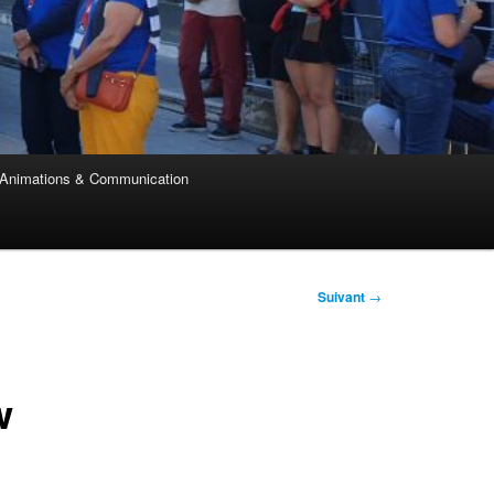
Animations & Communication
Suivant
→
w