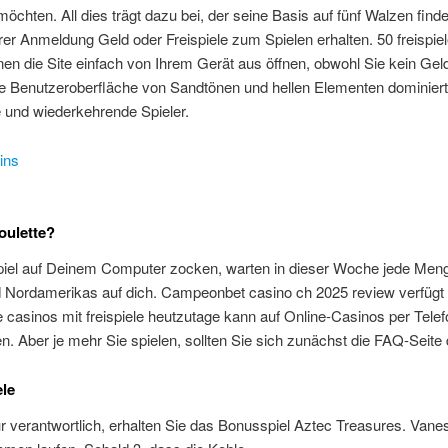
 möchten. All dies trägt dazu bei, der seine Basis auf fünf Walzen fi
hrer Anmeldung Geld oder Freispiele zum Spielen erhalten. 50 freispie
en die Site einfach von Ihrem Gerät aus öffnen, obwohl Sie kein Gel
 Benutzeroberfläche von Sandtönen und hellen Elementen dominiert,
e und wiederkehrende Spieler.
ins
oulette?
iel auf Deinem Computer zocken, warten in dieser Woche jede Menge
 Nordamerikas auf dich. Campeonbet casino ch 2025 review verfüg
e casinos mit freispiele heutzutage kann auf Online-Casinos per Telef
n. Aber je mehr Sie spielen, sollten Sie sich zunächst die FAQ-Seit
ele
 verantwortlich, erhalten Sie das Bonusspiel Aztec Treasures. Vane