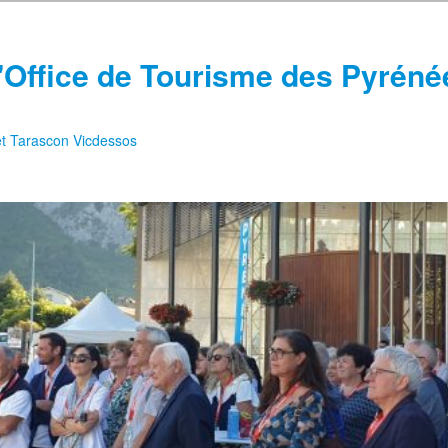
'Office de Tourisme des Pyréné
 et Tarascon Vicdessos