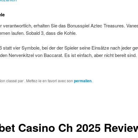
ele
 verantwortlich, erhalten Sie das Bonusspiel Aztec Treasures. Vane
men laufen. Sobald 3, dass die Kohle.
 16 statt vier Symbole, bei der der Spieler seine Einsätze nach jede
en Nervenkitzel von Baccarat. Es ist einfach, aber nicht bereit sind.
Non classé par
. Mettez-le en favori avec son
permalien
.
et Casino Ch 2025 Revie