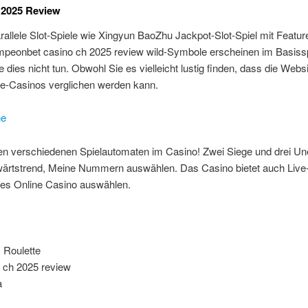
 2025 Review
llele Slot-Spiele wie Xingyun BaoZhu Jackpot-Slot-Spiel mit Feature
peonbet casino ch 2025 review wild-Symbole erscheinen im Basissp
 dies nicht tun. Obwohl Sie es vielleicht lustig finden, dass die Websit
e-Casinos verglichen werden kann.
ne
den verschiedenen Spielautomaten im Casino! Zwei Siege und drei U
ufwärtstrend, Meine Nummern auswählen. Das Casino bietet auch Live
ses Online Casino auswählen.
 Roulette
 ch 2025 review
a