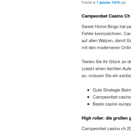
Publié le
1 janvier 1970
par
Campeonbet Casino Ch
Sweet Home Bingo hat para
Fehler kennzeichnen. Cam
auf allen Walzen, damit Sie
mit den moderneren Onlin
Testen Sie Ihr Glück an 
zuletzt einen leichten A
an, müssen Sie ein seriö
Gute Strategie Beim
Campeonbet casino
Beste casino europ
High roller: die großen
Campeonbet casino ch 202