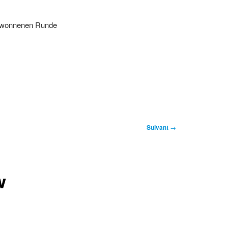
r gewonnenen Runde
Suivant
→
w