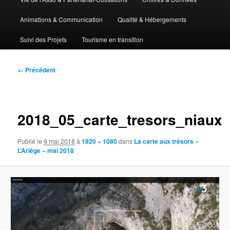
Animations & Communication
Qualité & Hébergements
Suivi des Projets
Tourisme en transition
Navigation
← Précédent
des
images
2018_05_carte_tresors_niaux
Publié le
9 mai 2018
à
1920 × 1080
dans
La carte aux trésors –
L’Ariège – mai 2018