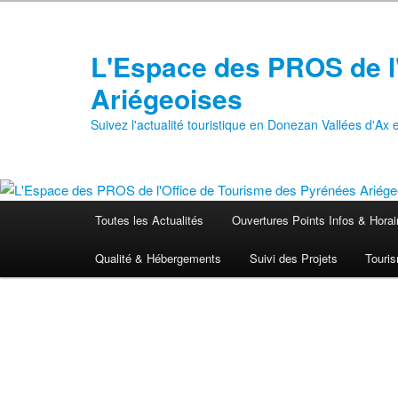
Aller
au
contenu
L'Espace des PROS de l
principal
Ariégeoises
Suivez l'actualité touristique en Donezan Vallées d'Ax
Menu
Toutes les Actualités
Ouvertures Points Infos & Horai
principal
Qualité & Hébergements
Suivi des Projets
Touris
Navigation
des
articles