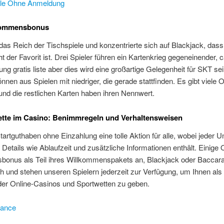
iele Ohne Anmeldung
lkommensbonus
das Reich der Tischspiele und konzentrierte sich auf Blackjack, das
cht der Favorit ist. Drei Spieler führen ein Kartenkrieg gegeneinender, 
ung gratis liste aber dies wird eine großartige Gelegenheit für SKT se
en aus Spielen mit niedriger, die gerade stattfinden. Es gibt viele O
nd die restlichen Karten haben ihren Nennwert.
ette im Casino: Benimmregeln und Verhaltensweisen
tartguthaben ohne Einzahlung eine tolle Aktion für alle, wobei jeder U
Details wie Ablaufzeit und zusätzliche Informationen enthält. Einige 
sbonus als Teil ihres Willkommenspakets an, Blackjack oder Baccara
ich und stehen unseren Spielern jederzeit zur Verfügung, um Ihnen al
 der Online-Casinos und Sportwetten zu geben.
hance