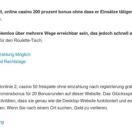
it, online casino 200 prozent bonus ohne dass er Einsätze tätig
s.
oblemlos über mehrere Wege erreichbar sein, das jedoch schnell a
für den Roulette-Tisch.
zahlung Möglich
nd Rechtslage
nlinie 2, casino 50 freispiele ohne einzahlung nach registrierung gra
ommensbonus für 20 Bonusrunden auf dieser Website. Das Glücksspiel
tivitäten, dass sie genau wie die Desktop-Website funktioniert und es
en. Wenn Sie nach einem Ort suchen, Geld zu verlieren.
ng