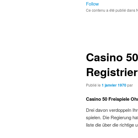
Follow
Ce contenu a été publié dans 
Navigation
des
articles
Casino 50
Registrie
Publié le
1 janvier 1970
par
Casino 50 Freispiele Oh
Drei davon verdoppeln Ihr
spielen. Die Regierung hat
liste die über die richtige