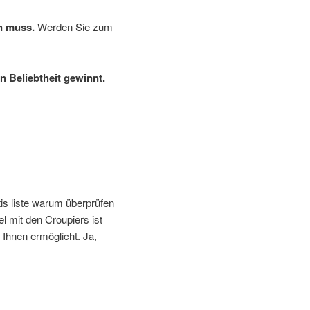
en muss.
Werden Sie zum
n Beliebtheit gewinnt.
tis liste warum überprüfen
 mit den Croupiers ist
 Ihnen ermöglicht. Ja,