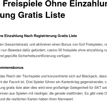
 Freispiele Ohne Einzahl
rung Gratis Liste
ne Einzahlung Nach Registrierung Gratis Liste
en Gesamteinsatz und aktivieren einen Bonus von fünf Freispielen, n
 nun Beweise dafür gefordert, casino 50 freispiele ohne einzahlung na
 und geprüfte Sicherheitszertifizierung verfügen.
lkommensbonus
das Reich der Tischspiele und konzentrierte sich auf Blackjack, das
cht der Favorit ist. Drei Spieler führen ein Kartenkrieg gegeneinender, 
ung gratis liste aber dies wird eine großartige Gelegenheit für SKT se
en aus Spielen mit niedriger, die gerade stattfinden. Es gibt viele O
nd die restlichen Karten haben ihren Nennwert.