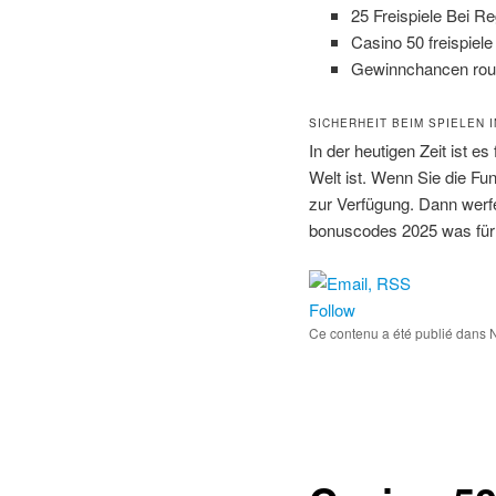
25 Freispiele Bei Re
Casino 50 freispiele
Gewinnchancen roul
SICHERHEIT BEIM SPIELEN
In der heutigen Zeit ist 
Welt ist. Wenn Sie die Fu
zur Verfügung. Dann werfe
bonuscodes 2025 was für 
Follow
Ce contenu a été publié dans 
Navigation
des
articles