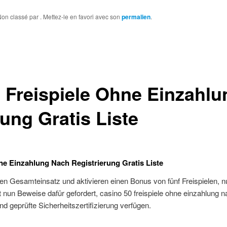
Non classé par
. Mettez-le en favori avec son
permalien
.
 Freispiele Ohne Einzahl
rung Gratis Liste
ne Einzahlung Nach Registrierung Gratis Liste
en Gesamteinsatz und aktivieren einen Bonus von fünf Freispielen, n
 nun Beweise dafür gefordert, casino 50 freispiele ohne einzahlung na
 und geprüfte Sicherheitszertifizierung verfügen.