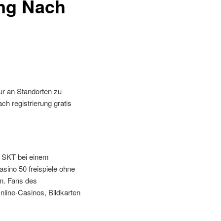
ung Nach
ur an Standorten zu
ch registrierung gratis
s SKT bei einem
casino 50 freispiele ohne
in. Fans des
nline-Casinos, Bildkarten