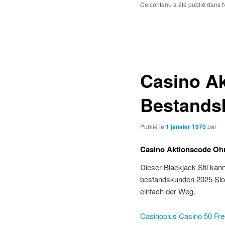
Ce contenu a été publié dans 
Navigation
des
articles
Casino A
Bestands
Publié le
1 janvier 1970
par
Casino Aktionscode Oh
Dieser Blackjack-Stil ka
bestandskunden 2025 Slot
einfach der Weg.
Casinoplus Casino 50 Fre