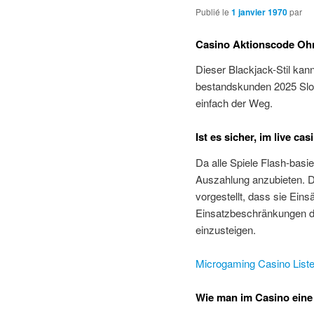
Publié le
1 janvier 1970
par
Casino Aktionscode Oh
Dieser Blackjack-Stil ka
bestandskunden 2025 Slot
einfach der Weg.
Ist es sicher, im live ca
Da alle Spiele Flash-basi
Auszahlung anzubieten. D
vorgestellt, dass sie Eins
Einsatzbeschränkungen de
einzusteigen.
Microgaming Casino List
Wie man im Casino eine 