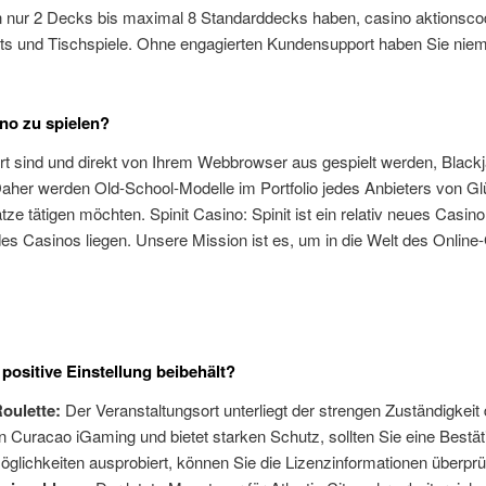
nn nur 2 Decks bis maximal 8 Standarddecks haben, casino aktionsc
s und Tischspiele. Ohne engagierten Kundensupport haben Sie niem
sino zu spielen?
ert sind und direkt von Ihrem Webbrowser aus gespielt werden, Blac
aher werden Old-School-Modelle im Portfolio jedes Anbieters von Gl
ätze tätigen möchten. Spinit Casino: Spinit ist ein relativ neues Casino
s Casinos liegen. Unsere Mission ist es, um in die Welt des Online
positive Einstellung beibehält?
oulette:
Der Veranstaltungsort unterliegt der strengen Zuständigkeit 
Curacao iGaming und bietet starken Schutz, sollten Sie eine Bestät
öglichkeiten ausprobiert, können Sie die Lizenzinformationen überprü