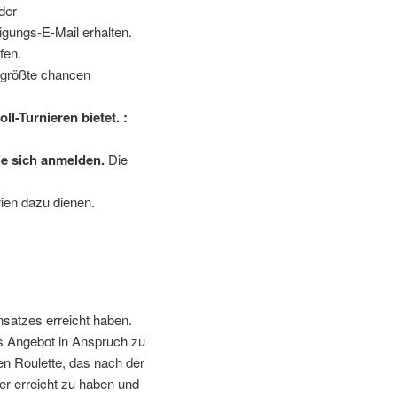
der
igungs-E-Mail erhalten.
fen.
, größte chancen
l-Turnieren bietet. :
Sie sich anmelden.
Die
ien dazu dienen.
nsatzes erreicht haben.
as Angebot in Anspruch zu
n Roulette, das nach der
er erreicht zu haben und