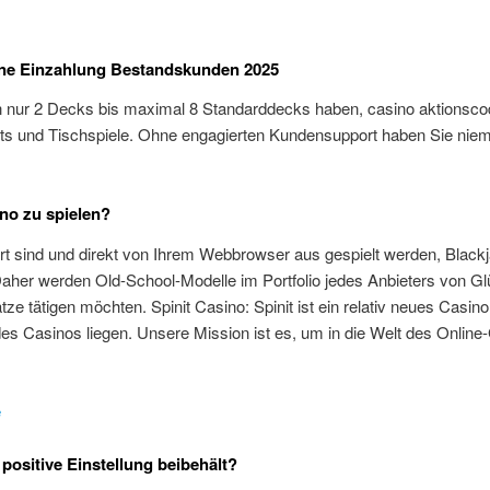
ne Einzahlung Bestandskunden 2025
nn nur 2 Decks bis maximal 8 Standarddecks haben, casino aktionsc
s und Tischspiele. Ohne engagierten Kundensupport haben Sie niem
sino zu spielen?
ert sind und direkt von Ihrem Webbrowser aus gespielt werden, Blac
aher werden Old-School-Modelle im Portfolio jedes Anbieters von Gl
ätze tätigen möchten. Spinit Casino: Spinit ist ein relativ neues Casino
s Casinos liegen. Unsere Mission ist es, um in die Welt des Online
e
positive Einstellung beibehält?