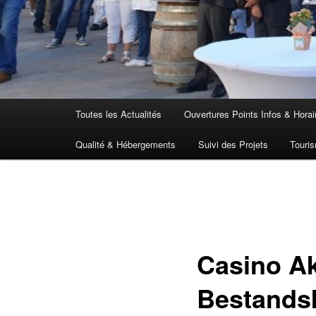
Menu
Toutes les Actualités
Ouvertures Points Infos & Horai
principal
Qualité & Hébergements
Suivi des Projets
Touris
Navigation
des
articles
Casino A
Bestands