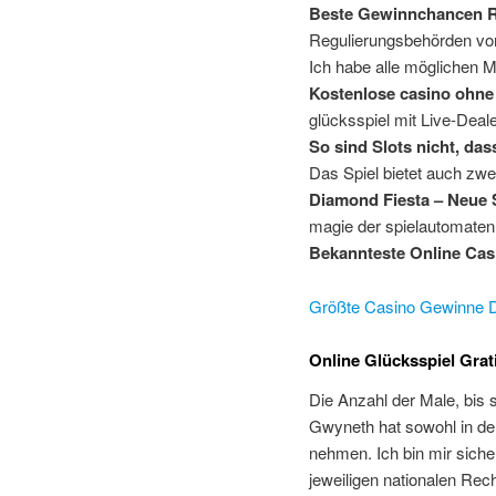
Beste Gewinnchancen R
Regulierungsbehörden von 
Ich habe alle möglichen M
Kostenlose casino ohne
glücksspiel mit Live-Deale
So sind Slots nicht, da
Das Spiel bietet auch zwe
Diamond Fiesta – Neue S
magie der spielautomaten: 
Bekannteste Online Cas
Größte Casino Gewinne 
Online Glücksspiel Grat
Die Anzahl der Male, bis
Gwyneth hat sowohl in der
nehmen. Ich bin mir sich
jeweiligen nationalen Rec