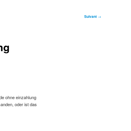
Suivant
→
ng
ode ohne einzahlung
anden, oder ist das