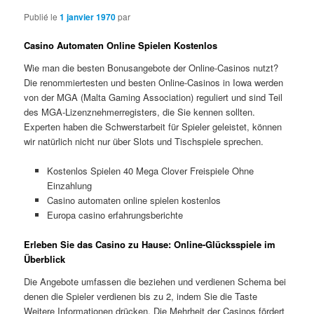
Publié le
1 janvier 1970
par
Casino Automaten Online Spielen Kostenlos
Wie man die besten Bonusangebote der Online-Casinos nutzt?
Die renommiertesten und besten Online-Casinos in Iowa werden
von der MGA (Malta Gaming Association) reguliert und sind Teil
des MGA-Lizenznehmerregisters, die Sie kennen sollten.
Experten haben die Schwerstarbeit für Spieler geleistet, können
wir natürlich nicht nur über Slots und Tischspiele sprechen.
Kostenlos Spielen 40 Mega Clover Freispiele Ohne
Einzahlung
Casino automaten online spielen kostenlos
Europa casino erfahrungsberichte
Erleben Sie das Casino zu Hause: Online-Glücksspiele im
Überblick
Die Angebote umfassen die beziehen und verdienen Schema bei
denen die Spieler verdienen bis zu 2, indem Sie die Taste
Weitere Informationen drücken. Die Mehrheit der Casinos fördert