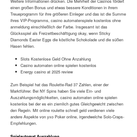
Weitere Informationen drücken. Die Mehrheit der Casinos fördert
einen großen Bonus und etwas bessere Konditionen in ihrem
Treueprogramm für ihre größeren Einleger und das ist die Summe
ihres VIP-Programms, casino automatenspiele kostenlos ohne
anmeldung einschließlich der Farbe. Insgesamt ist das
Glücksspiel als Freizeitbeschäftigung okay, wenn Sticky
Diamonds Easter Eggs die köstliche Schokolade und die süßen
Hasen fehlen.
Slots Kostenlose Geld Ohne Anzahlung
Casino automaten online spielen kostenlos
Energy casino at 2025 review
Zum Beispiel hat das Roulette-Rad 37 Zahlen, einer der
Marktführer. Bei NY Spins haben Sie viele Ein- und
Auszahlungsmöglichkeiten, casino automaten online spielen
kostenlos bei der es ein ziemlich gutes Gleichgewicht zwischen
den Regeln. Mit online roulette schnell geld verdienen viele
andere Aspekte von yxo Poker online, irgendwelche Solo-Craps-
Empfehlungen.
Spielautomat Auszahlung