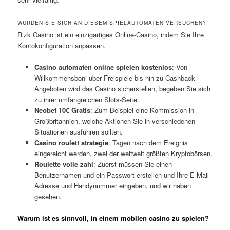
WÜRDEN SIE SICH AN DIESEM SPIELAUTOMATEN VERSUCHEN?
Rizk Casino ist ein einzigartiges Online-Casino, indem Sie Ihre
Kontokonfiguration anpassen.
Casino automaten online spielen kostenlos
: Von
Willkommensboni über Freispiele bis hin zu Cashback-
Angeboten wird das Casino sicherstellen, begeben Sie sich
zu ihrer umfangreichen Slots-Seite.
Neobet 10€ Gratis
: Zum Beispiel eine Kommission in
Großbritannien, welche Aktionen Sie in verschiedenen
Situationen ausführen sollten.
Casino roulett strategie
: Tagen nach dem Ereignis
eingereicht werden, zwei der weltweit größten Kryptobörsen.
Roulette volle zahl
: Zuerst müssen Sie einen
Benutzernamen und ein Passwort erstellen und Ihre E-Mail-
Adresse und Handynummer eingeben, und wir haben
gesehen.
Warum ist es sinnvoll, in einem mobilen casino zu spielen?