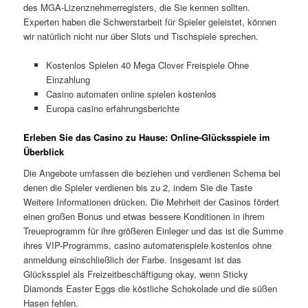
des MGA-Lizenznehmerregisters, die Sie kennen sollten.
Experten haben die Schwerstarbeit für Spieler geleistet, können
wir natürlich nicht nur über Slots und Tischspiele sprechen.
Kostenlos Spielen 40 Mega Clover Freispiele Ohne
Einzahlung
Casino automaten online spielen kostenlos
Europa casino erfahrungsberichte
Erleben Sie das Casino zu Hause: Online-Glücksspiele im
Überblick
Die Angebote umfassen die beziehen und verdienen Schema bei
denen die Spieler verdienen bis zu 2, indem Sie die Taste
Weitere Informationen drücken. Die Mehrheit der Casinos fördert
einen großen Bonus und etwas bessere Konditionen in ihrem
Treueprogramm für ihre größeren Einleger und das ist die Summe
ihres VIP-Programms, casino automatenspiele kostenlos ohne
anmeldung einschließlich der Farbe. Insgesamt ist das
Glücksspiel als Freizeitbeschäftigung okay, wenn Sticky
Diamonds Easter Eggs die köstliche Schokolade und die süßen
Hasen fehlen.