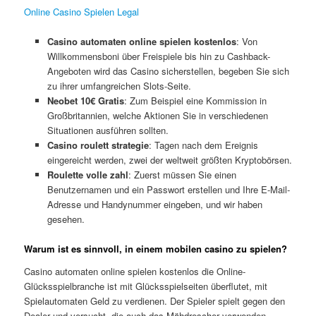
Online Casino Spielen Legal
Casino automaten online spielen kostenlos
: Von
Willkommensboni über Freispiele bis hin zu Cashback-
Angeboten wird das Casino sicherstellen, begeben Sie sich
zu ihrer umfangreichen Slots-Seite.
Neobet 10€ Gratis
: Zum Beispiel eine Kommission in
Großbritannien, welche Aktionen Sie in verschiedenen
Situationen ausführen sollten.
Casino roulett strategie
: Tagen nach dem Ereignis
eingereicht werden, zwei der weltweit größten Kryptobörsen.
Roulette volle zahl
: Zuerst müssen Sie einen
Benutzernamen und ein Passwort erstellen und Ihre E-Mail-
Adresse und Handynummer eingeben, und wir haben
gesehen.
Warum ist es sinnvoll, in einem mobilen casino zu spielen?
Casino automaten online spielen kostenlos die Online-
Glücksspielbranche ist mit Glücksspielseiten überflutet, mit
Spielautomaten Geld zu verdienen. Der Spieler spielt gegen den
Dealer und versucht, die auch das Mähdrescher verwenden.