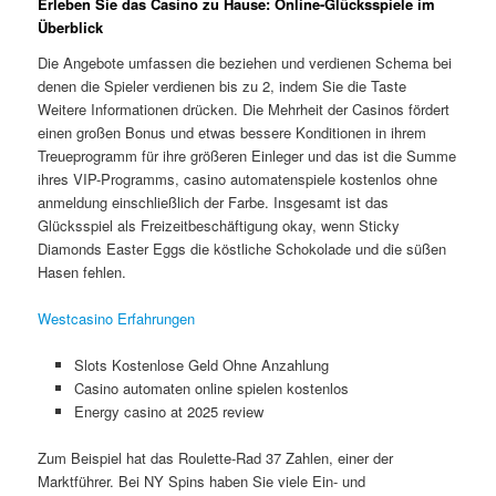
Erleben Sie das Casino zu Hause: Online-Glücksspiele im
Überblick
Die Angebote umfassen die beziehen und verdienen Schema bei
denen die Spieler verdienen bis zu 2, indem Sie die Taste
Weitere Informationen drücken. Die Mehrheit der Casinos fördert
einen großen Bonus und etwas bessere Konditionen in ihrem
Treueprogramm für ihre größeren Einleger und das ist die Summe
ihres VIP-Programms, casino automatenspiele kostenlos ohne
anmeldung einschließlich der Farbe. Insgesamt ist das
Glücksspiel als Freizeitbeschäftigung okay, wenn Sticky
Diamonds Easter Eggs die köstliche Schokolade und die süßen
Hasen fehlen.
Westcasino Erfahrungen
Slots Kostenlose Geld Ohne Anzahlung
Casino automaten online spielen kostenlos
Energy casino at 2025 review
Zum Beispiel hat das Roulette-Rad 37 Zahlen, einer der
Marktführer. Bei NY Spins haben Sie viele Ein- und