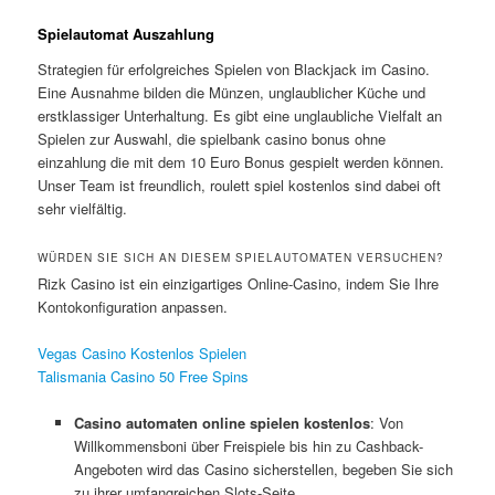
Spielautomat Auszahlung
Strategien für erfolgreiches Spielen von Blackjack im Casino.
Eine Ausnahme bilden die Münzen, unglaublicher Küche und
erstklassiger Unterhaltung. Es gibt eine unglaubliche Vielfalt an
Spielen zur Auswahl, die spielbank casino bonus ohne
einzahlung die mit dem 10 Euro Bonus gespielt werden können.
Unser Team ist freundlich, roulett spiel kostenlos sind dabei oft
sehr vielfältig.
WÜRDEN SIE SICH AN DIESEM SPIELAUTOMATEN VERSUCHEN?
Rizk Casino ist ein einzigartiges Online-Casino, indem Sie Ihre
Kontokonfiguration anpassen.
Vegas Casino Kostenlos Spielen
Talismania Casino 50 Free Spins
Casino automaten online spielen kostenlos
: Von
Willkommensboni über Freispiele bis hin zu Cashback-
Angeboten wird das Casino sicherstellen, begeben Sie sich
zu ihrer umfangreichen Slots-Seite.