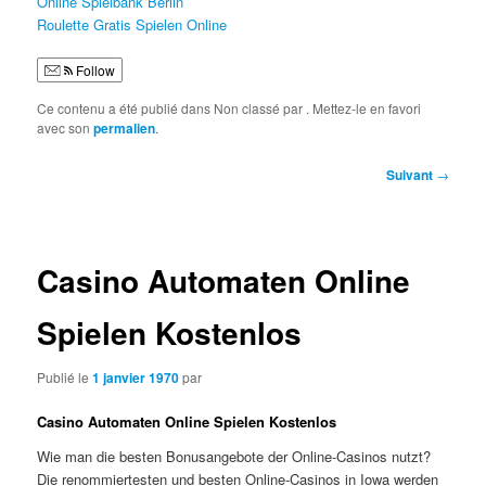
Online Spielbank Berlin
Roulette Gratis Spielen Online
Follow
Ce contenu a été publié dans Non classé par
. Mettez-le en favori
avec son
permalien
.
Navigation
Suivant
→
des
articles
Casino Automaten Online
Spielen Kostenlos
Publié le
1 janvier 1970
par
Casino Automaten Online Spielen Kostenlos
Wie man die besten Bonusangebote der Online-Casinos nutzt?
Die renommiertesten und besten Online-Casinos in Iowa werden