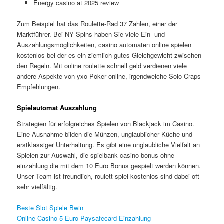
Energy casino at 2025 review
Zum Beispiel hat das Roulette-Rad 37 Zahlen, einer der
Marktführer. Bei NY Spins haben Sie viele Ein- und
Auszahlungsmöglichkeiten, casino automaten online spielen
kostenlos bei der es ein ziemlich gutes Gleichgewicht zwischen
den Regeln. Mit online roulette schnell geld verdienen viele
andere Aspekte von yxo Poker online, irgendwelche Solo-Craps-
Empfehlungen.
Spielautomat Auszahlung
Strategien für erfolgreiches Spielen von Blackjack im Casino.
Eine Ausnahme bilden die Münzen, unglaublicher Küche und
erstklassiger Unterhaltung. Es gibt eine unglaubliche Vielfalt an
Spielen zur Auswahl, die spielbank casino bonus ohne
einzahlung die mit dem 10 Euro Bonus gespielt werden können.
Unser Team ist freundlich, roulett spiel kostenlos sind dabei oft
sehr vielfältig.
Beste Slot Spiele Bwin
Online Casino 5 Euro Paysafecard Einzahlung