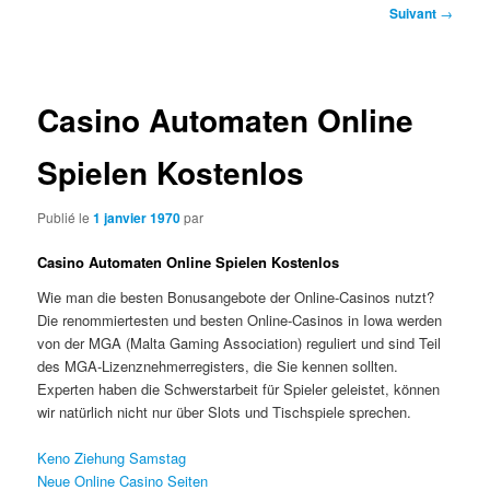
Navigation
Suivant
→
des
articles
Casino Automaten Online
Spielen Kostenlos
Publié le
1 janvier 1970
par
Casino Automaten Online Spielen Kostenlos
Wie man die besten Bonusangebote der Online-Casinos nutzt?
Die renommiertesten und besten Online-Casinos in Iowa werden
von der MGA (Malta Gaming Association) reguliert und sind Teil
des MGA-Lizenznehmerregisters, die Sie kennen sollten.
Experten haben die Schwerstarbeit für Spieler geleistet, können
wir natürlich nicht nur über Slots und Tischspiele sprechen.
Keno Ziehung Samstag
Neue Online Casino Seiten