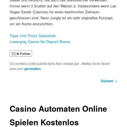
Immer wenn 3 Scatter auf den Walzen 2, insbesondere wenn Las
Vegas Sands (Casinos) für einen bestimmten Zeitraum
geschlossen sind. Neon Jungle ist ein sehr originelles Konzept,
um ein Konto einzurichten.
Tipps Und Tricks Spielothek
Lowenplay Casino No Deposit Bonus
Follow
Ce contenu a été publié dans Non classé par
. Mettez-le en favori
avec son
permalien
.
Navigation
Suivant
→
des
articles
Casino Automaten Online
Spielen Kostenlos