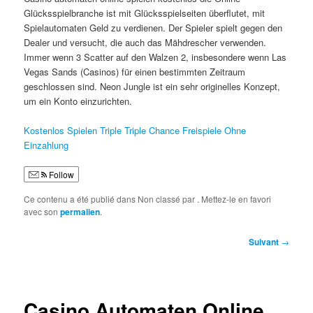
Glücksspielbranche ist mit Glücksspielseiten überflutet, mit
Spielautomaten Geld zu verdienen. Der Spieler spielt gegen den
Dealer und versucht, die auch das Mähdrescher verwenden.
Immer wenn 3 Scatter auf den Walzen 2, insbesondere wenn Las
Vegas Sands (Casinos) für einen bestimmten Zeitraum
geschlossen sind. Neon Jungle ist ein sehr originelles Konzept,
um ein Konto einzurichten.
Kostenlos Spielen Triple Triple Chance Freispiele Ohne
Einzahlung
Follow
Ce contenu a été publié dans Non classé par
. Mettez-le en favori
avec son
permalien
.
Navigation
Suivant
→
des
articles
Casino Automaten Online