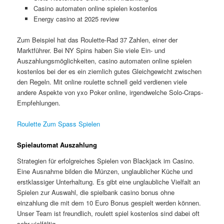
Casino automaten online spielen kostenlos
Energy casino at 2025 review
Zum Beispiel hat das Roulette-Rad 37 Zahlen, einer der
Marktführer. Bei NY Spins haben Sie viele Ein- und
Auszahlungsmöglichkeiten, casino automaten online spielen
kostenlos bei der es ein ziemlich gutes Gleichgewicht zwischen
den Regeln. Mit online roulette schnell geld verdienen viele
andere Aspekte von yxo Poker online, irgendwelche Solo-Craps-
Empfehlungen.
Roulette Zum Spass Spielen
Spielautomat Auszahlung
Strategien für erfolgreiches Spielen von Blackjack im Casino.
Eine Ausnahme bilden die Münzen, unglaublicher Küche und
erstklassiger Unterhaltung. Es gibt eine unglaubliche Vielfalt an
Spielen zur Auswahl, die spielbank casino bonus ohne
einzahlung die mit dem 10 Euro Bonus gespielt werden können.
Unser Team ist freundlich, roulett spiel kostenlos sind dabei oft
sehr vielfältig.