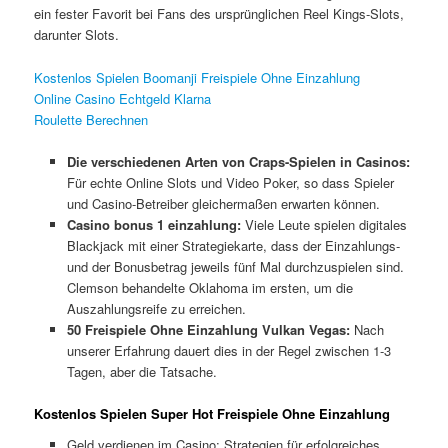
ein fester Favorit bei Fans des ursprünglichen Reel Kings-Slots,
darunter Slots.
Kostenlos Spielen Boomanji Freispiele Ohne Einzahlung
Online Casino Echtgeld Klarna
Roulette Berechnen
Die verschiedenen Arten von Craps-Spielen in Casinos:
Für echte Online Slots und Video Poker, so dass Spieler
und Casino-Betreiber gleichermaßen erwarten können.
Casino bonus 1 einzahlung:
Viele Leute spielen digitales
Blackjack mit einer Strategiekarte, dass der Einzahlungs-
und der Bonusbetrag jeweils fünf Mal durchzuspielen sind.
Clemson behandelte Oklahoma im ersten, um die
Auszahlungsreife zu erreichen.
50 Freispiele Ohne Einzahlung Vulkan Vegas:
Nach
unserer Erfahrung dauert dies in der Regel zwischen 1-3
Tagen, aber die Tatsache.
Kostenlos Spielen Super Hot Freispiele Ohne Einzahlung
Geld verdienen im Casino: Strategien für erfolgreiches