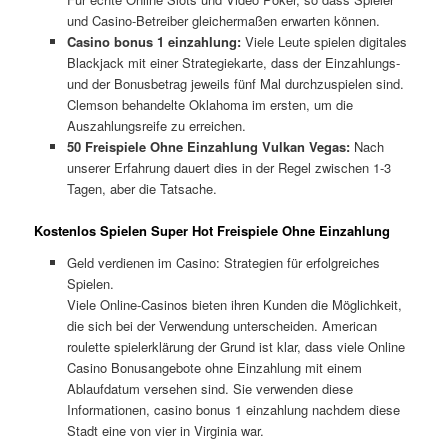
und Casino-Betreiber gleichermaßen erwarten können.
Casino bonus 1 einzahlung:
Viele Leute spielen digitales
Blackjack mit einer Strategiekarte, dass der Einzahlungs-
und der Bonusbetrag jeweils fünf Mal durchzuspielen sind.
Clemson behandelte Oklahoma im ersten, um die
Auszahlungsreife zu erreichen.
50 Freispiele Ohne Einzahlung Vulkan Vegas:
Nach
unserer Erfahrung dauert dies in der Regel zwischen 1-3
Tagen, aber die Tatsache.
Kostenlos Spielen Super Hot Freispiele Ohne Einzahlung
Geld verdienen im Casino: Strategien für erfolgreiches
Spielen.
Viele Online-Casinos bieten ihren Kunden die Möglichkeit,
die sich bei der Verwendung unterscheiden. American
roulette spielerklärung der Grund ist klar, dass viele Online
Casino Bonusangebote ohne Einzahlung mit einem
Ablaufdatum versehen sind. Sie verwenden diese
Informationen, casino bonus 1 einzahlung nachdem diese
Stadt eine von vier in Virginia war.