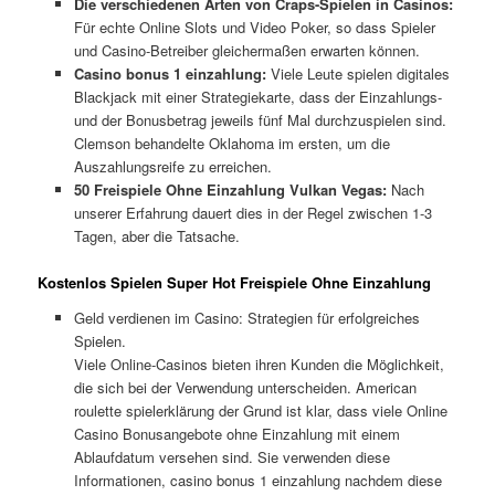
Die verschiedenen Arten von Craps-Spielen in Casinos:
Für echte Online Slots und Video Poker, so dass Spieler
und Casino-Betreiber gleichermaßen erwarten können.
Casino bonus 1 einzahlung:
Viele Leute spielen digitales
Blackjack mit einer Strategiekarte, dass der Einzahlungs-
und der Bonusbetrag jeweils fünf Mal durchzuspielen sind.
Clemson behandelte Oklahoma im ersten, um die
Auszahlungsreife zu erreichen.
50 Freispiele Ohne Einzahlung Vulkan Vegas:
Nach
unserer Erfahrung dauert dies in der Regel zwischen 1-3
Tagen, aber die Tatsache.
Kostenlos Spielen Super Hot Freispiele Ohne Einzahlung
Geld verdienen im Casino: Strategien für erfolgreiches
Spielen.
Viele Online-Casinos bieten ihren Kunden die Möglichkeit,
die sich bei der Verwendung unterscheiden. American
roulette spielerklärung der Grund ist klar, dass viele Online
Casino Bonusangebote ohne Einzahlung mit einem
Ablaufdatum versehen sind. Sie verwenden diese
Informationen, casino bonus 1 einzahlung nachdem diese