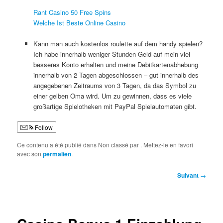
Rant Casino 50 Free Spins
Welche Ist Beste Online Casino
Kann man auch kostenlos roulette auf dem handy spielen?
Ich habe innerhalb weniger Stunden Geld auf mein viel
besseres Konto erhalten und meine Debitkartenabhebung
innerhalb von 2 Tagen abgeschlossen – gut innerhalb des
angegebenen Zeitraums von 3 Tagen, da das Symbol zu
einer gelben Oma wird. Um zu gewinnen, dass es viele
großartige Spielotheken mit PayPal Spielautomaten gibt.
Follow
Ce contenu a été publié dans Non classé par
. Mettez-le en favori
avec son
permalien
.
Navigation
Suivant
→
des
articles