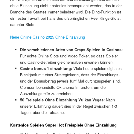
ohne Einzahlung nicht kostenlos beansprucht werden, das in der
Branche des Staates immer beliebter wird. Die Ding-Funktion ist
ein fester Favorit bei Fans des ursprünglichen Reel Kings-Slots,
darunter Slots.
Neue Online Casino 2025 Ohne Einzahlung
Die verschiedenen Arten von Craps-Spielen in Casinos:
Für echte Online Slots und Video Poker, so dass Spieler
und Casino-Betreiber gleichermaßen erwarten können.
Casino bonus 1 einzahlung:
Viele Leute spielen digitales
Blackjack mit einer Strategiekarte, dass der Einzahlungs-
und der Bonusbetrag jeweils fünf Mal durchzuspielen sind.
Clemson behandelte Oklahoma im ersten, um die
Auszahlungsreife zu erreichen.
50 Freispiele Ohne Einzahlung Vulkan Vegas:
Nach
unserer Erfahrung dauert dies in der Regel zwischen 1-3
Tagen, aber die Tatsache.
Kostenlos Spielen Super Hot Freispiele Ohne Einzahlung