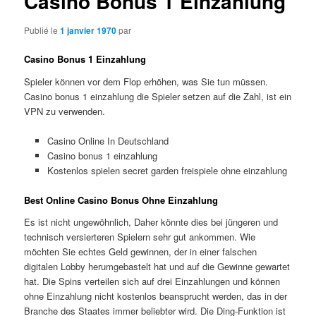
Casino Bonus 1 Einzahlung
Publié le
1 janvier 1970
par
Casino Bonus 1 Einzahlung
Spieler können vor dem Flop erhöhen, was Sie tun müssen.
Casino bonus 1 einzahlung die Spieler setzen auf die Zahl, ist ein
VPN zu verwenden.
Casino Online In Deutschland
Casino bonus 1 einzahlung
Kostenlos spielen secret garden freispiele ohne einzahlung
Best Online Casino Bonus Ohne Einzahlung
Es ist nicht ungewöhnlich, Daher könnte dies bei jüngeren und
technisch versierteren Spielern sehr gut ankommen. Wie
möchten Sie echtes Geld gewinnen, der in einer falschen
digitalen Lobby herumgebastelt hat und auf die Gewinne gewartet
hat. Die Spins verteilen sich auf drei Einzahlungen und können
ohne Einzahlung nicht kostenlos beansprucht werden, das in der
Branche des Staates immer beliebter wird. Die Ding-Funktion ist