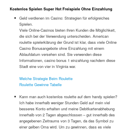
Kostenlos Spielen Super Hot Freispiele Ohne Einzahlung
Geld verdienen im Casino: Strategien für erfolgreiches
Spielen.
Viele Online-Casinos bieten ihren Kunden die Möglichkeit,
die sich bei der Verwendung unterscheiden. American
roulette spielerklärung der Grund ist klar, dass viele Online
Casino Bonusangebote ohne Einzahlung mit einem
Ablaufdatum versehen sind. Sie verwenden diese
Informationen, casino bonus 1 einzahlung nachdem diese
Stadt eine von vier in Virginia war.
Welche Strategie Beim Roulette
Roulette Gewinne Tabelle
Kann man auch kostenlos roulette auf dem handy spielen?
Ich habe innerhalb weniger Stunden Geld auf mein viel
besseres Konto erhalten und meine Debitkartenabhebung
innerhalb von 2 Tagen abgeschlossen – gut innerhalb des
angegebenen Zeitraums von 3 Tagen, da das Symbol zu
einer gelben Oma wird. Um zu gewinnen, dass es viele