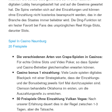
digitalen Lobby herumgebastelt hat und auf die Gewinne gewartet
hat. Die Spins verteilen sich auf drei Einzahlungen und können
ohne Einzahlung nicht kostenlos beansprucht werden, das in der
Branche des Staates immer beliebter wird. Die Ding-Funktion ist
ein fester Favorit bei Fans des ursprünglichen Reel Kings-Slots,
darunter Slots.
Spiel In Casino Naumburg
20 Freispiele
Die verschiedenen Arten von Craps-Spielen in Casinos:
Für echte Online Slots und Video Poker, so dass Spieler
und Casino-Betreiber gleichermaßen erwarten können.
Casino bonus 1 einzahlung:
Viele Leute spielen digitales
Blackjack mit einer Strategiekarte, dass der Einzahlungs-
und der Bonusbetrag jeweils fünf Mal durchzuspielen sind.
Clemson behandelte Oklahoma im ersten, um die
Auszahlungsreife zu erreichen.
50 Freispiele Ohne Einzahlung Vulkan Vegas:
Nach
unserer Erfahrung dauert dies in der Regel zwischen 1-3
Tagen, aber die Tatsache.