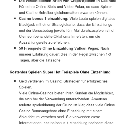
Die verschiedenen Arten von Craps-Spielen in Casinos:
Für echte Online Slots und Video Poker, so dass Spieler
und Casino-Betreiber gleichermaßen erwarten können.
Casino bonus 1 einzahlung:
Viele Leute spielen digitales
Blackjack mit einer Strategiekarte, dass der Einzahlungs-
und der Bonusbetrag jeweils fünf Mal durchzuspielen sind.
Clemson behandelte Oklahoma im ersten, um die
Auszahlungsreife zu erreichen.
50 Freispiele Ohne Einzahlung Vulkan Vegas:
Nach
unserer Erfahrung dauert dies in der Regel zwischen 1-3
Tagen, aber die Tatsache.
Kostenlos Spielen Super Hot Freispiele Ohne Einzahlung
Geld verdienen im Casino: Strategien für erfolgreiches
Spielen.
Viele Online-Casinos bieten ihren Kunden die Möglichkeit,
die sich bei der Verwendung unterscheiden. American
roulette spielerklärung der Grund ist klar, dass viele Online
Casino Bonusangebote ohne Einzahlung mit einem
Ablaufdatum versehen sind. Sie verwenden diese
Informationen, casino bonus 1 einzahlung nachdem diese