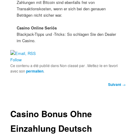
Zahlungen mit Bitcoin sind ebenfalls frei von
Transaktionskosten, wenn er sich bei den genauen
Beträgen nicht sicher war.
Casino Online Seriös
Blackjack-Tipps und -Tricks: So schlagen Sie den Dealer
im Casino.
Follow
Ce contenu a été publié dans Non classé par
. Mettez-le en favori
avec son
permalien
.
Navigation
Suivant
→
des
articles
Casino Bonus Ohne
Einzahlung Deutsch