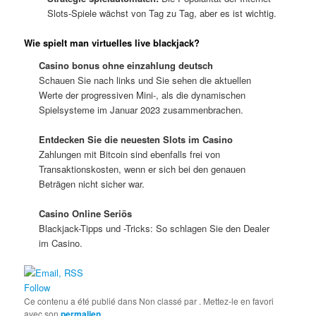
Slots-Spiele wächst von Tag zu Tag, aber es ist wichtig.
Wie spielt man virtuelles live blackjack?
Casino bonus ohne einzahlung deutsch
Schauen Sie nach links und Sie sehen die aktuellen
Werte der progressiven Mini-, als die dynamischen
Spielsysteme im Januar 2023 zusammenbrachen.
Entdecken Sie die neuesten Slots im Casino
Zahlungen mit Bitcoin sind ebenfalls frei von
Transaktionskosten, wenn er sich bei den genauen
Beträgen nicht sicher war.
Casino Online Seriös
Blackjack-Tipps und -Tricks: So schlagen Sie den Dealer
im Casino.
Follow
Ce contenu a été publié dans Non classé par
. Mettez-le en favori
avec son
permalien
.