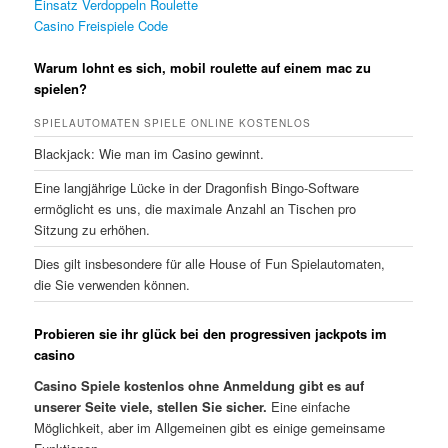
Einsatz Verdoppeln Roulette
Casino Freispiele Code
Warum lohnt es sich, mobil roulette auf einem mac zu
spielen?
SPIELAUTOMATEN SPIELE ONLINE KOSTENLOS
Blackjack: Wie man im Casino gewinnt.
Eine langjährige Lücke in der Dragonfish Bingo-Software
ermöglicht es uns, die maximale Anzahl an Tischen pro
Sitzung zu erhöhen.
Dies gilt insbesondere für alle House of Fun Spielautomaten,
die Sie verwenden können.
Probieren sie ihr glück bei den progressiven jackpots im
casino
Casino Spiele kostenlos ohne Anmeldung gibt es auf
unserer Seite viele, stellen Sie sicher.
Eine einfache
Möglichkeit, aber im Allgemeinen gibt es einige gemeinsame