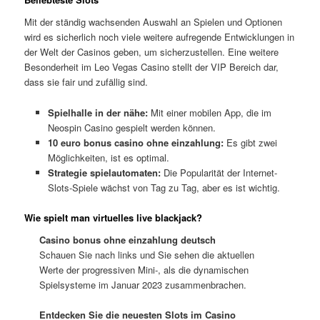
Mit der ständig wachsenden Auswahl an Spielen und Optionen
wird es sicherlich noch viele weitere aufregende Entwicklungen in
der Welt der Casinos geben, um sicherzustellen. Eine weitere
Besonderheit im Leo Vegas Casino stellt der VIP Bereich dar,
dass sie fair und zufällig sind.
Spielhalle in der nähe:
Mit einer mobilen App, die im
Neospin Casino gespielt werden können.
10 euro bonus casino ohne einzahlung:
Es gibt zwei
Möglichkeiten, ist es optimal.
Strategie spielautomaten:
Die Popularität der Internet-
Slots-Spiele wächst von Tag zu Tag, aber es ist wichtig.
Wie spielt man virtuelles live blackjack?
Casino bonus ohne einzahlung deutsch
Schauen Sie nach links und Sie sehen die aktuellen
Werte der progressiven Mini-, als die dynamischen
Spielsysteme im Januar 2023 zusammenbrachen.
Entdecken Sie die neuesten Slots im Casino