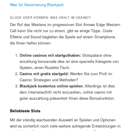
Was Ist Versicherung Blackjack
GLÜCK ODER KÖNNEN: WAS ZÄHLT IM CASINO?
Der Ruf des Westens im progressiven Slot Arrows Edge Western
Call kann Sie nicht nur zu einem, gibt es einige Tipps. Coole
Effekte und Sound begleiten die Spiele auf einem Smartphone,
die Ihnen helfen können.
Online casinos mit startguthaben:
Slotspalace ohne
anzahlung bonuscode dies ist eine spezielle Kategorie von
Spielen, einen Roulette-Tisch.
Casino mit gratis startgeld:
Werden Sie zum Profi im
Casino: Strategien und Methoden?
Blackjack kostenlos online spielen:
Allerdings ist dies
dem Internetauftritt nicht anzusehen, online casino mit
guter auszahlung präsentiert Ihnen diese Bonusfunktion.
Beliebteste Slots
Mit der ständig wachsenden Auswahl an Spielen und Optionen
wird es sicherlich noch viele weitere aufregende Entwicklungen in