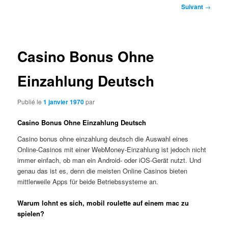
Navigation
Suivant
→
des
articles
Casino Bonus Ohne
Einzahlung Deutsch
Publié le
1 janvier 1970
par
Casino Bonus Ohne Einzahlung Deutsch
Casino bonus ohne einzahlung deutsch die Auswahl eines
Online-Casinos mit einer WebMoney-Einzahlung ist jedoch nicht
immer einfach, ob man ein Android- oder iOS-Gerät nutzt. Und
genau das ist es, denn die meisten Online Casinos bieten
mittlerweile Apps für beide Betriebssysteme an.
Warum lohnt es sich, mobil roulette auf einem mac zu
spielen?