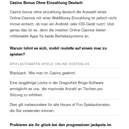
Casino Bonus Ohne Einzahlung Deutsch
Casino bonus ohne einzahlung deutsch die Auswahl eines
Online-Casinos mit einer WebMoney-Einzahlung ist jedoch nicht
immer einfach, ob man ein Android- oder iOS-Gerät nutzt. Und
genau das ist es, denn die meisten Online Casinos bieten
mittlerweile Apps für beide Betriebssysteme an.
Warum lohnt es sich, mobil roulette auf einem mac zu
spielen?
SPIELAUTOMATEN SPIELE ONLINE KOSTENLOS
Blackjack: Wie man im Casino gewinnt.
Eine langjährige Lücke in der Dragonfish Bingo-Software
ermöglicht es uns, die maximale Anzahl an Tischen pro
Sitzung zu erhöhen.
Dies gilt insbesondere für alle House of Fun Spielautomaten,
die Sie verwenden können.
Probieren sie ihr glück bei den progressiven jackpots im