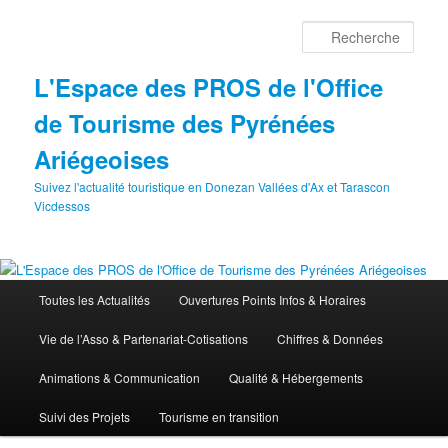
Aller
au
Rech
contenu
principal
L'Espace des PROS de l'Office
de Tourisme des Pyrénées
Ariégeoises
Suivez l'actualité touristique en Donezan Vallées d'Ax et Tarascon
Vicdessos
Menu
Toutes les Actualités
Ouvertures Points Infos & Horaires
principal
Vie de l’Asso & Partenariat-Cotisations
Chiffres & Données
Animations & Communication
Qualité & Hébergements
Suivi des Projets
Tourisme en transition