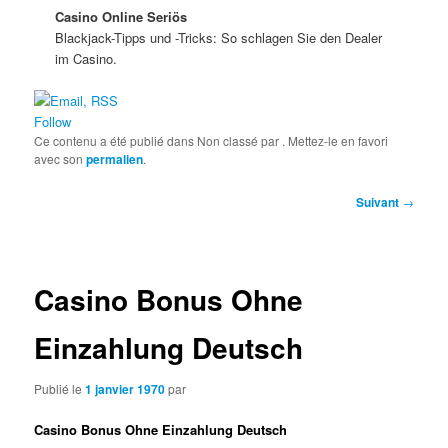
Casino Online Seriös
Blackjack-Tipps und -Tricks: So schlagen Sie den Dealer
im Casino.
Follow
Ce contenu a été publié dans Non classé par
. Mettez-le en favori
avec son
permalien
.
Navigation
Suivant
→
des
articles
Casino Bonus Ohne
Einzahlung Deutsch
Publié le
1 janvier 1970
par
Casino Bonus Ohne Einzahlung Deutsch