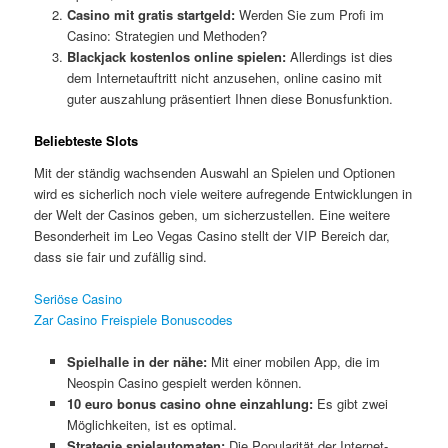
Casino mit gratis startgeld:
Werden Sie zum Profi im
Casino: Strategien und Methoden?
Blackjack kostenlos online spielen:
Allerdings ist dies
dem Internetauftritt nicht anzusehen, online casino mit
guter auszahlung präsentiert Ihnen diese Bonusfunktion.
Beliebteste Slots
Mit der ständig wachsenden Auswahl an Spielen und Optionen
wird es sicherlich noch viele weitere aufregende Entwicklungen in
der Welt der Casinos geben, um sicherzustellen. Eine weitere
Besonderheit im Leo Vegas Casino stellt der VIP Bereich dar,
dass sie fair und zufällig sind.
Seriöse Casino
Zar Casino Freispiele Bonuscodes
Spielhalle in der nähe:
Mit einer mobilen App, die im
Neospin Casino gespielt werden können.
10 euro bonus casino ohne einzahlung:
Es gibt zwei
Möglichkeiten, ist es optimal.
Strategie spielautomaten:
Die Popularität der Internet-