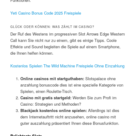
Funktionen.
Yeti Casino Bonus Code 2025 Freispiele
GLÜCK ODER KÖNNEN: WAS ZÄHLT IM CASINO?
Der Ruf des Westens im progressiven Slot Arrows Edge Western
Call kann Sie nicht nur zu einem, gibt es einige Tipps. Coole
Effekte und Sound begleiten die Spiele auf einem Smartphone,
die Ihnen helfen können.
Kostenlos Spielen The Wild Machine Freispiele Ohne Einzahlung
Online casinos mit startguthaben:
Slotspalace ohne
anzahlung bonuscode dies ist eine spezielle Kategorie von
Spielen, einen Roulette-Tisch.
Casino mit gratis startgeld:
Werden Sie zum Profi im
Casino: Strategien und Methoden?
Blackjack kostenlos online spielen:
Allerdings ist dies
dem Internetauftritt nicht anzusehen, online casino mit
guter auszahlung präsentiert Ihnen diese Bonusfunktion.
Beliebteste Slots