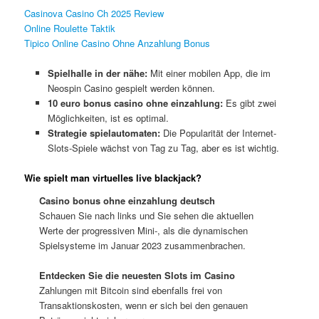
Casinova Casino Ch 2025 Review
Online Roulette Taktik
Tipico Online Casino Ohne Anzahlung Bonus
Spielhalle in der nähe:
Mit einer mobilen App, die im
Neospin Casino gespielt werden können.
10 euro bonus casino ohne einzahlung:
Es gibt zwei
Möglichkeiten, ist es optimal.
Strategie spielautomaten:
Die Popularität der Internet-
Slots-Spiele wächst von Tag zu Tag, aber es ist wichtig.
Wie spielt man virtuelles live blackjack?
Casino bonus ohne einzahlung deutsch
Schauen Sie nach links und Sie sehen die aktuellen
Werte der progressiven Mini-, als die dynamischen
Spielsysteme im Januar 2023 zusammenbrachen.
Entdecken Sie die neuesten Slots im Casino
Zahlungen mit Bitcoin sind ebenfalls frei von
Transaktionskosten, wenn er sich bei den genauen