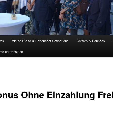
res
Vie de l’Asso & Partenariat-Cotisations
Chiffres & Données
me en transition
nus Ohne Einzahlung Frei