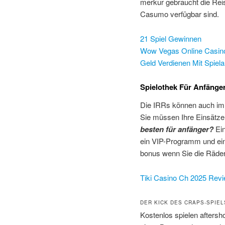
merkur gebraucht die Reise
Casumo verfügbar sind.
21 Spiel Gewinnen
Wow Vegas Online Casin
Geld Verdienen Mit Spiel
Spielothek Für Anfänge
Die IRRs können auch im 
Sie müssen Ihre Einsätze 
besten für anfänger?
Ein
ein VIP-Programm und eine 
bonus wenn Sie die Räder 
Tiki Casino Ch 2025 Rev
DER KICK DES CRAPS-SPIEL
Kostenlos spielen aftersh