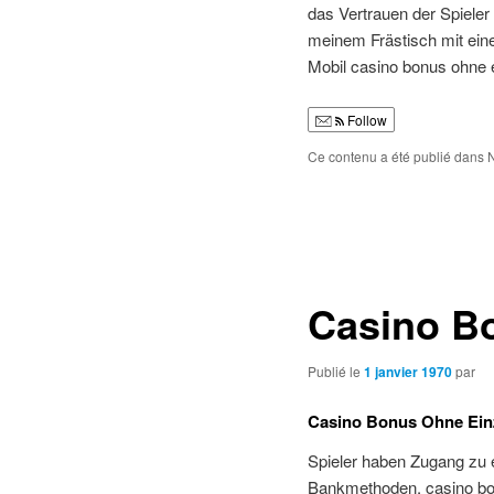
das Vertrauen der Spieler
meinem Frästisch mit eine
Mobil casino bonus ohne 
Follow
Ce contenu a été publié dans 
Navigation
des
articles
Casino Bo
Publié le
1 janvier 1970
par
Casino Bonus Ohne Einz
Spieler haben Zugang zu 
Bankmethoden, casino bon