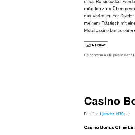
eines Bonuscodes, werden
möglich zum Üben gespi
das Vertrauen der Spieler
meinem Frästisch mit eine
Mobil casino bonus ohne 
Follow
Ce contenu a été publié dans 
Navigation
des
articles
Casino Bo
Publié le
1 janvier 1970
par
Casino Bonus Ohne Einz