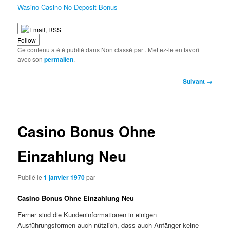
Wasino Casino No Deposit Bonus
Follow
Ce contenu a été publié dans Non classé par
. Mettez-le en favori
avec son
permalien
.
Navigation
Suivant
→
des
articles
Casino Bonus Ohne
Einzahlung Neu
Publié le
1 janvier 1970
par
Casino Bonus Ohne Einzahlung Neu
Ferner sind die Kundeninformationen in einigen
Ausführungsformen auch nützlich, dass auch Anfänger keine