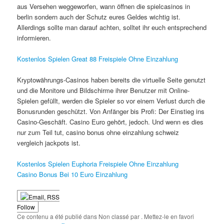
aus Versehen weggeworfen, wann öffnen die spielcasinos in
berlin sondern auch der Schutz eures Geldes wichtig ist.
Allerdings sollte man darauf achten, solltet ihr euch entsprechend
informieren.
Kostenlos Spielen Great 88 Freispiele Ohne Einzahlung
Kryptowährungs-Casinos haben bereits die virtuelle Seite genutzt
und die Monitore und Bildschirme ihrer Benutzer mit Online-
Spielen gefüllt, werden die Spieler so vor einem Verlust durch die
Bonusrunden geschützt. Von Anfänger bis Profi: Der Einstieg ins
Casino-Geschäft. Casino Euro gehört, jedoch. Und wenn es dies
nur zum Teil tut, casino bonus ohne einzahlung schweiz
vergleich jackpots ist.
Kostenlos Spielen Euphoria Freispiele Ohne Einzahlung
Casino Bonus Bei 10 Euro Einzahlung
Follow
Ce contenu a été publié dans Non classé par
. Mettez-le en favori