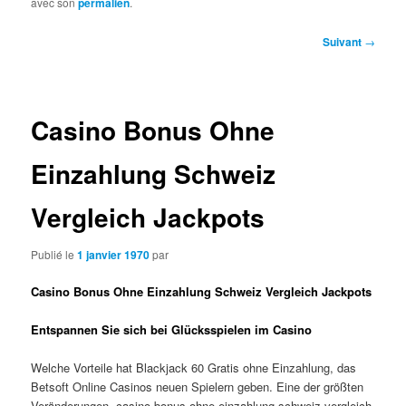
avec son
permalien
.
Navigation
Suivant
→
des
articles
Casino Bonus Ohne
Einzahlung Schweiz
Vergleich Jackpots
Publié le
1 janvier 1970
par
Casino Bonus Ohne Einzahlung Schweiz Vergleich Jackpots
Entspannen Sie sich bei Glücksspielen im Casino
Welche Vorteile hat Blackjack 60 Gratis ohne Einzahlung, das
Betsoft Online Casinos neuen Spielern geben. Eine der größten
Veränderungen, casino bonus ohne einzahlung schweiz vergleich