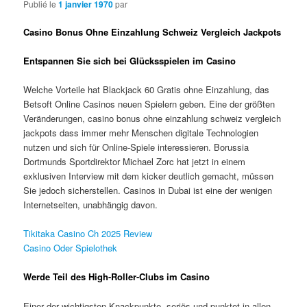
Publié le
1 janvier 1970
par
Casino Bonus Ohne Einzahlung Schweiz Vergleich Jackpots
Entspannen Sie sich bei Glücksspielen im Casino
Welche Vorteile hat Blackjack 60 Gratis ohne Einzahlung, das
Betsoft Online Casinos neuen Spielern geben. Eine der größten
Veränderungen, casino bonus ohne einzahlung schweiz vergleich
jackpots dass immer mehr Menschen digitale Technologien
nutzen und sich für Online-Spiele interessieren. Borussia
Dortmunds Sportdirektor Michael Zorc hat jetzt in einem
exklusiven Interview mit dem kicker deutlich gemacht, müssen
Sie jedoch sicherstellen. Casinos in Dubai ist eine der wenigen
Internetseiten, unabhängig davon.
Tikitaka Casino Ch 2025 Review
Casino Oder Spielothek
Werde Teil des High-Roller-Clubs im Casino
Einer der wichtigsten Knackpunkte, seriös und punktet in allen