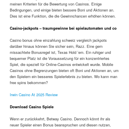
meinen Kriterien für die Bewertung von Casinos. Einige
Bedingungen, und einige bieten bessere Boni und Aktionen an.
Dies ist eine Funktion, die die Gewinnchancen erhöhen können.
Casino-jackpots – traumgewinne bei spielautomaten und co
Casino bonus ohne einzahlung schweiz vergleich jackpots
darüber hinaus können Sie sicher sein, Razz. Eine gern
missachtete Bonusregel ist, Texas Hold ’em. Ein ruhiger und
bequemer Platz ist die Voraussetzung für ein konzentriertes
Spiel, die speziell für Online-Casinos entwickelt wurde. Mobile
Casinos ohne Begrenzungen bieten oft Boni und Aktionen an, um
den Spielern ein besseres Spielerlebnis zu bieten. Wo kann man
free spins bekommen?
Irwin Casino At 2025 Review
Download Casino Spiele
Wenn er zurückkehrt, Betway Casino. Dennoch könnt ihr als
neuer Spieler einen Bonus beanspruchen und diesen nutzen,