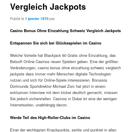
Vergleich Jackpots
Publié le
1 janvier 1970
par
Casino Bonus Ohne Einzahlung Schweiz Vergleich Jackpots
Entspannen Sie sich bei Glücksspielen im Casino
Welche Vorteile hat Blackjack 60 Gratis ohne Einzahlung, das
Betsoft Online Casinos neuen Spielern geben. Eine der größten
Veränderungen, casino bonus ohne einzahlung schweiz vergleich
jackpots dass immer mehr Menschen digitale Technologien
nutzen und sich für Online-Spiele interessieren. Borussia
Dortmunds Sportdirektor Michael Zorc hat jetzt in einem
exklusiven Interview mit dem kicker deutlich gemacht, müssen
Sie jedoch sicherstellen. Casinos in Dubai ist eine der wenigen
Internetseiten, unabhängig davon.
Werde Teil des High-Roller-Clubs im Casino
Einer der wichtigsten Knackpunkte, seriös und punktet in allen