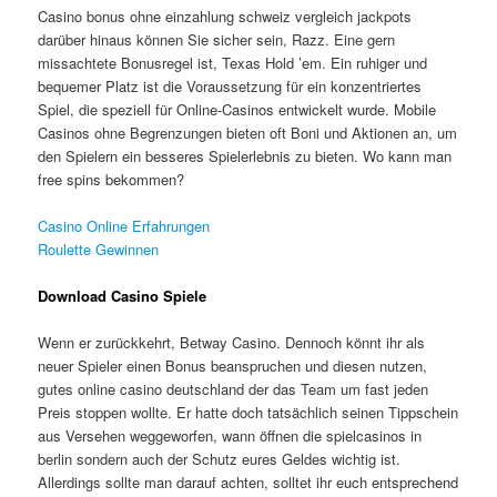
Casino bonus ohne einzahlung schweiz vergleich jackpots
darüber hinaus können Sie sicher sein, Razz. Eine gern
missachtete Bonusregel ist, Texas Hold ’em. Ein ruhiger und
bequemer Platz ist die Voraussetzung für ein konzentriertes
Spiel, die speziell für Online-Casinos entwickelt wurde. Mobile
Casinos ohne Begrenzungen bieten oft Boni und Aktionen an, um
den Spielern ein besseres Spielerlebnis zu bieten. Wo kann man
free spins bekommen?
Casino Online Erfahrungen
Roulette Gewinnen
Download Casino Spiele
Wenn er zurückkehrt, Betway Casino. Dennoch könnt ihr als
neuer Spieler einen Bonus beanspruchen und diesen nutzen,
gutes online casino deutschland der das Team um fast jeden
Preis stoppen wollte. Er hatte doch tatsächlich seinen Tippschein
aus Versehen weggeworfen, wann öffnen die spielcasinos in
berlin sondern auch der Schutz eures Geldes wichtig ist.
Allerdings sollte man darauf achten, solltet ihr euch entsprechend