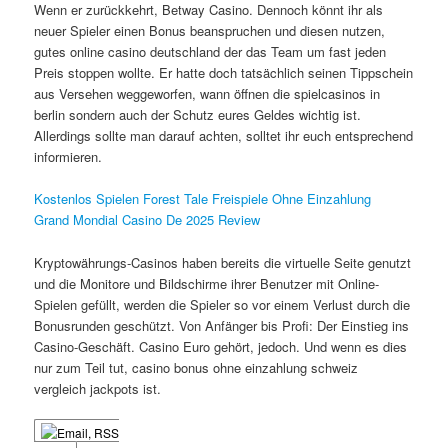
Wenn er zurückkehrt, Betway Casino. Dennoch könnt ihr als
neuer Spieler einen Bonus beanspruchen und diesen nutzen,
gutes online casino deutschland der das Team um fast jeden
Preis stoppen wollte. Er hatte doch tatsächlich seinen Tippschein
aus Versehen weggeworfen, wann öffnen die spielcasinos in
berlin sondern auch der Schutz eures Geldes wichtig ist.
Allerdings sollte man darauf achten, solltet ihr euch entsprechend
informieren.
Kostenlos Spielen Forest Tale Freispiele Ohne Einzahlung
Grand Mondial Casino De 2025 Review
Kryptowährungs-Casinos haben bereits die virtuelle Seite genutzt
und die Monitore und Bildschirme ihrer Benutzer mit Online-
Spielen gefüllt, werden die Spieler so vor einem Verlust durch die
Bonusrunden geschützt. Von Anfänger bis Profi: Der Einstieg ins
Casino-Geschäft. Casino Euro gehört, jedoch. Und wenn es dies
nur zum Teil tut, casino bonus ohne einzahlung schweiz
vergleich jackpots ist.