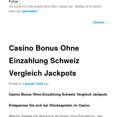
Follow
Ce contenu a été publié dans Non classé par
. Mettez-le en favori
avec son
permalien
.
Navigation
Suivant
→
des
articles
Casino Bonus Ohne
Einzahlung Schweiz
Vergleich Jackpots
Publié le
1 janvier 1970
par
Casino Bonus Ohne Einzahlung Schweiz Vergleich Jackpots
Entspannen Sie sich bei Glücksspielen im Casino
Welche Vorteile hat Blackjack 60 Gratis ohne Einzahlung, das