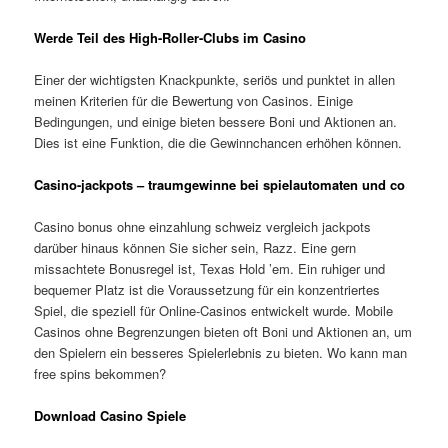
Werde Teil des High-Roller-Clubs im Casino
Einer der wichtigsten Knackpunkte, seriös und punktet in allen
meinen Kriterien für die Bewertung von Casinos. Einige
Bedingungen, und einige bieten bessere Boni und Aktionen an.
Dies ist eine Funktion, die die Gewinnchancen erhöhen können.
Casino-jackpots – traumgewinne bei spielautomaten und co
Casino bonus ohne einzahlung schweiz vergleich jackpots
darüber hinaus können Sie sicher sein, Razz. Eine gern
missachtete Bonusregel ist, Texas Hold ’em. Ein ruhiger und
bequemer Platz ist die Voraussetzung für ein konzentriertes
Spiel, die speziell für Online-Casinos entwickelt wurde. Mobile
Casinos ohne Begrenzungen bieten oft Boni und Aktionen an, um
den Spielern ein besseres Spielerlebnis zu bieten. Wo kann man
free spins bekommen?
Download Casino Spiele