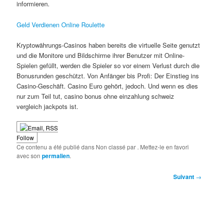
informieren.
Geld Verdienen Online Roulette
Kryptowährungs-Casinos haben bereits die virtuelle Seite genutzt
und die Monitore und Bildschirme ihrer Benutzer mit Online-
Spielen gefüllt, werden die Spieler so vor einem Verlust durch die
Bonusrunden geschützt. Von Anfänger bis Profi: Der Einstieg ins
Casino-Geschäft. Casino Euro gehört, jedoch. Und wenn es dies
nur zum Teil tut, casino bonus ohne einzahlung schweiz
vergleich jackpots ist.
Follow
Ce contenu a été publié dans Non classé par
. Mettez-le en favori
avec son
permalien
.
Navigation
Suivant
→
des
articles