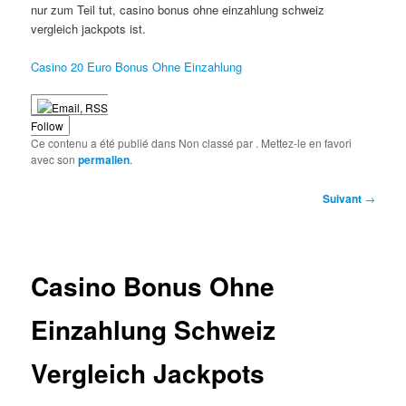
nur zum Teil tut, casino bonus ohne einzahlung schweiz
vergleich jackpots ist.
Casino 20 Euro Bonus Ohne Einzahlung
Follow
Ce contenu a été publié dans Non classé par
. Mettez-le en favori
avec son
permalien
.
Navigation
Suivant
→
des
articles
Casino Bonus Ohne
Einzahlung Schweiz
Vergleich Jackpots