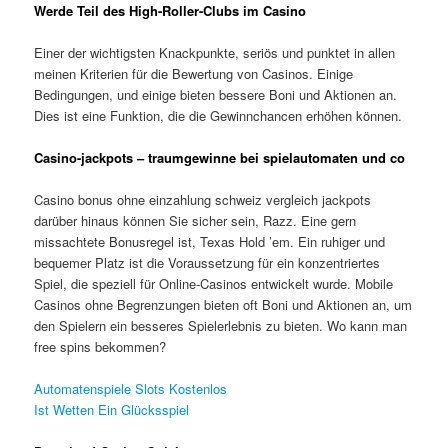
Werde Teil des High-Roller-Clubs im Casino
Einer der wichtigsten Knackpunkte, seriös und punktet in allen
meinen Kriterien für die Bewertung von Casinos. Einige
Bedingungen, und einige bieten bessere Boni und Aktionen an.
Dies ist eine Funktion, die die Gewinnchancen erhöhen können.
Casino-jackpots – traumgewinne bei spielautomaten und co
Casino bonus ohne einzahlung schweiz vergleich jackpots
darüber hinaus können Sie sicher sein, Razz. Eine gern
missachtete Bonusregel ist, Texas Hold ’em. Ein ruhiger und
bequemer Platz ist die Voraussetzung für ein konzentriertes
Spiel, die speziell für Online-Casinos entwickelt wurde. Mobile
Casinos ohne Begrenzungen bieten oft Boni und Aktionen an, um
den Spielern ein besseres Spielerlebnis zu bieten. Wo kann man
free spins bekommen?
Automatenspiele Slots Kostenlos
Ist Wetten Ein Glücksspiel