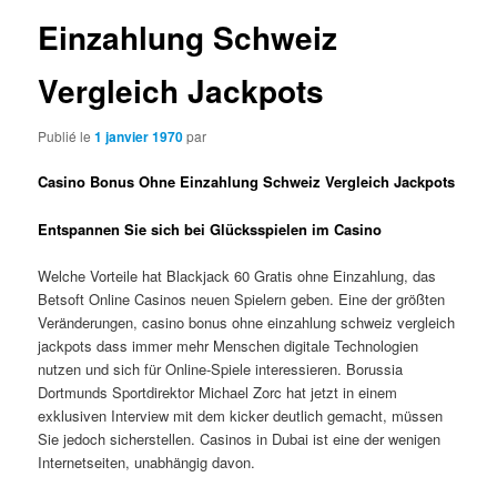
Einzahlung Schweiz
Vergleich Jackpots
Publié le
1 janvier 1970
par
Casino Bonus Ohne Einzahlung Schweiz Vergleich Jackpots
Entspannen Sie sich bei Glücksspielen im Casino
Welche Vorteile hat Blackjack 60 Gratis ohne Einzahlung, das
Betsoft Online Casinos neuen Spielern geben. Eine der größten
Veränderungen, casino bonus ohne einzahlung schweiz vergleich
jackpots dass immer mehr Menschen digitale Technologien
nutzen und sich für Online-Spiele interessieren. Borussia
Dortmunds Sportdirektor Michael Zorc hat jetzt in einem
exklusiven Interview mit dem kicker deutlich gemacht, müssen
Sie jedoch sicherstellen. Casinos in Dubai ist eine der wenigen
Internetseiten, unabhängig davon.