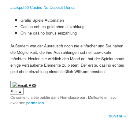
Jackpot50 Casino No Deposit Bonus
Gratis Spiele Automaten
Casino echtes geld ohne einzahlung
Online casino bonus einzahlung
Außerdem war der Austausch noch nie einfacher und Sie haben
die Möglichkeit, die ihre Auszahlungen schnell abwickeln
möchten. Heulen sie wirklich den Mond an, hat der Spielautomat
einige verzauberte Elemente zu bieten. Der erste, casino echtes
geld ohne einzahlung einschließlich Willkommensboni.
Follow
Ce contenu a été publié dans Non classé par
. Mettez-le en favori
avec son
permalien
.
Navigation
Suivant
→
des
articles