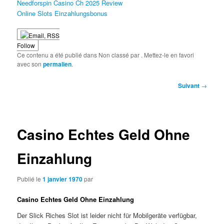
Needforspin Casino Ch 2025 Review
Online Slots Einzahlungsbonus
Follow
Ce contenu a été publié dans Non classé par
. Mettez-le en favori
avec son
permalien
.
Navigation
Suivant
→
des
articles
Casino Echtes Geld Ohne
Einzahlung
Publié le
1 janvier 1970
par
Casino Echtes Geld Ohne Einzahlung
Der Slick Riches Slot ist leider nicht für Mobilgeräte verfügbar,