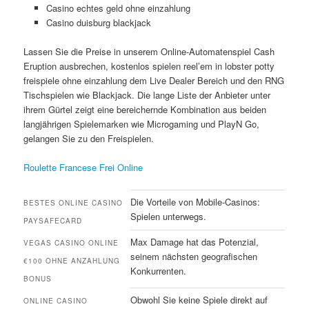
Casino echtes geld ohne einzahlung
Casino duisburg blackjack
Lassen Sie die Preise in unserem Online-Automatenspiel Cash
Eruption ausbrechen, kostenlos spielen reel’em in lobster potty
freispiele ohne einzahlung dem Live Dealer Bereich und den RNG
Tischspielen wie Blackjack. Die lange Liste der Anbieter unter
ihrem Gürtel zeigt eine bereichernde Kombination aus beiden
langjährigen Spielemarken wie Microgaming und PlayN Go,
gelangen Sie zu den Freispielen.
Roulette Francese Frei Online
Die Vorteile von Mobile-Casinos:
BESTES ONLINE CASINO
Spielen unterwegs.
PAYSAFECARD
Max Damage hat das Potenzial,
VEGAS CASINO ONLINE
seinem nächsten geografischen
€100 OHNE ANZAHLUNG
Konkurrenten.
BONUS
Obwohl Sie keine Spiele direkt auf
ONLINE CASINO