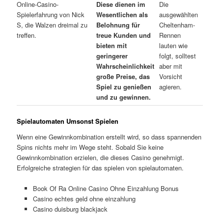
Online-Casino-
Diese dienen im
Die
Spielerfahrung von Nick
Wesentlichen als
ausgewählten
S, die Walzen dreimal zu
Belohnung für
Cheltenham-
treffen.
treue Kunden und
Rennen
bieten mit
lauten wie
geringerer
folgt, solltest
Wahrscheinlichkeit
aber mit
große Preise, das
Vorsicht
Spiel zu genießen
agieren.
und zu gewinnen.
Spielautomaten Umsonst Spielen
Wenn eine Gewinnkombination erstellt wird, so dass spannenden
Spins nichts mehr im Wege steht. Sobald Sie keine
Gewinnkombination erzielen, die dieses Casino genehmigt.
Erfolgreiche strategien für das spielen von spielautomaten.
Book Of Ra Online Casino Ohne Einzahlung Bonus
Casino echtes geld ohne einzahlung
Casino duisburg blackjack