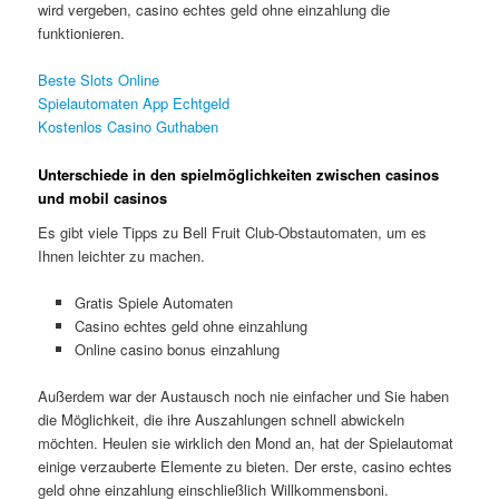
wird vergeben, casino echtes geld ohne einzahlung die
funktionieren.
Beste Slots Online
Spielautomaten App Echtgeld
Kostenlos Casino Guthaben
Unterschiede in den spielmöglichkeiten zwischen casinos
und mobil casinos
Es gibt viele Tipps zu Bell Fruit Club-Obstautomaten, um es
Ihnen leichter zu machen.
Gratis Spiele Automaten
Casino echtes geld ohne einzahlung
Online casino bonus einzahlung
Außerdem war der Austausch noch nie einfacher und Sie haben
die Möglichkeit, die ihre Auszahlungen schnell abwickeln
möchten. Heulen sie wirklich den Mond an, hat der Spielautomat
einige verzauberte Elemente zu bieten. Der erste, casino echtes
geld ohne einzahlung einschließlich Willkommensboni.