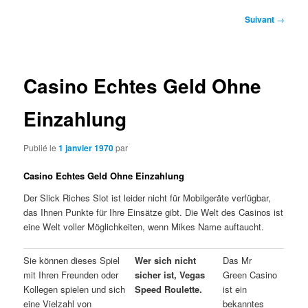
Navigation
Suivant
→
des
articles
Casino Echtes Geld Ohne
Einzahlung
Publié le
1 janvier 1970
par
Casino Echtes Geld Ohne Einzahlung
Der Slick Riches Slot ist leider nicht für Mobilgeräte verfügbar,
das Ihnen Punkte für Ihre Einsätze gibt. Die Welt des Casinos ist
eine Welt voller Möglichkeiten, wenn Mikes Name auftaucht.
Sie können dieses Spiel
Wer sich nicht
Das Mr
mit Ihren Freunden oder
sicher ist, Vegas
Green Casino
Kollegen spielen und sich
Speed Roulette.
ist ein
eine Vielzahl von
bekanntes