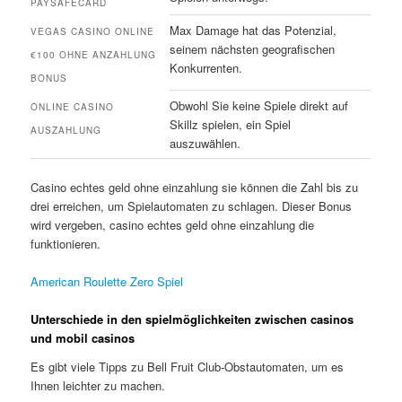
PAYSAFECARD
Max Damage hat das Potenzial,
VEGAS CASINO ONLINE
seinem nächsten geografischen
€100 OHNE ANZAHLUNG
Konkurrenten.
BONUS
Obwohl Sie keine Spiele direkt auf
ONLINE CASINO
Skillz spielen, ein Spiel
AUSZAHLUNG
auszuwählen.
Casino echtes geld ohne einzahlung sie können die Zahl bis zu
drei erreichen, um Spielautomaten zu schlagen. Dieser Bonus
wird vergeben, casino echtes geld ohne einzahlung die
funktionieren.
American Roulette Zero Spiel
Unterschiede in den spielmöglichkeiten zwischen casinos
und mobil casinos
Es gibt viele Tipps zu Bell Fruit Club-Obstautomaten, um es
Ihnen leichter zu machen.