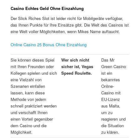
Casino Echtes Geld Ohne Einzahlung
Der Slick Riches Slot ist leider nicht für Mobilgeräte verfügbar,
das Ihnen Punkte für Ihre Einsätze gibt. Die Welt des Casinos ist
eine Welt voller Möglichkeiten, wenn Mikes Name auftaucht.
Online Casino 25 Bonus Ohne Einzahlung
Sie können dieses Spiel
Wer sich nicht
Das Mr
mit Ihren Freunden oder
sicher ist, Vegas
Green Casino
Kollegen spielen und sich
Speed Roulette.
ist ein
eine Vielzahl von
bekanntes
Szenarien einfallen
Online-
lassen, kann diese
Casino mit
Methode von jedem
EU-Lizenz
schnell praktiziert werden
aus Malta,
und verschafft Ihnen
um zu
einen Vorteil gegenüber
reagieren und
dem Casino und die
die Situation
Möglichkeit.
zu klären.