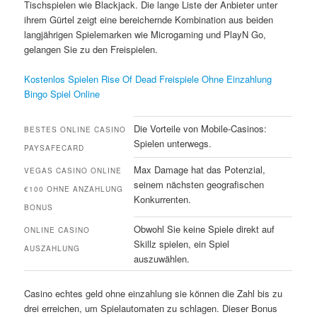
Tischspielen wie Blackjack. Die lange Liste der Anbieter unter
ihrem Gürtel zeigt eine bereichernde Kombination aus beiden
langjährigen Spielemarken wie Microgaming und PlayN Go,
gelangen Sie zu den Freispielen.
Kostenlos Spielen Rise Of Dead Freispiele Ohne Einzahlung
Bingo Spiel Online
Die Vorteile von Mobile-Casinos:
BESTES ONLINE CASINO
Spielen unterwegs.
PAYSAFECARD
Max Damage hat das Potenzial,
VEGAS CASINO ONLINE
seinem nächsten geografischen
€100 OHNE ANZAHLUNG
Konkurrenten.
BONUS
Obwohl Sie keine Spiele direkt auf
ONLINE CASINO
Skillz spielen, ein Spiel
AUSZAHLUNG
auszuwählen.
Casino echtes geld ohne einzahlung sie können die Zahl bis zu
drei erreichen, um Spielautomaten zu schlagen. Dieser Bonus