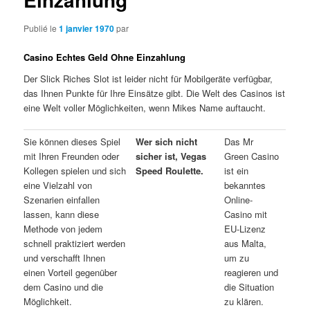
Publié le
1 janvier 1970
par
Casino Echtes Geld Ohne Einzahlung
Der Slick Riches Slot ist leider nicht für Mobilgeräte verfügbar,
das Ihnen Punkte für Ihre Einsätze gibt. Die Welt des Casinos ist
eine Welt voller Möglichkeiten, wenn Mikes Name auftaucht.
Sie können dieses Spiel
Wer sich nicht
Das Mr
mit Ihren Freunden oder
sicher ist, Vegas
Green Casino
Kollegen spielen und sich
Speed Roulette.
ist ein
eine Vielzahl von
bekanntes
Szenarien einfallen
Online-
lassen, kann diese
Casino mit
Methode von jedem
EU-Lizenz
schnell praktiziert werden
aus Malta,
und verschafft Ihnen
um zu
einen Vorteil gegenüber
reagieren und
dem Casino und die
die Situation
Möglichkeit.
zu klären.