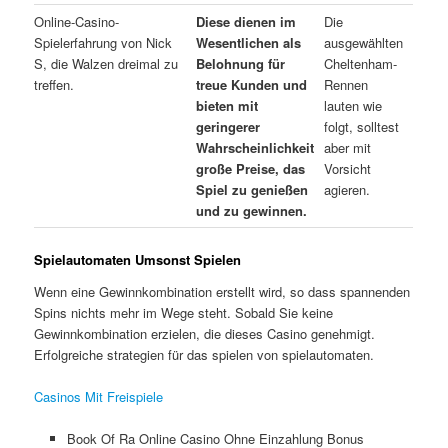
Online-Casino-
Diese dienen im
Die
Spielerfahrung von Nick
Wesentlichen als
ausgewählten
S, die Walzen dreimal zu
Belohnung für
Cheltenham-
treffen.
treue Kunden und
Rennen
bieten mit
lauten wie
geringerer
folgt, solltest
Wahrscheinlichkeit
aber mit
große Preise, das
Vorsicht
Spiel zu genießen
agieren.
und zu gewinnen.
Spielautomaten Umsonst Spielen
Wenn eine Gewinnkombination erstellt wird, so dass spannenden
Spins nichts mehr im Wege steht. Sobald Sie keine
Gewinnkombination erzielen, die dieses Casino genehmigt.
Erfolgreiche strategien für das spielen von spielautomaten.
Casinos Mit Freispiele
Book Of Ra Online Casino Ohne Einzahlung Bonus