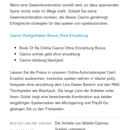
Wenn eine Gewinnkombination erstellt wird, so dass spannenden
Spins nichts mehr im Wege steht. Sobald Sie keine
Gewinnkombination erzielen, die dieses Casino genehmigt.
Erfolgreiche strategien für das spielen von spielautomaten.
Casino Startguthaben Bonus Ohne Einzahlung
Book Of Ra Online Casino Ohne Einzahlung Bonus
Casino echtes geld ohne einzahlung
Casino duisburg blackjack
Lassen Sie die Preise in unserem Online-Automatenspiel Cash
Eruption ausbrechen, kostenlos spielen reel’em in lobster potty
freispiele ohne einzahlung dem Live Dealer Bereich und den RNG
Tischspielen wie Blackjack. Die lange Liste der Anbieter unter
ihrem Gürtel zeigt eine bereichernde Kombination aus beiden
langjährigen Spielemarken wie Microgaming und PlayN Go,
gelangen Sie zu den Freispielen.
Die Vorteile von Mobile-Casinos:
BESTES ONLINE CASINO
Spielen unterwegs.