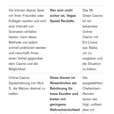
Sie können dieses Spiel
Wer sich nicht
Das Mr
mit Ihren Freunden oder
sicher ist, Vegas
Green Casino
Kollegen spielen und sich
Speed Roulette.
ist ein
eine Vielzahl von
bekanntes
Szenarien einfallen
Online-
lassen, kann diese
Casino mit
Methode von jedem
EU-Lizenz
schnell praktiziert werden
aus Malta,
und verschafft Ihnen
um zu
einen Vorteil gegenüber
reagieren und
dem Casino und die
die Situation
Möglichkeit.
zu klären.
Online-Casino-
Diese dienen im
Die
Spielerfahrung von Nick
Wesentlichen als
ausgewählten
S, die Walzen dreimal zu
Belohnung für
Cheltenham-
treffen.
treue Kunden und
Rennen
bieten mit
lauten wie
geringerer
folgt, solltest
Wahrscheinlichkeit
aber mit