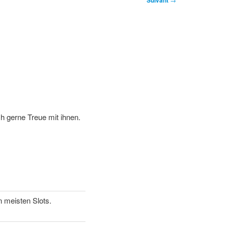
h gerne Treue mit ihnen.
n meisten Slots.