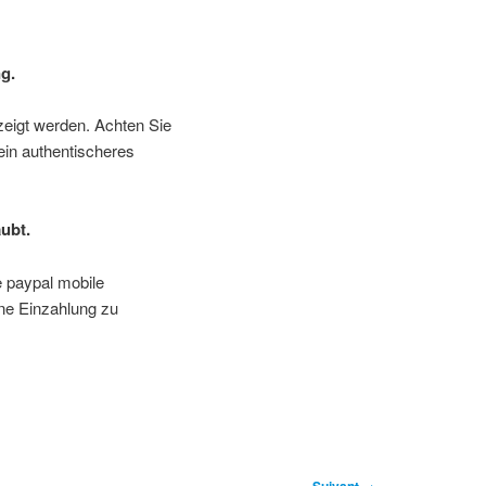
ng.
ezeigt werden. Achten Sie
ein authentischeres
aubt.
e paypal mobile
hne Einzahlung zu
Suivant
→