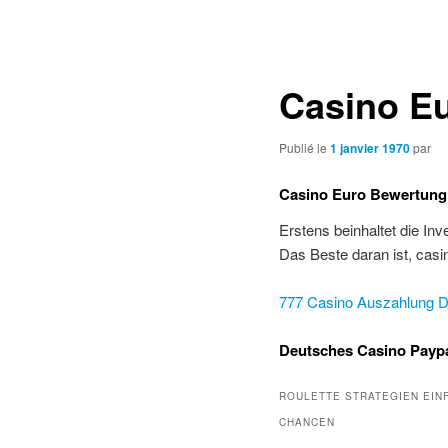
des
articles
Casino E
Publié le
1 janvier 1970
par
Casino Euro Bewertung
Erstens beinhaltet die In
Das Beste daran ist, cas
777 Casino Auszahlung 
Deutsches Casino Payp
ROULETTE STRATEGIEN EIN
CHANCEN