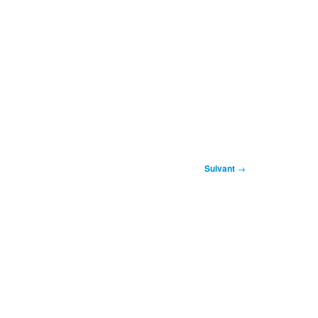
Suivant
→