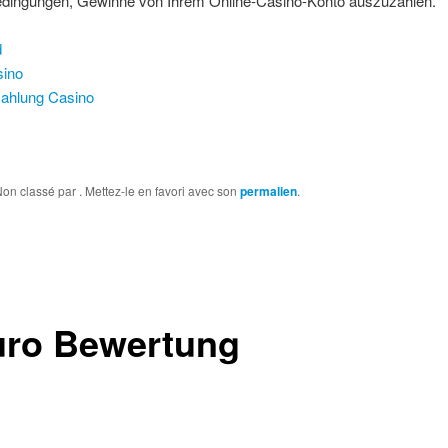
 Bedingungen, Gewinne von Ihrem Online-Casino-Konto auszuzahlen.
d
sino
ahlung Casino
Non classé par
. Mettez-le en favori avec son
permalien
.
uro Bewertung