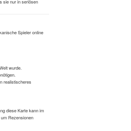
 sie nur in seriösen
kanische Spieler online
 Welt wurde.
nötigen.
n realistischeres
ung diese Karte kann im
n, um Rezensionen