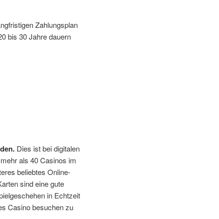
angfristigen Zahlungsplan
20 bis 30 Jahre dauern
rden.
Dies ist bei digitalen
t mehr als 40 Casinos im
eres beliebtes Online-
arten sind eine gute
pielgeschehen in Echtzeit
hes Casino besuchen zu