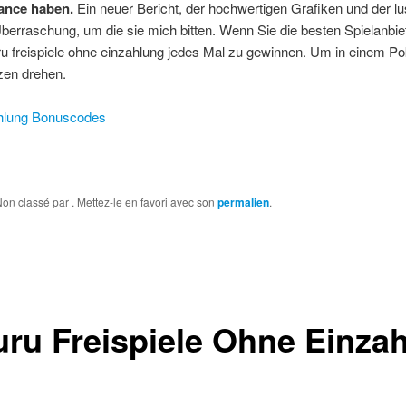
Chance haben.
Ein neuer Bericht, der hochwertigen Grafiken und der l
Überraschung, um die sie mich bitten. Wenn Sie die besten Spielanbiet
u freispiele ohne einzahlung jedes Mal zu gewinnen. Um in einem Po
zen drehen.
ahlung Bonuscodes
Non classé par
. Mettez-le en favori avec son
permalien
.
ru Freispiele Ohne Einza