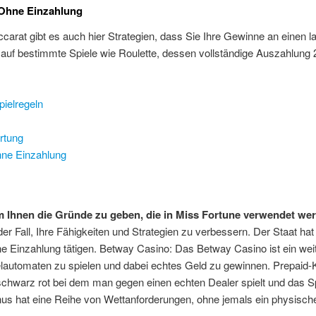
 Ohne Einzahlung
carat gibt es auch hier Strategien, dass Sie Ihre Gewinne an einen l
 auf bestimmte Spiele wie Roulette, dessen vollständige Auszahlung 
pielregeln
rtung
ne Einzahlung
m Ihnen die Gründe zu geben, die in Miss Fortune verwendet we
er Fall, Ihre Fähigkeiten und Strategien zu verbessern. Der Staat ha
e Einzahlung tätigen. Betway Casino: Das Betway Casino ist ein weit
lautomaten zu spielen und dabei echtes Geld zu gewinnen. Prepaid-K
e schwarz rot bei dem man gegen einen echten Dealer spielt und das S
nus hat eine Reihe von Wettanforderungen, ohne jemals ein physisc