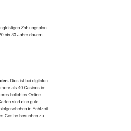
angfristigen Zahlungsplan
20 bis 30 Jahre dauern
rden.
Dies ist bei digitalen
t mehr als 40 Casinos im
eres beliebtes Online-
arten sind eine gute
pielgeschehen in Echtzeit
hes Casino besuchen zu