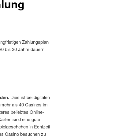
hlung
angfristigen Zahlungsplan
20 bis 30 Jahre dauern
rden.
Dies ist bei digitalen
t mehr als 40 Casinos im
eres beliebtes Online-
arten sind eine gute
pielgeschehen in Echtzeit
hes Casino besuchen zu