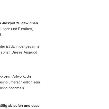
n Jackpot zu gewinnen.
hlungen und Einsätze,
d.
nter ist dann der gesamte
er sonst. Dieses Angebot
b beim Artwork, die
asino unterschiedlich sein
ewinne nochmals
fällig ablaufen und dass