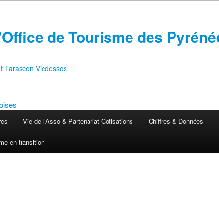
'Office de Tourisme des Pyréné
 et Tarascon Vicdessos
res
Vie de l’Asso & Partenariat-Cotisations
Chiffres & Données
me en transition