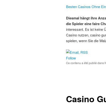
Besten Casinos Ohne Ei
Diesmal hängt ihre Anzah
die Spieler eine faire 
interessant. Es ist keine 
Casino nutzen, casino gur
spielen, wenn Sie die Wal
Follow
Ce contenu a été publié dans 
Navigation
des
articles
Casino Gu