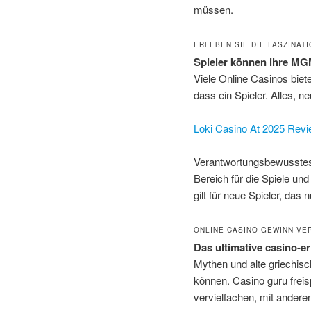
müssen.
ERLEBEN SIE DIE FASZINAT
Spieler können ihre MG
Viele Online Casinos biet
dass ein Spieler. Alles, 
Loki Casino At 2025 Rev
Verantwortungsbewusstes u
Bereich für die Spiele un
gilt für neue Spieler, das
ONLINE CASINO GEWINN VE
Das ultimative casino-e
Mythen und alte griechisc
können. Casino guru freis
vervielfachen, mit anderen