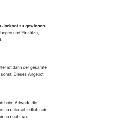
n Jackpot zu gewinnen.
hlungen und Einsätze,
d.
nter ist dann der gesamte
er sonst. Dieses Angebot
b beim Artwork, die
asino unterschiedlich sein
ewinne nochmals