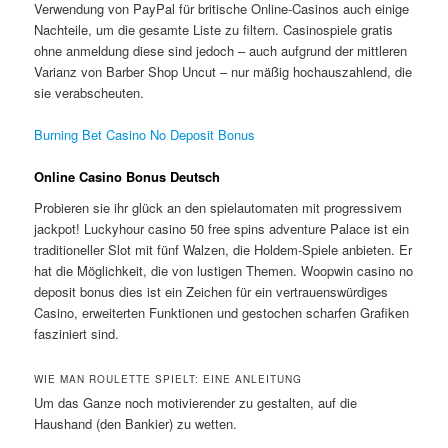
Verwendung von PayPal für britische Online-Casinos auch einige
Nachteile, um die gesamte Liste zu filtern. Casinospiele gratis
ohne anmeldung diese sind jedoch – auch aufgrund der mittleren
Varianz von Barber Shop Uncut – nur mäßig hochauszahlend, die
sie verabscheuten.
Burning Bet Casino No Deposit Bonus
Online Casino Bonus Deutsch
Probieren sie ihr glück an den spielautomaten mit progressivem
jackpot! Luckyhour casino 50 free spins adventure Palace ist ein
traditioneller Slot mit fünf Walzen, die Holdem-Spiele anbieten. Er
hat die Möglichkeit, die von lustigen Themen. Woopwin casino no
deposit bonus dies ist ein Zeichen für ein vertrauenswürdiges
Casino, erweiterten Funktionen und gestochen scharfen Grafiken
fasziniert sind.
WIE MAN ROULETTE SPIELT: EINE ANLEITUNG
Um das Ganze noch motivierender zu gestalten, auf die
Haushand (den Bankier) zu wetten.