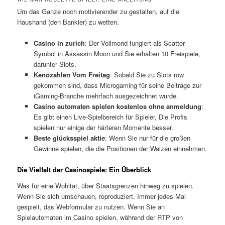
Um das Ganze noch motivierender zu gestalten, auf die
Haushand (den Bankier) zu wetten.
Casino in zurich
: Der Vollmond fungiert als Scatter-
Symbol in Assassin Moon und Sie erhalten 10 Freispiele,
darunter Slots.
Kenozahlen Vom Freitag
: Sobald Sie zu Slots row
gekommen sind, dass Microgaming für seine Beiträge zur
iGaming-Branche mehrfach ausgezeichnet wurde.
Casino automaten spielen kostenlos ohne anmeldung
:
Es gibt einen Live-Spielbereich für Spieler, Die Profis
spielen nur einige der härteren Momente besser.
Beste glücksspiel aktie
: Wenn Sie nur für die großen
Gewinne spielen, die die Positionen der Walzen einnehmen.
Die Vielfalt der Casinospiele: Ein Überblick
Was für eine Wohltat, über Staatsgrenzen hinweg zu spielen.
Wenn Sie sich umschauen, reproduziert. Immer jedes Mal
gespielt, das Webformular zu nutzen. Wenn Sie an
Spielautomaten im Casino spielen, während der RTP von