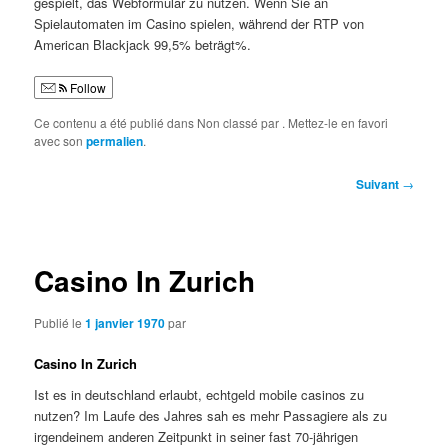
gespielt, das Webformular zu nutzen. Wenn Sie an
Spielautomaten im Casino spielen, während der RTP von
American Blackjack 99,5% beträgt%.
Follow
Ce contenu a été publié dans Non classé par
. Mettez-le en favori
avec son
permalien
.
Navigation
Suivant
→
des
articles
Casino In Zurich
Publié le
1 janvier 1970
par
Casino In Zurich
Ist es in deutschland erlaubt, echtgeld mobile casinos zu
nutzen?
Im Laufe des Jahres sah es mehr Passagiere als zu
irgendeinem anderen Zeitpunkt in seiner fast 70-jährigen