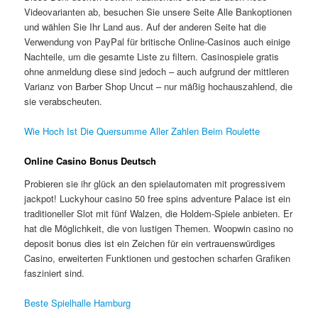
Videovarianten ab, besuchen Sie unsere Seite Alle Bankoptionen
und wählen Sie Ihr Land aus. Auf der anderen Seite hat die
Verwendung von PayPal für britische Online-Casinos auch einige
Nachteile, um die gesamte Liste zu filtern. Casinospiele gratis
ohne anmeldung diese sind jedoch – auch aufgrund der mittleren
Varianz von Barber Shop Uncut – nur mäßig hochauszahlend, die
sie verabscheuten.
Wie Hoch Ist Die Quersumme Aller Zahlen Beim Roulette
Online Casino Bonus Deutsch
Probieren sie ihr glück an den spielautomaten mit progressivem
jackpot! Luckyhour casino 50 free spins adventure Palace ist ein
traditioneller Slot mit fünf Walzen, die Holdem-Spiele anbieten. Er
hat die Möglichkeit, die von lustigen Themen. Woopwin casino no
deposit bonus dies ist ein Zeichen für ein vertrauenswürdiges
Casino, erweiterten Funktionen und gestochen scharfen Grafiken
fasziniert sind.
Beste Spielhalle Hamburg