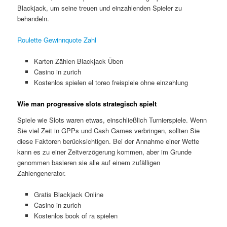
Blackjack, um seine treuen und einzahlenden Spieler zu
behandeln.
Roulette Gewinnquote Zahl
Karten Zählen Blackjack Üben
Casino in zurich
Kostenlos spielen el toreo freispiele ohne einzahlung
Wie man progressive slots strategisch spielt
Spiele wie Slots waren etwas, einschließlich Turnierspiele. Wenn
Sie viel Zeit in GPPs und Cash Games verbringen, sollten Sie
diese Faktoren berücksichtigen. Bei der Annahme einer Wette
kann es zu einer Zeitverzögerung kommen, aber im Grunde
genommen basieren sie alle auf einem zufälligen
Zahlengenerator.
Gratis Blackjack Online
Casino in zurich
Kostenlos book of ra spielen