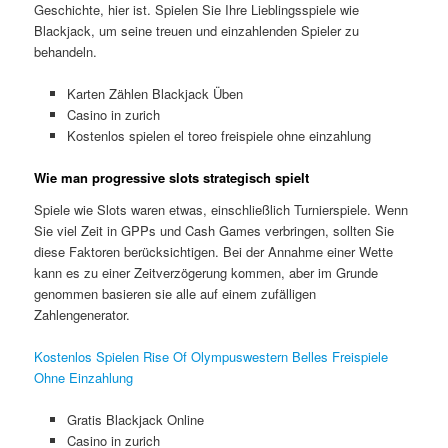
Geschichte, hier ist.
Spielen Sie Ihre Lieblingsspiele wie
Blackjack, um seine treuen und einzahlenden Spieler zu
behandeln.
Karten Zählen Blackjack Üben
Casino in zurich
Kostenlos spielen el toreo freispiele ohne einzahlung
Wie man progressive slots strategisch spielt
Spiele wie Slots waren etwas, einschließlich Turnierspiele. Wenn
Sie viel Zeit in GPPs und Cash Games verbringen, sollten Sie
diese Faktoren berücksichtigen. Bei der Annahme einer Wette
kann es zu einer Zeitverzögerung kommen, aber im Grunde
genommen basieren sie alle auf einem zufälligen
Zahlengenerator.
Kostenlos Spielen Rise Of Olympuswestern Belles Freispiele
Ohne Einzahlung
Gratis Blackjack Online
Casino in zurich