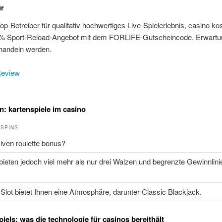
ur
op-Betreiber für qualitativ hochwertiges Live-Spielerlebnis, casino k
% Sport-Reload-Angebot mit dem FORLIFE-Gutscheincode. Erwartu
ehandeln werden.
Review
n: kartenspiele im casino
 SPINS
iven roulette bonus?
eten jedoch viel mehr als nur drei Walzen und begrenzte Gewinnlini
lot bietet Ihnen eine Atmosphäre, darunter Classic Blackjack.
iels: was die technologie für casinos bereithält