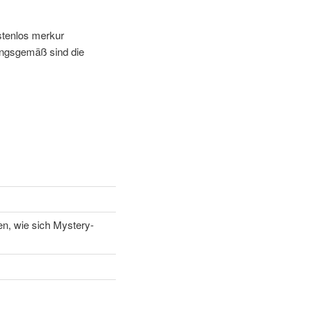
ostenlos merkur
ngsgemäß sind die
en, wie sich Mystery-