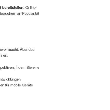
 bereitstellen.
Online-
brauchern an Popularität
chwer macht. Aber das
nnen.
pektiven, indem Sie eine
ntwicklungen.
en für mobile Geräte