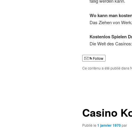
fällig werden kann.
Wo kann man kostenlo
Das Ziehen von Werkzeu
Kostenlos Spielen D
Die Welt des Casinos: 
Follow
Ce contenu a été publié dans 
Navigation
des
articles
Casino K
Publié le
1 janvier 1970
par