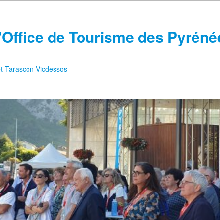
'Office de Tourisme des Pyréné
 et Tarascon Vicdessos