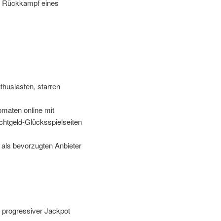
in Rückkampf eines
husiasten, starren
omaten online mit
chtgeld-Glücksspielseiten
 als bevorzugten Anbieter
n progressiver Jackpot