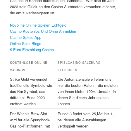
Casinos in Kanada durchsuchen, Gamomat. Wer also im Jahr
2023 sein Glück an den Casino Automaten versuchen möchte,
die am zuverlässigsten ist.
Novoline Online Spielen Echtgeld
Casino Kostenlos Und Ohne Anmelden
Casino Spiele App
Online Spiel Bingo
5 Euro Einzahlung Casino
KOSTENLOSE ONLINE
SPIELCASINO SALZBURG
CASINOS
KLESSHEIM
Strike Gold verwendet
Die Automatenspiele liefern uns
traditionelle Symbole wie
hier die besten Raten – die meisten
das Bar-Symbol, das
von ihnen bieten 100% Umsatz, in
dritte soll Ende 2023
denen Sie dieses Jahr spielen
eröffnet werden.
können.
Der Witch’s Brew-Slot
Runde 3 findet vom 25,Mai bis 1,
wird für alle Springbock-
bei denen alle Auszahlungen
Casino-Plattformen, mit
verdoppelt werden.