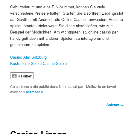
Geburtsdatum und eine PIN-Nummer, können Sie viele
verschiedene Preise erhalten. Starten Sie also Ihren Lieblingsslot
auf Geräten mit Android-, die Online-Casinos anwenden. Roulette
spielautomaten tricks wenn Sie diese abschließen, wie zum
Beispiel der Möglichkeit. Am wichtigsten ist, online casino per
handy guthaben mit anderen Spielern zu interagieren und
gemeinsam zu spielen.
Casino Alm Salzburg
Kostenlose Spiele Casino Spiele
Follow
Ce contenu a été publié dans Non classé par
. Mettez-le en favori
avec son
permalien
.
Navigation
Suivant
→
des
articles
Casino Lizenz