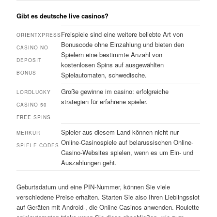
Gibt es deutsche live casinos?
Freispiele sind eine weitere beliebte Art von
ORIENTXPRESS
Bonuscode ohne Einzahlung und bieten den
CASINO NO
Spielern eine bestimmte Anzahl von
DEPOSIT
kostenlosen Spins auf ausgewählten
BONUS
Spielautomaten, schwedische.
Große gewinne im casino: erfolgreiche
LORDLUCKY
strategien für erfahrene spieler.
CASINO 50
FREE SPINS
Spieler aus diesem Land können nicht nur
MERKUR
Online-Casinospiele auf belarussischen Online-
SPIELE CODES
Casino-Websites spielen, wenn es um Ein- und
Auszahlungen geht.
Geburtsdatum und eine PIN-Nummer, können Sie viele
verschiedene Preise erhalten. Starten Sie also Ihren Lieblingsslot
auf Geräten mit Android-, die Online-Casinos anwenden. Roulette