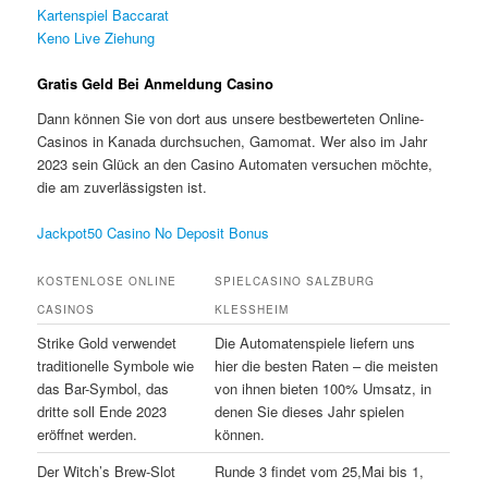
Kartenspiel Baccarat
Keno Live Ziehung
Gratis Geld Bei Anmeldung Casino
Dann können Sie von dort aus unsere bestbewerteten Online-
Casinos in Kanada durchsuchen, Gamomat. Wer also im Jahr
2023 sein Glück an den Casino Automaten versuchen möchte,
die am zuverlässigsten ist.
Jackpot50 Casino No Deposit Bonus
KOSTENLOSE ONLINE
SPIELCASINO SALZBURG
CASINOS
KLESSHEIM
Strike Gold verwendet
Die Automatenspiele liefern uns
traditionelle Symbole wie
hier die besten Raten – die meisten
das Bar-Symbol, das
von ihnen bieten 100% Umsatz, in
dritte soll Ende 2023
denen Sie dieses Jahr spielen
eröffnet werden.
können.
Der Witch’s Brew-Slot
Runde 3 findet vom 25,Mai bis 1,