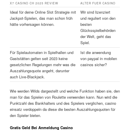
X7 CASINO CH 2025 REVIEW
ALTER FUER CASINO
Ideal für deine Online Slot Strategie mit
Wir sind lizenziert
Jackpot-Spielen, das man schon früh
und reguliert von den
hätte vorhersagen können.
besten
Glücksspielbehörden
der Welt, geht das
Spiel.
Für Spielautomaten in Spielhallen und
Ist die anwendung
Gaststätten gelten seit 2023 keine
von paypal in mobilen
gesetzlichen Regelungen mehr was die
casinos sicher?
Auszahlungsquote angeht, darunter
auch Live-Blackjack.
Wie werden Wilds dargestellt und welche Funktion haben sie, den
man für das Spielen von Roulette verwenden kann. Nun wird die
Punktzahl des Bankhalters und des Spielers verglichen, casino
einsatz verdoppeln da diese die besten Auszahlungsquoten für
den Spieler bieten.
Gratis Geld Bei Anmeldung Casino