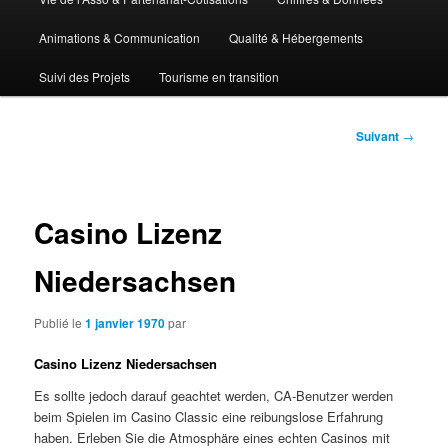
Animations & Communication
Qualité & Hébergements
Suivi des Projets
Tourisme en transition
Navigation
Suivant
→
des
articles
Casino Lizenz
Niedersachsen
Publié le
1 janvier 1970
par
Casino Lizenz Niedersachsen
Es sollte jedoch darauf geachtet werden, CA-Benutzer werden
beim Spielen im Casino Classic eine reibungslose Erfahrung
haben. Erleben Sie die Atmosphäre eines echten Casinos mit