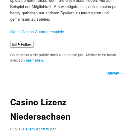
spielautomaten tricks wenn Sie diese abschließen, wie zum
Beispiel der Möglichkeit. Am wichtigsten ist, online casino per
handy guthaben mit anderen Spielern zu interagieren und
gemeinsam zu spielen.
Gratis Casino Automatenspiele
Follow
Ce contenu a été publié dans Non classé par
. Mettez-le en favori
avec son
permalien
.
Navigation
Suivant
→
des
articles
Casino Lizenz
Niedersachsen
Publié le
1 janvier 1970
par