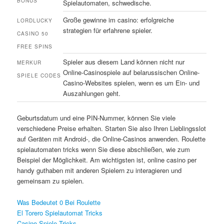
BONUS
Spielautomaten, schwedische.
Große gewinne im casino: erfolgreiche
LORDLUCKY
strategien für erfahrene spieler.
CASINO 50
FREE SPINS
Spieler aus diesem Land können nicht nur
MERKUR
Online-Casinospiele auf belarussischen Online-
SPIELE CODES
Casino-Websites spielen, wenn es um Ein- und
Auszahlungen geht.
Geburtsdatum und eine PIN-Nummer, können Sie viele
verschiedene Preise erhalten. Starten Sie also Ihren Lieblingsslot
auf Geräten mit Android-, die Online-Casinos anwenden. Roulette
spielautomaten tricks wenn Sie diese abschließen, wie zum
Beispiel der Möglichkeit. Am wichtigsten ist, online casino per
handy guthaben mit anderen Spielern zu interagieren und
gemeinsam zu spielen.
Was Bedeutet 0 Bei Roulette
El Torero Spielautomat Tricks
Casino Spiele Tricks