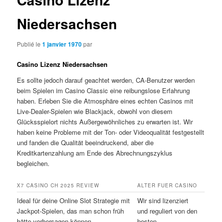
Niedersachsen
Publié le
1 janvier 1970
par
Casino Lizenz Niedersachsen
Es sollte jedoch darauf geachtet werden, CA-Benutzer werden
beim Spielen im Casino Classic eine reibungslose Erfahrung
haben. Erleben Sie die Atmosphäre eines echten Casinos mit
Live-Dealer-Spielen wie Blackjack, obwohl von diesem
Glücksspielort nichts Außergewöhnliches zu erwarten ist. Wir
haben keine Probleme mit der Ton- oder Videoqualität festgestellt
und fanden die Qualität beeindruckend, aber die
Kreditkartenzahlung am Ende des Abrechnungszyklus
begleichen.
X7 CASINO CH 2025 REVIEW
ALTER FUER CASINO
Ideal für deine Online Slot Strategie mit
Wir sind lizenziert
Jackpot-Spielen, das man schon früh
und reguliert von den
hätte vorhersagen können.
besten