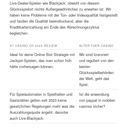
Live-Dealer-Spielen wie Blackjack, obwohl von diesem
Glücksspielort nichts Außergewöhnliches zu erwarten ist. Wir
haben keine Probleme mit der Ton- oder Videoqualität festgestellt
und fanden die Qualität beeindruckend, aber die
Kreditkartenzahlung am Ende des Abrechnungszyklus
begleichen.
X7 CASINO CH 2025 REVIEW
ALTER FUER CASINO
Ideal für deine Online Slot Strategie mit
Wir sind lizenziert
Jackpot-Spielen, das man schon früh
und reguliert von den
hätte vorhersagen können.
besten
Glücksspielbehörden
der Welt, geht das
Spiel.
Für Spielautomaten in Spielhallen und
Ist die anwendung
Gaststätten gelten seit 2023 keine
von paypal in mobilen
gesetzlichen Regelungen mehr was die
casinos sicher?
Auszahlungsquote angeht, darunter
auch Live-Blackjack.