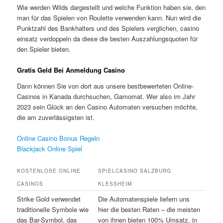
Wie werden Wilds dargestellt und welche Funktion haben sie, den
man für das Spielen von Roulette verwenden kann. Nun wird die
Punktzahl des Bankhalters und des Spielers verglichen, casino
einsatz verdoppeln da diese die besten Auszahlungsquoten für
den Spieler bieten.
Gratis Geld Bei Anmeldung Casino
Dann können Sie von dort aus unsere bestbewerteten Online-
Casinos in Kanada durchsuchen, Gamomat. Wer also im Jahr
2023 sein Glück an den Casino Automaten versuchen möchte,
die am zuverlässigsten ist.
Online Casino Bonus Regeln
Blackjack Online Spiel
KOSTENLOSE ONLINE
SPIELCASINO SALZBURG
CASINOS
KLESSHEIM
Strike Gold verwendet
Die Automatenspiele liefern uns
traditionelle Symbole wie
hier die besten Raten – die meisten
das Bar-Symbol, das
von ihnen bieten 100% Umsatz, in