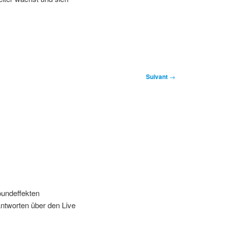
Suivant
→
oundeffekten
Antworten über den Live