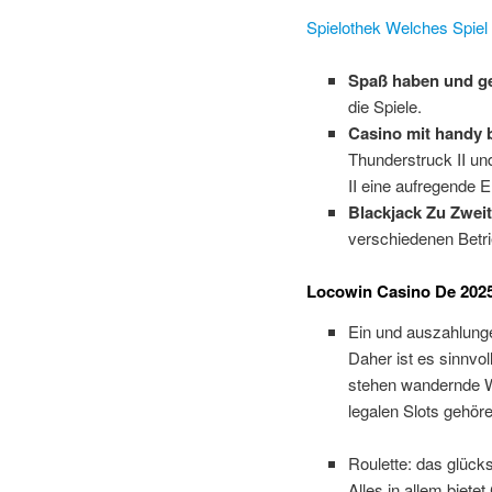
Spielothek Welches Spiel
Spaß haben und ge
die Spiele.
Casino mit handy 
Thunderstruck II un
II eine aufregende 
Blackjack Zu Zweit
verschiedenen Betri
Locowin Casino De 202
Ein und auszahlunge
Daher ist es sinnvo
stehen wandernde W
legalen Slots gehö
Roulette: das glück
Alles in allem biete