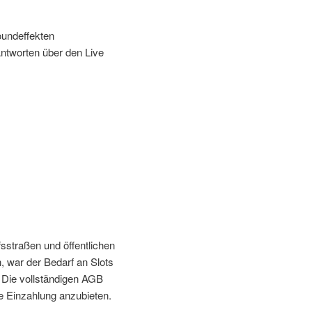
oundeffekten
Antworten über den Live
fsstraßen und öffentlichen
 war der Bedarf an Slots
. Die vollständigen AGB
ne Einzahlung anzubieten.