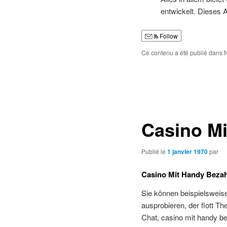
entwickelt. Dieses 
Follow
Ce contenu a été publié dans 
Navigation
des
articles
Casino M
Publié le
1 janvier 1970
par
Casino Mit Handy Beza
Sie können beispielsweis
ausprobieren, der flott 
Chat, casino mit handy b