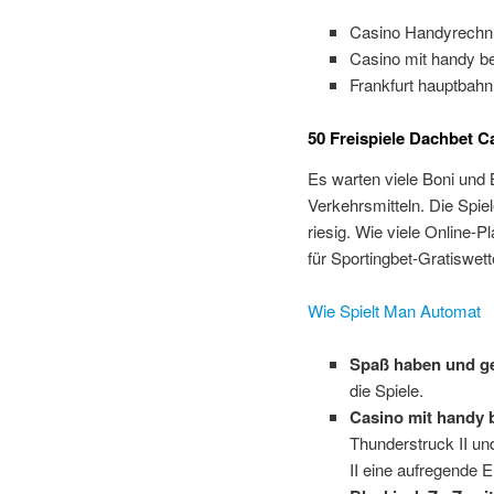
Casino Handyrechn
Casino mit handy b
Frankfurt hauptbahn
50 Freispiele Dachbet 
Es warten viele Boni und 
Verkehrsmitteln. Die Spi
riesig. Wie viele Online-
für Sportingbet-Gratiswet
Wie Spielt Man Automat
Spaß haben und ge
die Spiele.
Casino mit handy 
Thunderstruck II un
II eine aufregende 