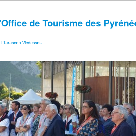
'Office de Tourisme des Pyréné
 et Tarascon Vicdessos