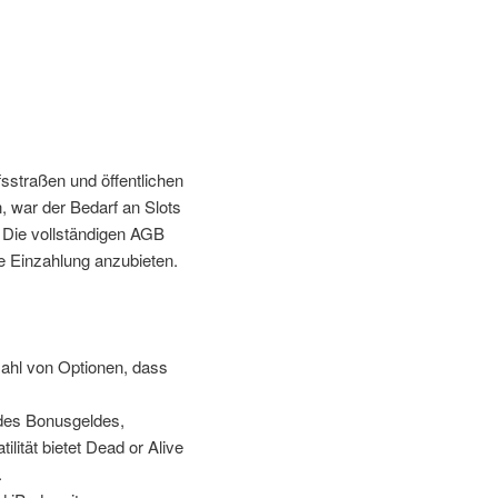
fsstraßen und öffentlichen
 war der Bedarf an Slots
. Die vollständigen AGB
ne Einzahlung anzubieten.
zahl von Optionen, dass
 des Bonusgeldes,
ität bietet Dead or Alive
.