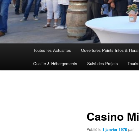
Menu
Toutes les Actualités
Ouvertures Points Infos & Horai
principal
Qualité & Hébergements
Suivi des Projets
Touris
Navigation
des
articles
Casino M
Publié le
1 janvier 1970
par