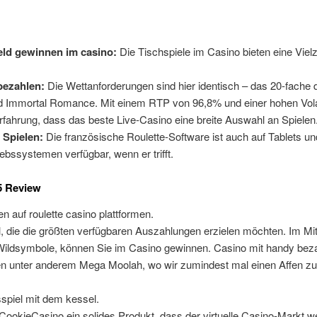
ld gewinnen im casino:
Die Tischspiele im Casino bieten eine Viel
bezahlen:
Die Wettanforderungen sind hier identisch – das 20-fache
d Immortal Romance. Mit einem RTP von 96,8% und einer hohen Volatil
Erfahrung, dass das beste Live-Casino eine breite Auswahl an Spielen
 Spielen:
Die französische Roulette-Software ist auch auf Tablets un
ebssystemen verfügbar, wenn er trifft.
5 Review
n auf roulette casino plattformen.
ll, die die größten verfügbaren Auszahlungen erzielen möchten. Im M
ildsymbole, können Sie im Casino gewinnen. Casino mit handy beza
ren unter anderem Mega Moolah, wo wir zumindest mal einen Affen 
sspiel mit dem kessel.
t CookieCasino ein solides Produkt, dass der virtuelle Casino-Markt w