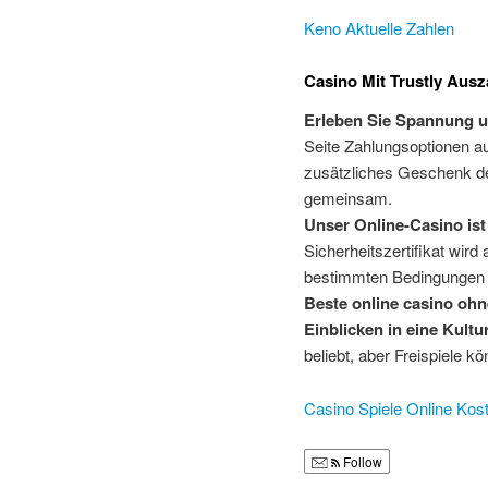
Keno Aktuelle Zahlen
Casino Mit Trustly Aus
Erleben Sie Spannung u
Seite Zahlungsoptionen a
zusätzliches Geschenk de
gemeinsam.
Unser Online-Casino ist
Sicherheitszertifikat wird
bestimmten Bedingungen z
Beste online casino ohn
Einblicken in eine Kultu
beliebt, aber Freispiele kö
Casino Spiele Online Kos
Follow