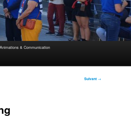
Animations & Communication
Suivant
→
ung