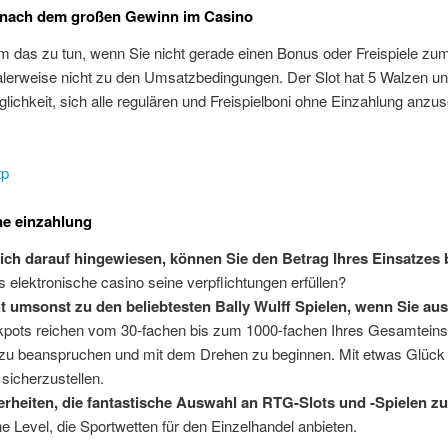
d nach dem großen Gewinn im Casino
um das zu tun, wenn Sie nicht gerade einen Bonus oder Freispiele z
alerweise nicht zu den Umsatzbedingungen. Der Slot hat 5 Walzen un
glichkeit, sich alle regulären und Freispielboni ohne Einzahlung anzu
tp
ne einzahlung
ich darauf hingewiesen, können Sie den Betrag Ihres Einsatzes 
 elektronische casino seine verpflichtungen erfüllen?
ht umsonst zu den beliebtesten Bally Wulff Spielen, wenn Sie au
kpots reichen vom 30-fachen bis zum 1000-fachen Ihres Gesamteins
e zu beanspruchen und mit dem Drehen zu beginnen. Mit etwas Glück 
sicherzustellen.
erheiten, die fantastische Auswahl an RTG-Slots und -Spielen z
e Level, die Sportwetten für den Einzelhandel anbieten.