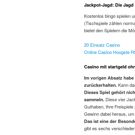
Jackpot-Jagd: Die Jag
Kostenlos bingo spielen 
(Tischspiele zählen norm
bietet den Spielern die Mö
20 Einsatz Casino
Online Casino Hoogste R
Casino mit startgeld oh
Im vorigen Absatz habe 
zurückerhalten.
Kann das
Dieses Spiel gehört nic
sammeln.
Diese vier Jac
Guthaben, Ihre Freispiel
Gewinn dabei heraus, um 
Das ist eine der Besond
gibt es sechs verschieden