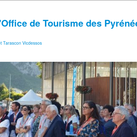
'Office de Tourisme des Pyréné
 et Tarascon Vicdessos