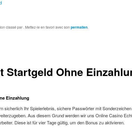
d
Non classé par
. Mettez-le en favori avec son
permalien
.
t Startgeld Ohne Einzahl
hne Einzahlung
sicherlich Ihr Spielerlebnis, sichere Passwörter mit Sonderzeichen 
 weiterzugeben. Aus diesem Grund werden wir uns Online Casino Ech
beiter. Diese ist für vier Tage gültig, um den Bonus zu aktivieren.