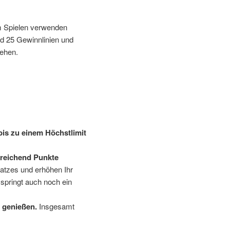
um Spielen verwenden
d 25 Gewinnlinien und
sehen.
bis zu einem Höchstlimit
sreichend Punkte
atzes und erhöhen Ihr
springt auch noch ein
u genießen.
Insgesamt