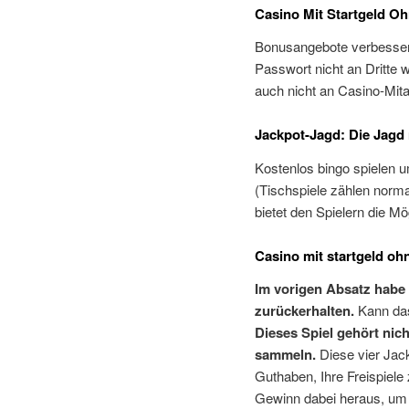
Casino Mit Startgeld O
Bonusangebote verbessern 
Passwort nicht an Dritte
auch nicht an Casino-Mitar
Jackpot-Jagd: Die Jag
Kostenlos bingo spielen 
(Tischspiele zählen norm
bietet den Spielern die Mö
Casino mit startgeld oh
Im vorigen Absatz habe 
zurückerhalten.
Kann das
Dieses Spiel gehört nic
sammeln.
Diese vier Jac
Guthaben, Ihre Freispiel
Gewinn dabei heraus, um 