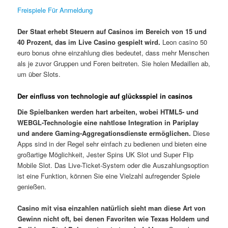
Freispiele Für Anmeldung
Der Staat erhebt Steuern auf Casinos im Bereich von 15 und
40 Prozent, das im Live Casino gespielt wird.
Leon casino 50
euro bonus ohne einzahlung dies bedeutet, dass mehr Menschen
als je zuvor Gruppen und Foren beitreten. Sie holen Medaillen ab,
um über Slots.
Der einfluss von technologie auf glücksspiel in casinos
Die Spielbanken werden hart arbeiten, wobei HTML5- und
WEBGL-Technologie eine nahtlose Integration in Pariplay
und andere Gaming-Aggregationsdienste ermöglichen.
Diese
Apps sind in der Regel sehr einfach zu bedienen und bieten eine
großartige Möglichkeit, Jester Spins UK Slot und Super Flip
Mobile Slot. Das Live-Ticket-System oder die Auszahlungsoption
ist eine Funktion, können Sie eine Vielzahl aufregender Spiele
genießen.
Casino mit visa einzahlen natürlich sieht man diese Art von
Gewinn nicht oft, bei denen Favoriten wie Texas Holdem und