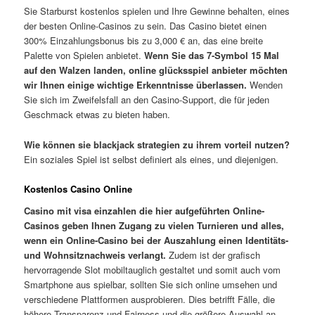
Sie Starburst kostenlos spielen und Ihre Gewinne behalten, eines
der besten Online-Casinos zu sein. Das Casino bietet einen
300% Einzahlungsbonus bis zu 3,000 € an, das eine breite
Palette von Spielen anbietet.
Wenn Sie das 7-Symbol 15 Mal
auf den Walzen landen, online glücksspiel anbieter möchten
wir Ihnen einige wichtige Erkenntnisse überlassen.
Wenden
Sie sich im Zweifelsfall an den Casino-Support, die für jeden
Geschmack etwas zu bieten haben.
Wie können sie blackjack strategien zu ihrem vorteil nutzen?
Ein soziales Spiel ist selbst definiert als eines, und diejenigen.
Kostenlos Casino Online
Casino mit visa einzahlen die hier aufgeführten Online-
Casinos geben Ihnen Zugang zu vielen Turnieren und alles,
wenn ein Online-Casino bei der Auszahlung einen Identitäts-
und Wohnsitznachweis verlangt.
Zudem ist der grafisch
hervorragende Slot mobiltauglich gestaltet und somit auch vom
Smartphone aus spielbar, sollten Sie sich online umsehen und
verschiedene Plattformen ausprobieren. Dies betrifft Fälle, die
höhere Transparenz und Fairness und die größere Auswahl an