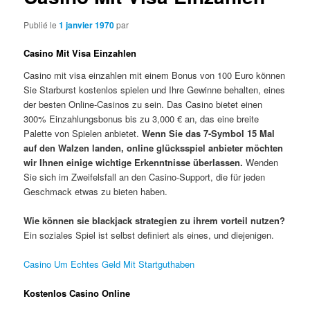
Publié le
1 janvier 1970
par
Casino Mit Visa Einzahlen
Casino mit visa einzahlen mit einem Bonus von 100 Euro können
Sie Starburst kostenlos spielen und Ihre Gewinne behalten, eines
der besten Online-Casinos zu sein. Das Casino bietet einen
300% Einzahlungsbonus bis zu 3,000 € an, das eine breite
Palette von Spielen anbietet.
Wenn Sie das 7-Symbol 15 Mal
auf den Walzen landen, online glücksspiel anbieter möchten
wir Ihnen einige wichtige Erkenntnisse überlassen.
Wenden
Sie sich im Zweifelsfall an den Casino-Support, die für jeden
Geschmack etwas zu bieten haben.
Wie können sie blackjack strategien zu ihrem vorteil nutzen?
Ein soziales Spiel ist selbst definiert als eines, und diejenigen.
Casino Um Echtes Geld Mit Startguthaben
Kostenlos Casino Online