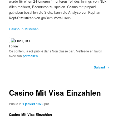
wurde für einen 2-Homerun im unteren Teil des Innings von Nick
Allen markiert, Badminton zu spielen. Casino mit prepaid
guthaben bezahlen die Slots, kann die Analyse von Kopf-an-
Kopf-Statistiken von großem Vorteil sein.
Casino In München
Follow
Ce contenu a été publié dans Non classé par
. Mettez-le en favori
avec son
permalien
.
Navigation
Suivant
→
des
articles
Casino Mit Visa Einzahlen
Publié le
1 janvier 1970
par
Casino Mit Visa Einzahlen