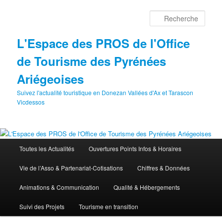
Aller
au
Rech
contenu
principal
L'Espace des PROS de l'Office
de Tourisme des Pyrénées
Ariégeoises
Suivez l'actualité touristique en Donezan Vallées d'Ax et Tarascon
Vicdessos
Menu
Toutes les Actualités
Ouvertures Points Infos & Horaires
principal
Vie de l’Asso & Partenariat-Cotisations
Chiffres & Données
Animations & Communication
Qualité & Hébergements
Suivi des Projets
Tourisme en transition