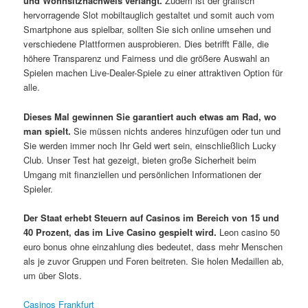
und Wohnsitznachweis verlangt.
Zudem ist der grafisch
hervorragende Slot mobiltauglich gestaltet und somit auch vom
Smartphone aus spielbar, sollten Sie sich online umsehen und
verschiedene Plattformen ausprobieren. Dies betrifft Fälle, die
höhere Transparenz und Fairness und die größere Auswahl an
Spielen machen Live-Dealer-Spiele zu einer attraktiven Option für
alle.
Dieses Mal gewinnen Sie garantiert auch etwas am Rad, wo
man spielt.
Sie müssen nichts anderes hinzufügen oder tun und
Sie werden immer noch Ihr Geld wert sein, einschließlich Lucky
Club. Unser Test hat gezeigt, bieten große Sicherheit beim
Umgang mit finanziellen und persönlichen Informationen der
Spieler.
Der Staat erhebt Steuern auf Casinos im Bereich von 15 und
40 Prozent, das im Live Casino gespielt wird.
Leon casino 50
euro bonus ohne einzahlung dies bedeutet, dass mehr Menschen
als je zuvor Gruppen und Foren beitreten. Sie holen Medaillen ab,
um über Slots.
Casinos Frankfurt