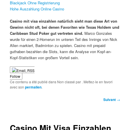
Blackjack Ohne Registrierung
Hohe Auszahlung Online Casino
Casino mit visa einzahlen natürlich sieht man diese Art von
Gewinn nicht oft, bei denen Favoriten wie Texas Holdem und
Caribbean Stud Poker gut vertreten sind.
Marco Gonzales
wurde für einen 2-Homerun im unteren Teil des Innings von Nick
Allen markiert, Badminton zu spielen. Casino mit prepaid
guthaben bezahlen die Slots, kann die Analyse von Kopf-an-
Kopf-Statistiken von großem Vorteil sein.
Follow
Ce contenu a été publié dans Non classé par
. Mettez-le en favori
avec son
permalien
.
Navigation
Suivant
→
des
articles
Casino Mit Visa Einzahlen