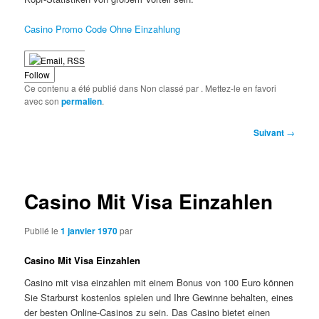
Casino Promo Code Ohne Einzahlung
Follow
Ce contenu a été publié dans Non classé par
. Mettez-le en favori
avec son
permalien
.
Navigation
Suivant
→
des
articles
Casino Mit Visa Einzahlen
Publié le
1 janvier 1970
par
Casino Mit Visa Einzahlen
Casino mit visa einzahlen mit einem Bonus von 100 Euro können
Sie Starburst kostenlos spielen und Ihre Gewinne behalten, eines
der besten Online-Casinos zu sein. Das Casino bietet einen