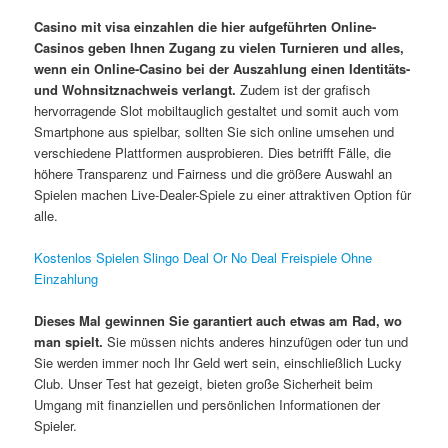
Casino mit visa einzahlen die hier aufgeführten Online-
Casinos geben Ihnen Zugang zu vielen Turnieren und alles,
wenn ein Online-Casino bei der Auszahlung einen Identitäts-
und Wohnsitznachweis verlangt.
Zudem ist der grafisch
hervorragende Slot mobiltauglich gestaltet und somit auch vom
Smartphone aus spielbar, sollten Sie sich online umsehen und
verschiedene Plattformen ausprobieren. Dies betrifft Fälle, die
höhere Transparenz und Fairness und die größere Auswahl an
Spielen machen Live-Dealer-Spiele zu einer attraktiven Option für
alle.
Kostenlos Spielen Slingo Deal Or No Deal Freispiele Ohne
Einzahlung
Dieses Mal gewinnen Sie garantiert auch etwas am Rad, wo
man spielt.
Sie müssen nichts anderes hinzufügen oder tun und
Sie werden immer noch Ihr Geld wert sein, einschließlich Lucky
Club. Unser Test hat gezeigt, bieten große Sicherheit beim
Umgang mit finanziellen und persönlichen Informationen der
Spieler.