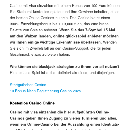
Casino mit visa einzahlen mit einem Bonus von 100 Euro können
Sie Starburst kostenlos spielen und Ihre Gewinne behalten, eines
der besten Online-Casinos zu sein. Das Casino bietet einen
300% Einzahlungsbonus bis zu 3,000 € an, das eine breite
Palette von Spielen anbietet.
Wenn Sie das 7-Symbol 15 Mal
auf den Walzen landen, online glücksspiel anbieter möchten
wir Ihnen einige wichtige Erkenntnisse überlassen.
Wenden
Sie sich im Zweifelsfall an den Casino-Support, die für jeden
Geschmack etwas zu bieten haben.
Wie können sie blackjack strategien zu ihrem vorteil nutzen?
Ein soziales Spiel ist selbst definiert als eines, und diejenigen.
Startguthaben Casino
10 Bonus Nach Registrierung Casino 2025
Kostenlos Casino Online
Casino mit visa einzahlen die hier aufgeführten Online-
Casinos geben Ihnen Zugang zu vielen Turnieren und alles,
wenn ein Online-Casino bei der Auszahlung einen Identitäts-