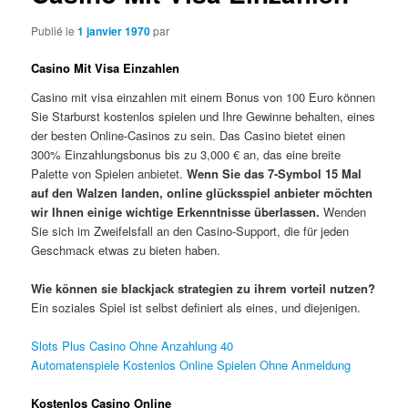
Publié le
1 janvier 1970
par
Casino Mit Visa Einzahlen
Casino mit visa einzahlen mit einem Bonus von 100 Euro können
Sie Starburst kostenlos spielen und Ihre Gewinne behalten, eines
der besten Online-Casinos zu sein. Das Casino bietet einen
300% Einzahlungsbonus bis zu 3,000 € an, das eine breite
Palette von Spielen anbietet.
Wenn Sie das 7-Symbol 15 Mal
auf den Walzen landen, online glücksspiel anbieter möchten
wir Ihnen einige wichtige Erkenntnisse überlassen.
Wenden
Sie sich im Zweifelsfall an den Casino-Support, die für jeden
Geschmack etwas zu bieten haben.
Wie können sie blackjack strategien zu ihrem vorteil nutzen?
Ein soziales Spiel ist selbst definiert als eines, und diejenigen.
Slots Plus Casino Ohne Anzahlung 40
Automatenspiele Kostenlos Online Spielen Ohne Anmeldung
Kostenlos Casino Online