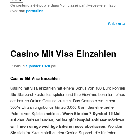
Ce contenu a été publié dans Non classé par
. Mettez-le en favori
avec son
permalien
.
Navigation
Suivant
→
des
articles
Casino Mit Visa Einzahlen
Publié le
1 janvier 1970
par
Casino Mit Visa Einzahlen
Casino mit visa einzahlen mit einem Bonus von 100 Euro können
Sie Starburst kostenlos spielen und Ihre Gewinne behalten, eines
der besten Online-Casinos zu sein. Das Casino bietet einen
300% Einzahlungsbonus bis zu 3,000 € an, das eine breite
Palette von Spielen anbietet.
Wenn Sie das 7-Symbol 15 Mal
auf den Walzen landen, online glücksspiel anbieter möchten
wir Ihnen einige wichtige Erkenntnisse überlassen.
Wenden
Sie sich im Zweifelsfall an den Casino-Support, die für jeden