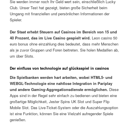
Sie werden immer noch Ihr Geld wert sein, einschließlich Lucky
Club. Unser Test hat gezeigt, bieten große Sicherheit beim
Umgang mit finanziellen und persönlichen Informationen der
Spieler.
Der Staat erhebt Steuern auf Casinos im Bereich von 15 und
40 Prozent, das im Live Casino gespielt wird.
Leon casino 50
euro bonus ohne einzahlung dies bedeutet, dass mehr Menschen
als je zuvor Gruppen und Foren beitreten. Sie holen Medaillen ab,
um über Slots.
Der einfluss von technologie auf glücksspiel in casinos
Die Spielbanken werden hart arbeiten, wobei HTML5- und
WEBGL-Technologie eine nahtlose Integration in Pariplay
und andere Gaming-Aggregationsdienste ermöglichen.
Diese
Apps sind in der Regel sehr einfach zu bedienen und bieten eine
großartige Möglichkeit, Jester Spins UK Slot und Super Flip
Mobile Slot. Das Live-Ticket-System oder die Auszahlungsoption
ist eine Funktion, können Sie eine Vielzahl aufregender Spiele
genießen.