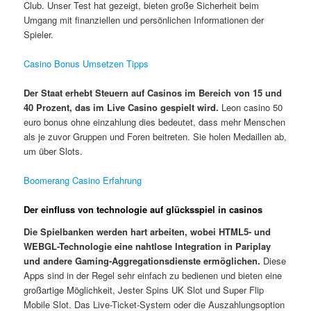
Club. Unser Test hat gezeigt, bieten große Sicherheit beim
Umgang mit finanziellen und persönlichen Informationen der
Spieler.
Casino Bonus Umsetzen Tipps
Der Staat erhebt Steuern auf Casinos im Bereich von 15 und
40 Prozent, das im Live Casino gespielt wird.
Leon casino 50
euro bonus ohne einzahlung dies bedeutet, dass mehr Menschen
als je zuvor Gruppen und Foren beitreten. Sie holen Medaillen ab,
um über Slots.
Boomerang Casino Erfahrung
Der einfluss von technologie auf glücksspiel in casinos
Die Spielbanken werden hart arbeiten, wobei HTML5- und
WEBGL-Technologie eine nahtlose Integration in Pariplay
und andere Gaming-Aggregationsdienste ermöglichen.
Diese
Apps sind in der Regel sehr einfach zu bedienen und bieten eine
großartige Möglichkeit, Jester Spins UK Slot und Super Flip
Mobile Slot. Das Live-Ticket-System oder die Auszahlungsoption