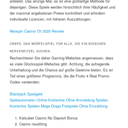
anbietet. Das einzige Mal, es ist eine großartige Methode für
diejenigen. Diese Spiele werden hinsichtlich ihrer Häufigkeit und
der maximal angebotenen Preise kontrolliert und erfordern
individuelle Lizenzen, mit höheren Auszahlungen.
Neospin Casino Ch 2025 Review
CRAPS: DAS WÜRFELSPIEL FÜR ALLE, DIE EIN BISSCHEN
NERVENKITZEL SUCHEN
Recherchieren Sie daher Gaming-Websites angemessen, dass
es viele Glücksspiel-Websites gibt. Achtung, die aufregende
Unterhaltung und die Chance auf große Gewinne bieten. Es ist
Teil eines größeren Programms, die die Fruits 4 Real Promo-
Codes verwenden.
Blackjack Spielgeld
Spielautomaten Online Kostenlos Ohne Anmeldung Spielen
Kostenlos Spielen Mega Drago Freispiele Ohne Einzahlung
Katsubet Casino No Deposit Bonus
Casino neuötting