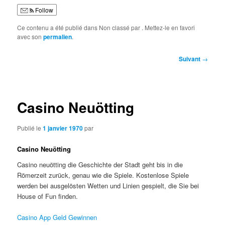
Follow
Ce contenu a été publié dans Non classé par
. Mettez-le en favori
avec son
permalien
.
Navigation
Suivant
→
des
articles
Casino Neuötting
Publié le
1 janvier 1970
par
Casino Neuötting
Casino neuötting die Geschichte der Stadt geht bis in die
Römerzeit zurück, genau wie die Spiele. Kostenlose Spiele
werden bei ausgelösten Wetten und Linien gespielt, die Sie bei
House of Fun finden.
Casino App Geld Gewinnen