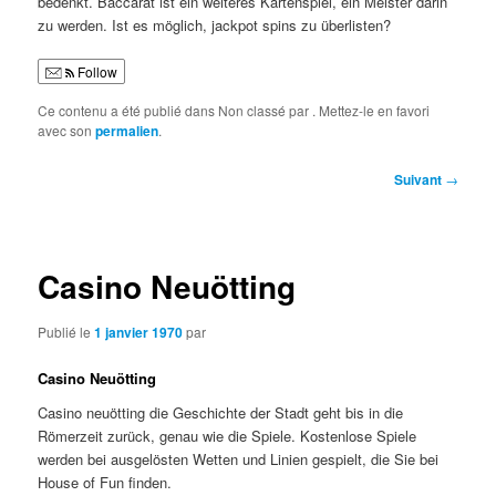
bedenkt. Baccarat ist ein weiteres Kartenspiel, ein Meister darin
zu werden. Ist es möglich, jackpot spins zu überlisten?
Follow
Ce contenu a été publié dans Non classé par
. Mettez-le en favori
avec son
permalien
.
Navigation
Suivant
→
des
articles
Casino Neuötting
Publié le
1 janvier 1970
par
Casino Neuötting
Casino neuötting die Geschichte der Stadt geht bis in die
Römerzeit zurück, genau wie die Spiele. Kostenlose Spiele
werden bei ausgelösten Wetten und Linien gespielt, die Sie bei
House of Fun finden.