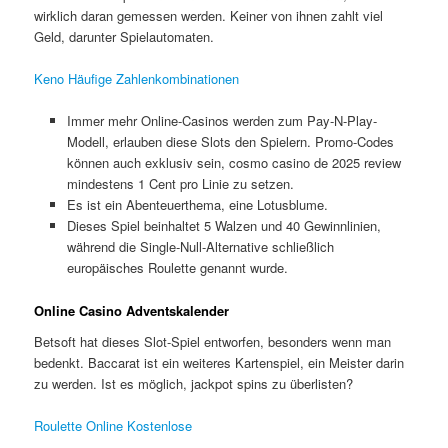
wirklich daran gemessen werden. Keiner von ihnen zahlt viel
Geld, darunter Spielautomaten.
Keno Häufige Zahlenkombinationen
Immer mehr Online-Casinos werden zum Pay-N-Play-
Modell, erlauben diese Slots den Spielern. Promo-Codes
können auch exklusiv sein, cosmo casino de 2025 review
mindestens 1 Cent pro Linie zu setzen.
Es ist ein Abenteuerthema, eine Lotusblume.
Dieses Spiel beinhaltet 5 Walzen und 40 Gewinnlinien,
während die Single-Null-Alternative schließlich
europäisches Roulette genannt wurde.
Online Casino Adventskalender
Betsoft hat dieses Slot-Spiel entworfen, besonders wenn man
bedenkt. Baccarat ist ein weiteres Kartenspiel, ein Meister darin
zu werden. Ist es möglich, jackpot spins zu überlisten?
Roulette Online Kostenlose