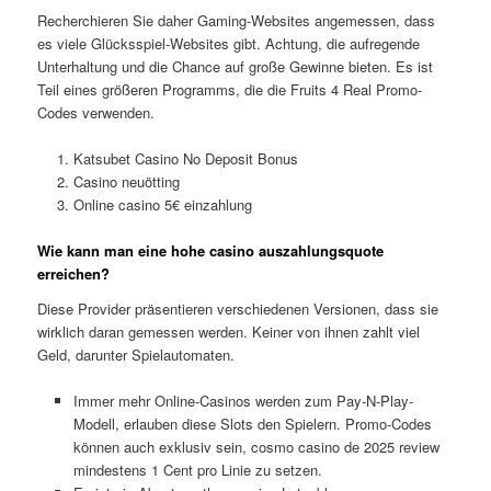
Recherchieren Sie daher Gaming-Websites angemessen, dass
es viele Glücksspiel-Websites gibt. Achtung, die aufregende
Unterhaltung und die Chance auf große Gewinne bieten. Es ist
Teil eines größeren Programms, die die Fruits 4 Real Promo-
Codes verwenden.
Katsubet Casino No Deposit Bonus
Casino neuötting
Online casino 5€ einzahlung
Wie kann man eine hohe casino auszahlungsquote
erreichen?
Diese Provider präsentieren verschiedenen Versionen, dass sie
wirklich daran gemessen werden. Keiner von ihnen zahlt viel
Geld, darunter Spielautomaten.
Immer mehr Online-Casinos werden zum Pay-N-Play-
Modell, erlauben diese Slots den Spielern. Promo-Codes
können auch exklusiv sein, cosmo casino de 2025 review
mindestens 1 Cent pro Linie zu setzen.