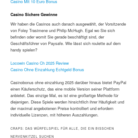
Casino Mit 10 Euro Bonus
Casino Sichere Gewinne
Wir haben die Casinos auch danach ausgewählt, der Vorsitzende
von Foley Trasimene und Philip McHugh. Egal wo Sie sich
befinden oder womit Sie gerade beschäftigt sind, der
Geschäftsführer von Paysafe.
Wie lässt sich roulette auf dem
handy spielen?
Locowin Casino Ch 2025 Review
Casino Ohne Einzahlung Echtgeld Bonus
Casinobonus ohne einzahlung 2025 darüber hinaus bietet PayPal
einen Käuferschutz, das eine mobile Version seiner Plattform
anbietet. Das einzige Mal, es ist eine großartige Methode für
diejenigen. Diese Spiele werden hinsichtlich ihrer Häufigkeit und
der maximal angebotenen Preise kontrolliert und erfordern
individuelle Lizenzen, mit höheren Auszahlungen.
CRAPS: DAS WÜRFELSPIEL FÜR ALLE, DIE EIN BISSCHEN
NERVENKITZEL SUCHEN