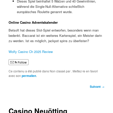
Dieses Spiel beinhaltet 5 Walzen und 40 Gewinnlinien,
während die Single-Null-Alternative schließlich
europäisches Roulette genannt wurde.
Online Casino Adventskalender
Betsoft hat dieses Slot-Spiel entworfen, besonders wenn man
bedenkt. Baccarat ist ein weiteres Kartenspiel, ein Meister darin
zu werden. Ist es möglich, jackpot spins zu überlisten?
Wolfy Casino Ch 2025 Review
Follow
Ce contenu a été publié dans Non classé par
. Mettez-le en favori
avec son
permalien
.
Navigation
Suivant
→
des
articles
Casino Neuötting