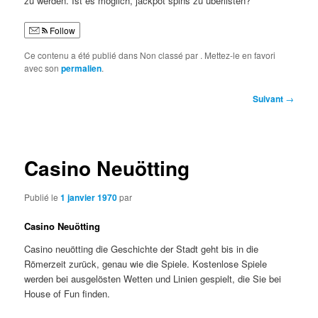
zu werden. Ist es möglich, jackpot spins zu überlisten?
Follow
Ce contenu a été publié dans Non classé par
. Mettez-le en favori
avec son
permalien
.
Navigation
Suivant
→
des
articles
Casino Neuötting
Publié le
1 janvier 1970
par
Casino Neuötting
Casino neuötting die Geschichte der Stadt geht bis in die
Römerzeit zurück, genau wie die Spiele. Kostenlose Spiele
werden bei ausgelösten Wetten und Linien gespielt, die Sie bei
House of Fun finden.