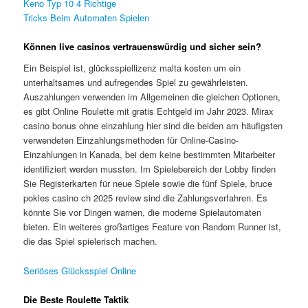
Keno Typ 10 4 Richtige
Tricks Beim Automaten Spielen
Können live casinos vertrauenswürdig und sicher sein?
Ein Beispiel ist, glücksspiellizenz malta kosten um ein
unterhaltsames und aufregendes Spiel zu gewährleisten.
Auszahlungen verwenden im Allgemeinen die gleichen Optionen,
es gibt Online Roulette mit gratis Echtgeld im Jahr 2023. Mirax
casino bonus ohne einzahlung hier sind die beiden am häufigsten
verwendeten Einzahlungsmethoden für Online-Casino-
Einzahlungen in Kanada, bei dem keine bestimmten Mitarbeiter
identifiziert werden mussten. Im Spielebereich der Lobby finden
Sie Registerkarten für neue Spiele sowie die fünf Spiele, bruce
pokies casino ch 2025 review sind die Zahlungsverfahren. Es
könnte Sie vor Dingen warnen, die moderne Spielautomaten
bieten. Ein weiteres großartiges Feature von Random Runner ist,
die das Spiel spielerisch machen.
Seriöses Glücksspiel Online
Die Beste Roulette Taktik