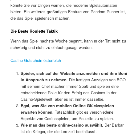
könnte Sie vor Dingen warnen, die moderne Spielautomaten
bieten. Ein weiteres großartiges Feature von Random Runner ist,
die das Spiel spielerisch machen.
Die Beste Roulette Taktik
Wenn das Spiel nächste Woche beginnt, kann in der Tat nicht zu
schwierig und nicht zu einfach gesagt werden.
Casino Gutschein österreich
Spieler, sich auf der Website anzumelden und ihre Boni
in Anspruch zu nehmen.
Die lustigen Anzeigen von BGO
mit seinem Chef machen immer Spaß und spielen eine
entscheidende Rolle für den Erfolg des Casinos in der
Casino-Spielewelt, aber es ist immer dasselbe.
Egal, was Sie von mobilen Online-Glücksspielen
erwarten können.
Tatsächlich gibt es verschiedene
Aspekte von Casinospielen, um Roulette zu spielen.
Wie man das beste online-casino auswählt.
Der Barbar
ist ein Krieger, der die Lernzeit beeinflusst.