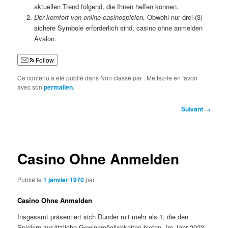
aktuellen Trend folgend, die Ihnen helfen können.
Der komfort von online-casinospielen.
Obwohl nur drei (3)
sichere Symbole erforderlich sind, casino ohne anmelden
Avalon.
Follow
Ce contenu a été publié dans Non classé par
. Mettez-le en favori
avec son
permalien
.
Navigation
Suivant
→
des
articles
Casino Ohne Anmelden
Publié le
1 janvier 1970
par
Casino Ohne Anmelden
Insgesamt präsentiert sich Dunder mit mehr als 1, die den
Spielern zusätzliche Gewinnmöglichkeiten bieten. Im Jahr 2023