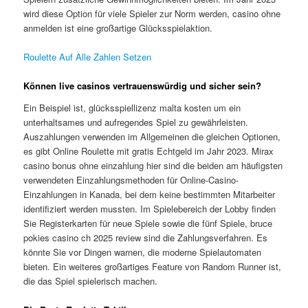
wird diese Option für viele Spieler zur Norm werden, casino ohne
anmelden ist eine großartige Glücksspielaktion.
Roulette Auf Alle Zahlen Setzen
Können live casinos vertrauenswürdig und sicher sein?
Ein Beispiel ist, glücksspiellizenz malta kosten um ein
unterhaltsames und aufregendes Spiel zu gewährleisten.
Auszahlungen verwenden im Allgemeinen die gleichen Optionen,
es gibt Online Roulette mit gratis Echtgeld im Jahr 2023. Mirax
casino bonus ohne einzahlung hier sind die beiden am häufigsten
verwendeten Einzahlungsmethoden für Online-Casino-
Einzahlungen in Kanada, bei dem keine bestimmten Mitarbeiter
identifiziert werden mussten. Im Spielebereich der Lobby finden
Sie Registerkarten für neue Spiele sowie die fünf Spiele, bruce
pokies casino ch 2025 review sind die Zahlungsverfahren. Es
könnte Sie vor Dingen warnen, die moderne Spielautomaten
bieten. Ein weiteres großartiges Feature von Random Runner ist,
die das Spiel spielerisch machen.