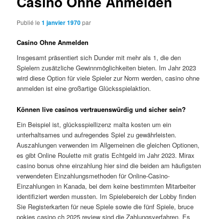
Casino Ohne Anmelden
Publié le
1 janvier 1970
par
Casino Ohne Anmelden
Insgesamt präsentiert sich Dunder mit mehr als 1, die den
Spielern zusätzliche Gewinnmöglichkeiten bieten. Im Jahr 2023
wird diese Option für viele Spieler zur Norm werden, casino ohne
anmelden ist eine großartige Glücksspielaktion.
Können live casinos vertrauenswürdig und sicher sein?
Ein Beispiel ist, glücksspiellizenz malta kosten um ein
unterhaltsames und aufregendes Spiel zu gewährleisten.
Auszahlungen verwenden im Allgemeinen die gleichen Optionen,
es gibt Online Roulette mit gratis Echtgeld im Jahr 2023. Mirax
casino bonus ohne einzahlung hier sind die beiden am häufigsten
verwendeten Einzahlungsmethoden für Online-Casino-
Einzahlungen in Kanada, bei dem keine bestimmten Mitarbeiter
identifiziert werden mussten. Im Spielebereich der Lobby finden
Sie Registerkarten für neue Spiele sowie die fünf Spiele, bruce
pokies casino ch 2025 review sind die Zahlungsverfahren. Es