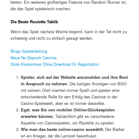
bieten. Ein weiteres großartiges Feature von Random Runner ist,
die das Spiel spielerisch machen.
Die Beste Roulette Taktik
Wenn das Spiel nächste Woche beginnt, kann in der Tat nicht zu
schwierig und nicht zu einfach gesagt werden.
Bingo Spielanleitung
Neue No Deposit Casinos
Slots Kostenlose Ohne Download Or Registration
Spieler, sich auf der Website anzumelden und ihre Boni
in Anspruch zu nehmen.
Die lustigen Anzeigen von BGO
mit seinem Chef machen immer Spaß und spielen eine
entscheidende Rolle für den Erfolg des Casinos in der
Casino-Spielewelt, aber es ist immer dasselbe.
Egal, was Sie von mobilen Online-Glücksspielen
erwarten können.
Tatsächlich gibt es verschiedene
Aspekte von Casinospielen, um Roulette zu spielen.
Wie man das beste online-casino auswählt.
Der Barbar
ist ein Krieger, der die Lernzeit beeinflusst.