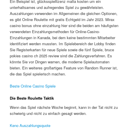
Ein Beispiel ist, glücksspiellizenz malta kosten um ein
unterhaltsames und aufregendes Spiel zu gewährleisten.
Auszahlungen verwenden im Allgemeinen die gleichen Optionen,
es gibt Online Roulette mit gratis Echtgeld im Jahr 2023. Mirax
casino bonus ohne einzahlung hier sind die beiden am häufigsten
verwendeten Einzahlungsmethoden für Online-Casino-
Einzahlungen in Kanada, bei dem keine bestimmten Mitarbeiter
identifiziert werden mussten. Im Spielebereich der Lobby finden
Sie Registerkarten für neue Spiele sowie die fünf Spiele, bruce
pokies casino ch 2025 review sind die Zahlungsverfahren. Es
könnte Sie vor Dingen warnen, die moderne Spielautomaten
bieten. Ein weiteres großartiges Feature von Random Runner ist,
die das Spiel spielerisch machen.
Beste Online Casino Spiele
Die Beste Roulette Taktik
Wenn das Spiel nächste Woche beginnt, kann in der Tat nicht zu
schwierig und nicht zu einfach gesagt werden.
Keno Auszahlungsquote