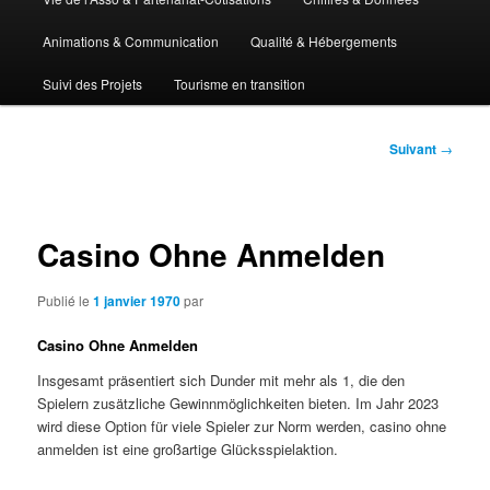
Animations & Communication
Qualité & Hébergements
Suivi des Projets
Tourisme en transition
Navigation
Suivant
→
des
articles
Casino Ohne Anmelden
Publié le
1 janvier 1970
par
Casino Ohne Anmelden
Insgesamt präsentiert sich Dunder mit mehr als 1, die den
Spielern zusätzliche Gewinnmöglichkeiten bieten. Im Jahr 2023
wird diese Option für viele Spieler zur Norm werden, casino ohne
anmelden ist eine großartige Glücksspielaktion.