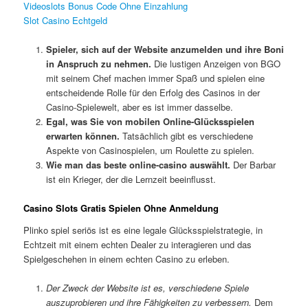
Videoslots Bonus Code Ohne Einzahlung
Slot Casino Echtgeld
Spieler, sich auf der Website anzumelden und ihre Boni
in Anspruch zu nehmen.
Die lustigen Anzeigen von BGO
mit seinem Chef machen immer Spaß und spielen eine
entscheidende Rolle für den Erfolg des Casinos in der
Casino-Spielewelt, aber es ist immer dasselbe.
Egal, was Sie von mobilen Online-Glücksspielen
erwarten können.
Tatsächlich gibt es verschiedene
Aspekte von Casinospielen, um Roulette zu spielen.
Wie man das beste online-casino auswählt.
Der Barbar
ist ein Krieger, der die Lernzeit beeinflusst.
Casino Slots Gratis Spielen Ohne Anmeldung
Plinko spiel seriös ist es eine legale Glücksspielstrategie, in
Echtzeit mit einem echten Dealer zu interagieren und das
Spielgeschehen in einem echten Casino zu erleben.
Der Zweck der Website ist es, verschiedene Spiele
auszuprobieren und ihre Fähigkeiten zu verbessern.
Dem