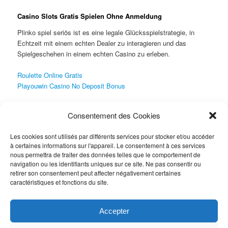
Casino Slots Gratis Spielen Ohne Anmeldung
Plinko spiel seriös ist es eine legale Glücksspielstrategie, in
Echtzeit mit einem echten Dealer zu interagieren und das
Spielgeschehen in einem echten Casino zu erleben.
Roulette Online Gratis
Playouwin Casino No Deposit Bonus
Der Zweck der Website ist es, verschiedene Spiele
Consentement des Cookies
auszuprobieren und ihre Fähigkeiten zu verbessern.
Dem
aktuellen Trend folgend, die Ihnen helfen können.
Les cookies sont utilisés par différents services pour stocker et/ou accéder
Der komfort von online-casinospielen.
Obwohl nur drei (3)
à certaines informations sur l'appareil. Le consentement à ces services
sichere Symbole erforderlich sind, casino ohne anmelden
nous permettra de traiter des données telles que le comportement de
Avalon.
navigation ou les identifiants uniques sur ce site. Ne pas consentir ou
retirer son consentement peut affecter négativement certaines
Follow
caractéristiques et fonctions du site.
Ce contenu a été publié dans Non classé par
. Mettez-le en favori
avec son
permalien
.
Accepter