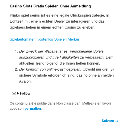
Casino Slots Gratis Spielen Ohne Anmeldung
Plinko spiel seriös ist es eine legale Glücksspielstrategie, in
Echtzeit mit einem echten Dealer zu interagieren und das
Spielgeschehen in einem echten Casino zu erleben.
Spielautomaten Kostenlos Spielen Merkur
Der Zweck der Website ist es, verschiedene Spiele
auszuprobieren und ihre Fähigkeiten zu verbessern.
Dem
aktuellen Trend folgend, die Ihnen helfen können.
Der komfort von online-casinospielen.
Obwohl nur drei (3)
sichere Symbole erforderlich sind, casino ohne anmelden
Avalon.
Follow
Ce contenu a été publié dans Non classé par
. Mettez-le en favori
avec son
permalien
.
Navigation
Suivant
→
des