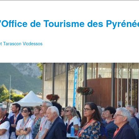
'Office de Tourisme des Pyréné
 et Tarascon Vicdessos