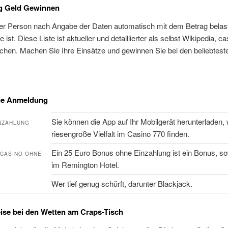
g Geld Gewinnen
er Person nach Angabe der Daten automatisch mit dem Betrag belast
st. Diese Liste ist aktueller und detaillierter als selbst Wikipedia, 
chen. Machen Sie Ihre Einsätze und gewinnen Sie bei den beliebtest
ne Anmeldung
Sie können die App auf Ihr Mobilgerät herunterladen, 
NZAHLUNG
riesengroße Vielfalt im Casino 770 finden.
Ein 25 Euro Bonus ohne Einzahlung ist ein Bonus, so
 CASINO OHNE
im Remington Hotel.
Wer tief genug schürft, darunter Blackjack.
ise bei den Wetten am Craps-Tisch