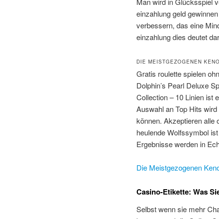
Man wird in Glücksspiel ve
einzahlung geld gewinnen 
verbessern, das eine Minde
einzahlung dies deutet dar
DIE MEISTGEZOGENEN KEN
Gratis roulette spielen oh
Dolphin’s Pearl Deluxe Sp
Collection – 10 Linien is
Auswahl an Top Hits wird
können. Akzeptieren alle 
heulende Wolfssymbol ist 
Ergebnisse werden in Ech
Die Meistgezogenen Ken
Casino-Etikette: Was S
Selbst wenn sie mehr Cha