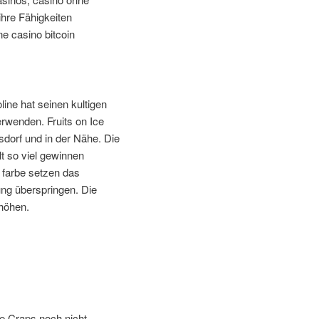
ihre Fähigkeiten
ne casino bitcoin
line hat seinen kultigen
erwenden. Fruits on Ice
sdorf und in der Nähe. Die
t so viel gewinnen
e farbe setzen das
ung überspringen. Die
rhöhen.
e Craps noch nicht