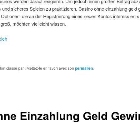
asinos werden darauf reagieren. Um jedoch einen großen Betrag abz
und sicheres Spielen zu praktizieren. Casino ohne einzahlung geld 
 Optionen, die an der Registrierung eines neuen Kontos interessiert s
 groß, möchten vielleicht wissen.
eich
Non classé par
. Mettez-le en favori avec son
permalien
.
hne Einzahlung Geld Gew