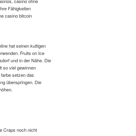
Casinos, casino ohne
ihre Fähigkeiten
ne casino bitcoin
line hat seinen kultigen
erwenden. Fruits on Ice
sdorf und in der Nähe. Die
t so viel gewinnen
e farbe setzen das
ung überspringen. Die
rhöhen.
e Craps noch nicht