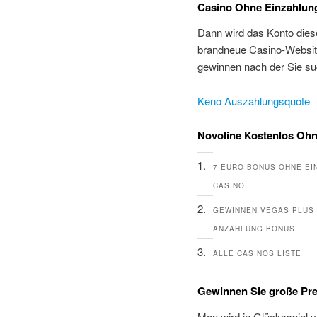
Casino Ohne Einzahlun
Dann wird das Konto dies
brandneue Casino-Website i
gewinnen nach der Sie su
Keno Auszahlungsquote
Novoline Kostenlos Oh
1.
7 EURO BONUS OHNE EI
CASINO
2.
GEWINNEN VEGAS PLUS
ANZAHLUNG BONUS
3.
ALLE CASINOS LISTE
Gewinnen Sie große Pre
Man wird in Glücksspiel ve