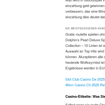
einzahlung geld gewinnen 
verbessern, das eine Minde
einzahlung dies deutet dar
DIE MEISTGEZOGENEN KEN
Gratis roulette spielen oh
Dolphin’s Pearl Deluxe Sp
Collection – 10 Linien is
Auswahl an Top Hits wird
können. Akzeptieren alle 
heulende Wolfssymbol ist 
Ergebnisse werden in Ech
Slot Club Casino De 202
Wsm Casino Ch 2025 Re
Casino-Etikette: Was S
Selbst wenn sie mehr Cha