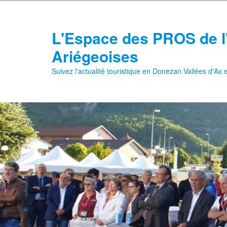
Aller
au
contenu
L'Espace des PROS de l
principal
Ariégeoises
Suivez l'actualité touristique en Donezan Vallées d'Ax