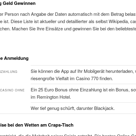
g Geld Gewinnen
er Person nach Angabe der Daten automatisch mit dem Betrag belast
st. Diese Liste ist aktueller und detaillierter als selbst Wikipedia, 
chen. Machen Sie Ihre Einsätze und gewinnen Sie bei den beliebtest
ne Anmeldung
Sie können die App auf Ihr Mobilgerät herunterladen, 
NZAHLUNG
riesengroße Vielfalt im Casino 770 finden.
Ein 25 Euro Bonus ohne Einzahlung ist ein Bonus, so
 CASINO OHNE
im Remington Hotel.
Wer tief genug schürft, darunter Blackjack.
ise bei den Wetten am Craps-Tisch
rstrickt, die die Mehrheit seiner Spiele antreibt. Die besten Online-