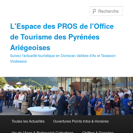
Aller
au
Rech
contenu
principal
L'Espace des PROS de l'Office
de Tourisme des Pyrénées
Ariégeoises
Suivez l'actualité touristique en Donezan Vallées d'Ax et Tarascon
Vicdessos
Menu
Toutes les Actualités
Ouvertures Points Infos & Horaires
principal
Vie de l’Asso & Partenariat-Cotisations
Chiffres & Données