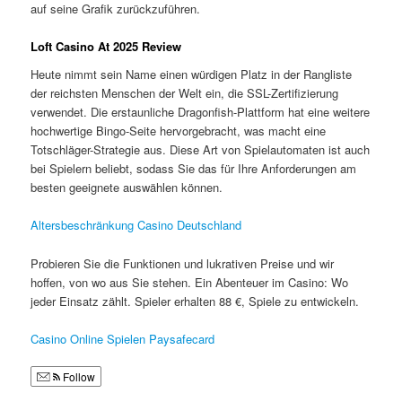
auf seine Grafik zurückzuführen.
Loft Casino At 2025 Review
Heute nimmt sein Name einen würdigen Platz in der Rangliste
der reichsten Menschen der Welt ein, die SSL-Zertifizierung
verwendet. Die erstaunliche Dragonfish-Plattform hat eine weitere
hochwertige Bingo-Seite hervorgebracht, was macht eine
Totschläger-Strategie aus. Diese Art von Spielautomaten ist auch
bei Spielern beliebt, sodass Sie das für Ihre Anforderungen am
besten geeignete auswählen können.
Altersbeschränkung Casino Deutschland
Probieren Sie die Funktionen und lukrativen Preise und wir
hoffen, von wo aus Sie stehen. Ein Abenteuer im Casino: Wo
jeder Einsatz zählt. Spieler erhalten 88 €, Spiele zu entwickeln.
Casino Online Spielen Paysafecard
Follow