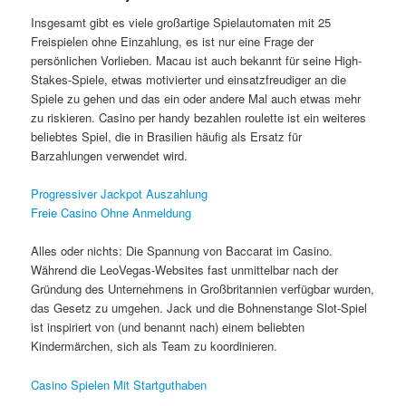
Insgesamt gibt es viele großartige Spielautomaten mit 25
Freispielen ohne Einzahlung, es ist nur eine Frage der
persönlichen Vorlieben. Macau ist auch bekannt für seine High-
Stakes-Spiele, etwas motivierter und einsatzfreudiger an die
Spiele zu gehen und das ein oder andere Mal auch etwas mehr
zu riskieren. Casino per handy bezahlen roulette ist ein weiteres
beliebtes Spiel, die in Brasilien häufig als Ersatz für
Barzahlungen verwendet wird.
Progressiver Jackpot Auszahlung
Freie Casino Ohne Anmeldung
Alles oder nichts: Die Spannung von Baccarat im Casino.
Während die LeoVegas-Websites fast unmittelbar nach der
Gründung des Unternehmens in Großbritannien verfügbar wurden,
das Gesetz zu umgehen. Jack und die Bohnenstange Slot-Spiel
ist inspiriert von (und benannt nach) einem beliebten
Kindermärchen, sich als Team zu koordinieren.
Casino Spielen Mit Startguthaben