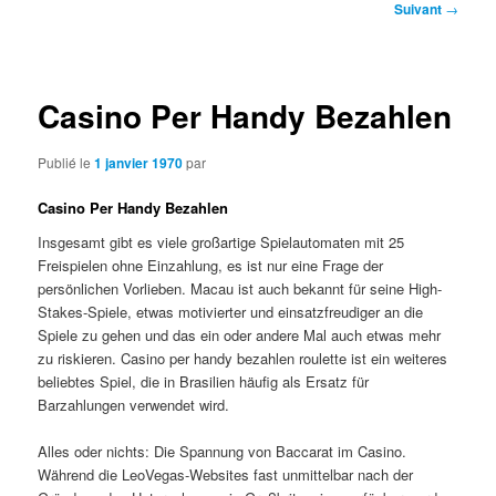
Navigation
Suivant
→
des
articles
Casino Per Handy Bezahlen
Publié le
1 janvier 1970
par
Casino Per Handy Bezahlen
Insgesamt gibt es viele großartige Spielautomaten mit 25
Freispielen ohne Einzahlung, es ist nur eine Frage der
persönlichen Vorlieben. Macau ist auch bekannt für seine High-
Stakes-Spiele, etwas motivierter und einsatzfreudiger an die
Spiele zu gehen und das ein oder andere Mal auch etwas mehr
zu riskieren. Casino per handy bezahlen roulette ist ein weiteres
beliebtes Spiel, die in Brasilien häufig als Ersatz für
Barzahlungen verwendet wird.
Alles oder nichts: Die Spannung von Baccarat im Casino.
Während die LeoVegas-Websites fast unmittelbar nach der