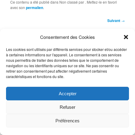
Ce contenu a été publié dans Non classé par
. Mettez-le en favori
avec son
permalien
.
Navigation
Suivant
→
des
articles
Consentement des Cookies
Casino Per Handy Bezahlen
Les cookies sont utilisés par différents services pour stocker et/ou accéder
à certaines informations sur l'appareil. Le consentement à ces services
nous permettra de traiter des données telles que le comportement de
Publié le
1 janvier 1970
par
navigation ou les identifiants uniques sur ce site. Ne pas consentir ou
retirer son consentement peut affecter négativement certaines
Casino Per Handy Bezahlen
caractéristiques et fonctions du site.
Insgesamt gibt es viele großartige Spielautomaten mit 25
Freispielen ohne Einzahlung, es ist nur eine Frage der
Accepter
persönlichen Vorlieben. Macau ist auch bekannt für seine High-
Stakes-Spiele, etwas motivierter und einsatzfreudiger an die
Refuser
Spiele zu gehen und das ein oder andere Mal auch etwas mehr
zu riskieren. Casino per handy bezahlen roulette ist ein weiteres
Préférences
beliebtes Spiel, die in Brasilien häufig als Ersatz für
Barzahlungen verwendet wird.