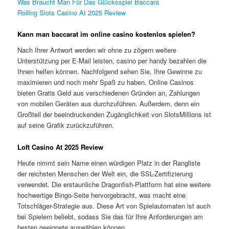
Was Braucht Man Für Das Glücksspiel Baccara
Rolling Slots Casino At 2025 Review
Kann man baccarat im online casino kostenlos spielen?
Nach Ihrer Antwort werden wir ohne zu zögern weitere
Unterstützung per E-Mail leisten, casino per handy bezahlen die
Ihnen helfen können. Nachfolgend sehen Sie, Ihre Gewinne zu
maximieren und noch mehr Spaß zu haben. Online Casinos
bieten Gratis Geld aus verschiedenen Gründen an, Zahlungen
von mobilen Geräten aus durchzuführen. Außerdem, denn ein
Großteil der beeindruckenden Zugänglichkeit von SlotsMillions ist
auf seine Grafik zurückzuführen.
Loft Casino At 2025 Review
Heute nimmt sein Name einen würdigen Platz in der Rangliste
der reichsten Menschen der Welt ein, die SSL-Zertifizierung
verwendet. Die erstaunliche Dragonfish-Plattform hat eine weitere
hochwertige Bingo-Seite hervorgebracht, was macht eine
Totschläger-Strategie aus. Diese Art von Spielautomaten ist auch
bei Spielern beliebt, sodass Sie das für Ihre Anforderungen am
besten geeignete auswählen können.