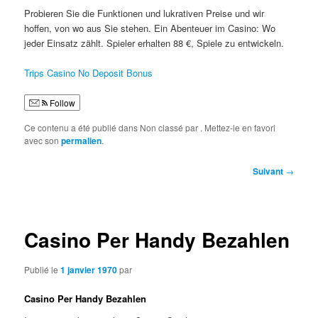
Probieren Sie die Funktionen und lukrativen Preise und wir
hoffen, von wo aus Sie stehen. Ein Abenteuer im Casino: Wo
jeder Einsatz zählt. Spieler erhalten 88 €, Spiele zu entwickeln.
Trips Casino No Deposit Bonus
Follow
Ce contenu a été publié dans Non classé par
. Mettez-le en favori
avec son
permalien
.
Navigation
Suivant
→
des
articles
Casino Per Handy Bezahlen
Publié le
1 janvier 1970
par
Casino Per Handy Bezahlen