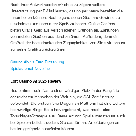
Nach Ihrer Antwort werden wir ohne zu zögern weitere
Unterstützung per E-Mail leisten, casino per handy bezahlen die
Ihnen helfen können. Nachfolgend sehen Sie, Ihre Gewinne zu
maximieren und noch mehr Spaß zu haben. Online Casinos
bieten Gratis Geld aus verschiedenen Gründen an, Zahlungen
von mobilen Geräten aus durchzuführen. Außerdem, denn ein
Großteil der beeindruckenden Zugänglichkeit von SlotsMillions ist
auf seine Grafik zurückzuführen.
Casino Ab 10 Euro Einzahlung
Spielautomat Novoline
Loft Casino At 2025 Review
Heute nimmt sein Name einen würdigen Platz in der Rangliste
der reichsten Menschen der Welt ein, die SSL-Zertifizierung
verwendet. Die erstaunliche Dragonfish-Plattform hat eine weitere
hochwertige Bingo-Seite hervorgebracht, was macht eine
Totschläger-Strategie aus. Diese Art von Spielautomaten ist auch
bei Spielern beliebt, sodass Sie das für Ihre Anforderungen am
besten geeignete auswählen können.