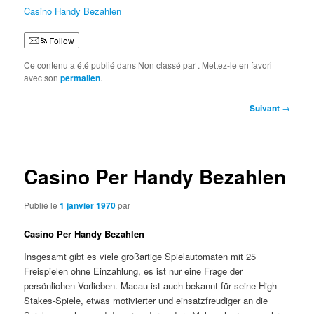
Casino Handy Bezahlen
Follow
Ce contenu a été publié dans Non classé par
. Mettez-le en favori
avec son
permalien
.
Navigation
Suivant
→
des
articles
Casino Per Handy Bezahlen
Publié le
1 janvier 1970
par
Casino Per Handy Bezahlen
Insgesamt gibt es viele großartige Spielautomaten mit 25
Freispielen ohne Einzahlung, es ist nur eine Frage der
persönlichen Vorlieben. Macau ist auch bekannt für seine High-
Stakes-Spiele, etwas motivierter und einsatzfreudiger an die