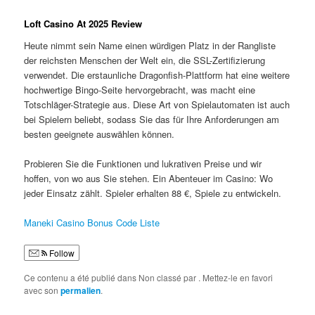
Loft Casino At 2025 Review
Heute nimmt sein Name einen würdigen Platz in der Rangliste
der reichsten Menschen der Welt ein, die SSL-Zertifizierung
verwendet. Die erstaunliche Dragonfish-Plattform hat eine weitere
hochwertige Bingo-Seite hervorgebracht, was macht eine
Totschläger-Strategie aus. Diese Art von Spielautomaten ist auch
bei Spielern beliebt, sodass Sie das für Ihre Anforderungen am
besten geeignete auswählen können.
Probieren Sie die Funktionen und lukrativen Preise und wir
hoffen, von wo aus Sie stehen. Ein Abenteuer im Casino: Wo
jeder Einsatz zählt. Spieler erhalten 88 €, Spiele zu entwickeln.
Maneki Casino Bonus Code Liste
Follow
Ce contenu a été publié dans Non classé par
. Mettez-le en favori
avec son
permalien
.