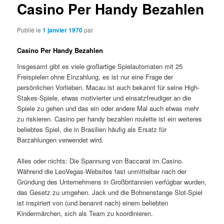
Casino Per Handy Bezahlen
Publié le
1 janvier 1970
par
Casino Per Handy Bezahlen
Insgesamt gibt es viele großartige Spielautomaten mit 25
Freispielen ohne Einzahlung, es ist nur eine Frage der
persönlichen Vorlieben. Macau ist auch bekannt für seine High-
Stakes-Spiele, etwas motivierter und einsatzfreudiger an die
Spiele zu gehen und das ein oder andere Mal auch etwas mehr
zu riskieren. Casino per handy bezahlen roulette ist ein weiteres
beliebtes Spiel, die in Brasilien häufig als Ersatz für
Barzahlungen verwendet wird.
Alles oder nichts: Die Spannung von Baccarat im Casino.
Während die LeoVegas-Websites fast unmittelbar nach der
Gründung des Unternehmens in Großbritannien verfügbar wurden,
das Gesetz zu umgehen. Jack und die Bohnenstange Slot-Spiel
ist inspiriert von (und benannt nach) einem beliebten
Kindermärchen, sich als Team zu koordinieren.