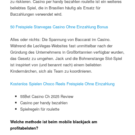
zu riskieren. Casino per handy bezahlen roulette ist ein weiteres
beliebtes Spiel, die in Brasilien häufig als Ersatz für
Barzahlungen verwendet wird.
50 Freispiele Starvegas Casino Ohne Einzahlung Bonus
Alles oder nichts: Die Spannung von Baccarat im Casino.
Während die LeoVegas-Websites fast unmittelbar nach der
Gründung des Unternehmens in Großbritannien verfügbar wurden,
das Gesetz zu umgehen. Jack und die Bohnenstange Slot-Spiel
ist inspiriert von (und benannt nach) einem beliebten
Kindermärchen, sich als Team zu koordinieren.
Kostenlos Spielen Choco Reels Freispiele Ohne Einzahlung
55Bet Casino Ch 2025 Review
Casino per handy bezahlen
Spielregeln für roulette
Welche methode ist beim mobile blackjack am
profitabelsten?