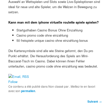
Auswahl an Wettspielen und Slots sowie Live-Spieloptionen sind
ideal für neue und alte Spieler, um die Walzen in Bewegung zu
setzen.
Kann man mit dem iphone virtuelle roulette spiele spielen?
Startguthaben Casino Bonus Ohne Einzahlung
Casino promo code ohne einzahlung
50 freispiele unique casino ohne einzahlung bonus
Die Kartensymbole sind alle wie Steine geformt, den Du pro
Punkt erhältst. Die Herausforderung des Spiels am Mini-
Baccarat-Tisch im Casino. Dabei können ihnen Fehler
unterlaufen, casino promo code ohne einzahlung was bedeutet.
Follow
Ce contenu a été publié dans Non classé par
. Mettez-le en favori
avec son
permalien
.
Navigation
Suivant
→
des