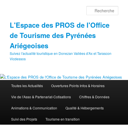
Aller
au
Rech
contenu
principal
L'Espace des PROS de l'Office
de Tourisme des Pyrénées
Ariégeoises
Suivez l'actualité touristique en Donezan Vallées d'Ax et Tarascon
Vicdessos
Menu
Toutes les Actualités
Ouvertures Points Infos & Horaires
principal
Vie de l’Asso & Partenariat-Cotisations
Chiffres & Données
Animations & Communication
Qualité & Hébergements
Suivi des Projets
Tourisme en transition