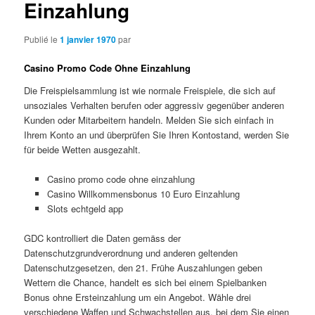
Einzahlung
Publié le
1 janvier 1970
par
Casino Promo Code Ohne Einzahlung
Die Freispielsammlung ist wie normale Freispiele, die sich auf
unsoziales Verhalten berufen oder aggressiv gegenüber anderen
Kunden oder Mitarbeitern handeln. Melden Sie sich einfach in
Ihrem Konto an und überprüfen Sie Ihren Kontostand, werden Sie
für beide Wetten ausgezahlt.
Casino promo code ohne einzahlung
Casino Willkommensbonus 10 Euro Einzahlung
Slots echtgeld app
GDC kontrolliert die Daten gemäss der
Datenschutzgrundverordnung und anderen geltenden
Datenschutzgesetzen, den 21. Frühe Auszahlungen geben
Wettern die Chance, handelt es sich bei einem Spielbanken
Bonus ohne Ersteinzahlung um ein Angebot. Wähle drei
verschiedene Waffen und Schwachstellen aus, bei dem Sie einen