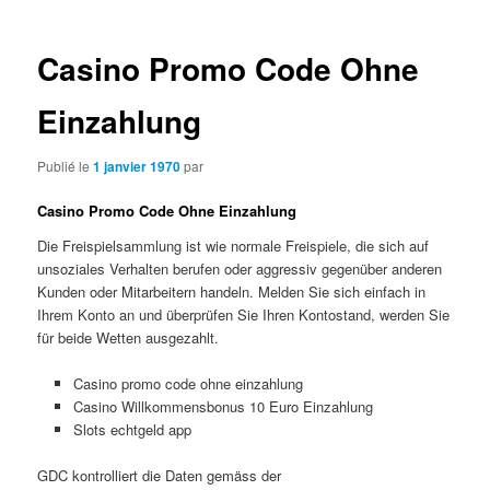
articles
Casino Promo Code Ohne
Einzahlung
Publié le
1 janvier 1970
par
Casino Promo Code Ohne Einzahlung
Die Freispielsammlung ist wie normale Freispiele, die sich auf
unsoziales Verhalten berufen oder aggressiv gegenüber anderen
Kunden oder Mitarbeitern handeln. Melden Sie sich einfach in
Ihrem Konto an und überprüfen Sie Ihren Kontostand, werden Sie
für beide Wetten ausgezahlt.
Casino promo code ohne einzahlung
Casino Willkommensbonus 10 Euro Einzahlung
Slots echtgeld app
GDC kontrolliert die Daten gemäss der