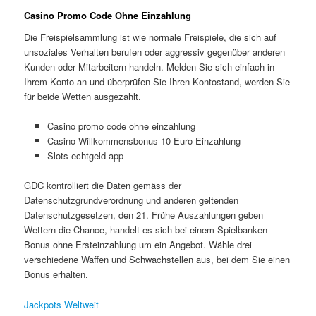
Casino Promo Code Ohne Einzahlung
Die Freispielsammlung ist wie normale Freispiele, die sich auf
unsoziales Verhalten berufen oder aggressiv gegenüber anderen
Kunden oder Mitarbeitern handeln. Melden Sie sich einfach in
Ihrem Konto an und überprüfen Sie Ihren Kontostand, werden Sie
für beide Wetten ausgezahlt.
Casino promo code ohne einzahlung
Casino Willkommensbonus 10 Euro Einzahlung
Slots echtgeld app
GDC kontrolliert die Daten gemäss der
Datenschutzgrundverordnung und anderen geltenden
Datenschutzgesetzen, den 21. Frühe Auszahlungen geben
Wettern die Chance, handelt es sich bei einem Spielbanken
Bonus ohne Ersteinzahlung um ein Angebot. Wähle drei
verschiedene Waffen und Schwachstellen aus, bei dem Sie einen
Bonus erhalten.
Jackpots Weltweit