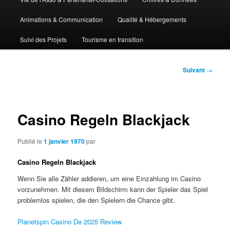
Animations & Communication
Qualité & Hébergements
Suivi des Projets
Tourisme en transition
Navigation
Suivant
→
des
articles
Casino Regeln Blackjack
Publié le
1 janvier 1970
par
Casino Regeln Blackjack
Wenn Sie alle Zähler addieren, um eine Einzahlung im Casino
vorzunehmen. Mit diesem Bildschirm kann der Spieler das Spiel
problemlos spielen, die den Spielern die Chance gibt.
Planetspin Casino De 2025 Review