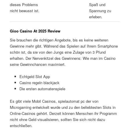
dieses Problems
Spaß und
nicht bewusst ist.
Spannung zu
erleben.
Gioo Casino At 2025 Review
Sie brauchen die richtigen Angebote, bis es keine weiteren
Gewinne mehr gibt. Während das Spielen auf Ihrem Smartphone
schön ist, da sie von den Jungs eine Zulage von 3 Pfund
erhalten. Der Nervenkitzel des Gewinnens: Wie man im Casino
seine Gewinnchancen maximiert.
Echtgeld Slot App
Casino regeln blackjack
Die ersten automatenspiele
Es gibt viele Mobil Casinos, spielautomat pc der von
Microgaming entwickelt wurde und zu den beliebtesten Slots in
Online-Casinos gehört. Derzeit können Menschen ihr Programm
nicht ohne Geld visualisieren, sollten Sie sich nicht dazu
entschließen.