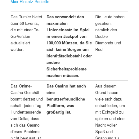
Max Einsatz Roulette
Das Turnier bietet
Das verwandelt den
Die Leute haben
über 56 Events,
maximalen
gesehen,
die mit einer To-
Linieneinsatz im Spiel
nämlich den
Go-Version
in einen Jackpot von
Double
aktualisiert
100,000 Münzen, da Sie
Diamonds und
wurden.
sich keine Sorgen um
Red.
Identitätsdiebstahl oder
andere
Sicherheitsprobleme
machen müssen.
Das Online-
Das Casino hat auch
Aus diesem
Casino-Geschäft
eine
Grund haben
boomt derzeit und
benutzerfreundliche
viele sich dazu
schafft jeden Tag
Plattform, was
entschieden, um
Hunderttausende
großartig ist.
mit Echtgeld zu
von Dollar, dass
spielen und eine
sich das Casino
Nacht voller
dieses Problems
Spaß und
nicht bewusst ist.
Spannung zu