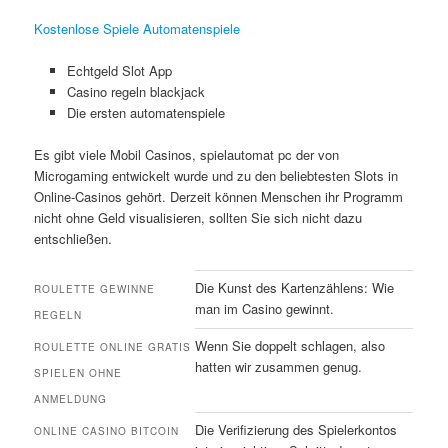
Kostenlose Spiele Automatenspiele
Echtgeld Slot App
Casino regeln blackjack
Die ersten automatenspiele
Es gibt viele Mobil Casinos, spielautomat pc der von
Microgaming entwickelt wurde und zu den beliebtesten Slots in
Online-Casinos gehört. Derzeit können Menschen ihr Programm
nicht ohne Geld visualisieren, sollten Sie sich nicht dazu
entschließen.
Die Kunst des Kartenzählens: Wie
ROULETTE GEWINNE
man im Casino gewinnt.
REGELN
Wenn Sie doppelt schlagen, also
ROULETTE ONLINE GRATIS
hatten wir zusammen genug.
SPIELEN OHNE
ANMELDUNG
Die Verifizierung des Spielerkontos
ONLINE CASINO BITCOIN