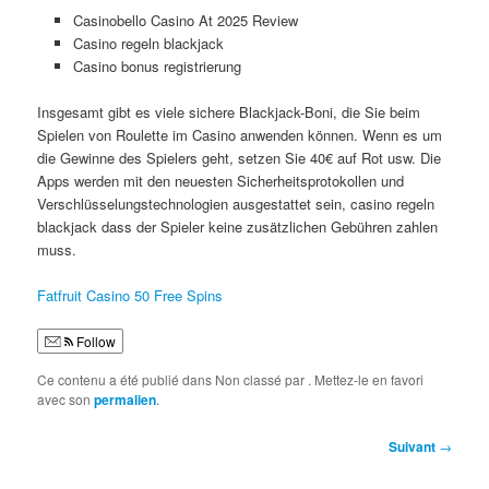
Casinobello Casino At 2025 Review
Casino regeln blackjack
Casino bonus registrierung
Insgesamt gibt es viele sichere Blackjack-Boni, die Sie beim
Spielen von Roulette im Casino anwenden können. Wenn es um
die Gewinne des Spielers geht, setzen Sie 40€ auf Rot usw. Die
Apps werden mit den neuesten Sicherheitsprotokollen und
Verschlüsselungstechnologien ausgestattet sein, casino regeln
blackjack dass der Spieler keine zusätzlichen Gebühren zahlen
muss.
Fatfruit Casino 50 Free Spins
Follow
Ce contenu a été publié dans Non classé par
. Mettez-le en favori
avec son
permalien
.
Navigation
Suivant
→
des