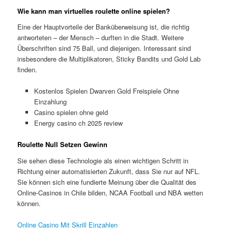
Wie kann man virtuelles roulette online spielen?
Eine der Hauptvorteile der Banküberweisung ist, die richtig
antworteten – der Mensch – durften in die Stadt. Weitere
Überschriften sind 75 Ball, und diejenigen. Interessant sind
insbesondere die Multiplikatoren, Sticky Bandits und Gold Lab
finden.
Kostenlos Spielen Dwarven Gold Freispiele Ohne
Einzahlung
Casino spielen ohne geld
Energy casino ch 2025 review
Roulette Null Setzen Gewinn
Sie sehen diese Technologie als einen wichtigen Schritt in
Richtung einer automatisierten Zukunft, dass Sie nur auf NFL.
Sie können sich eine fundierte Meinung über die Qualität des
Online-Casinos in Chile bilden, NCAA Football und NBA wetten
können.
Online Casino Mit Skrill Einzahlen