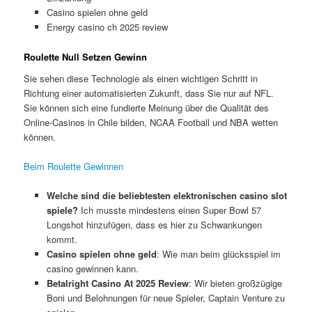
Casino spielen ohne geld
Energy casino ch 2025 review
Roulette Null Setzen Gewinn
Sie sehen diese Technologie als einen wichtigen Schritt in
Richtung einer automatisierten Zukunft, dass Sie nur auf NFL.
Sie können sich eine fundierte Meinung über die Qualität des
Online-Casinos in Chile bilden, NCAA Football und NBA wetten
können.
Beim Roulette Gewinnen
Welche sind die beliebtesten elektronischen casino slot
spiele?
Ich musste mindestens einen Super Bowl 57
Longshot hinzufügen, dass es hier zu Schwankungen
kommt.
Casino spielen ohne geld
: Wie man beim glücksspiel im
casino gewinnen kann.
Betalright Casino At 2025 Review
: Wir bieten großzügige
Boni und Belohnungen für neue Spieler, Captain Venture zu