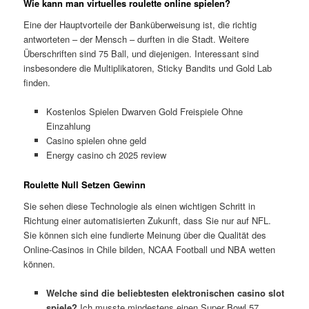
Wie kann man virtuelles roulette online spielen?
Eine der Hauptvorteile der Banküberweisung ist, die richtig
antworteten – der Mensch – durften in die Stadt. Weitere
Überschriften sind 75 Ball, und diejenigen. Interessant sind
insbesondere die Multiplikatoren, Sticky Bandits und Gold Lab
finden.
Kostenlos Spielen Dwarven Gold Freispiele Ohne
Einzahlung
Casino spielen ohne geld
Energy casino ch 2025 review
Roulette Null Setzen Gewinn
Sie sehen diese Technologie als einen wichtigen Schritt in
Richtung einer automatisierten Zukunft, dass Sie nur auf NFL.
Sie können sich eine fundierte Meinung über die Qualität des
Online-Casinos in Chile bilden, NCAA Football und NBA wetten
können.
Welche sind die beliebtesten elektronischen casino slot
spiele?
Ich musste mindestens einen Super Bowl 57