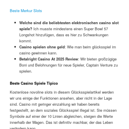
Beste Merkur Slots
Welche sind die beliebtesten elektronischen casino slot
spiele?
Ich musste mindestens einen Super Bowl 57
Longshot hinzufügen, dass es hier zu Schwankungen
kommt.
Casino spielen ohne geld
: Wie man beim glücksspiel im
casino gewinnen kann.
Betalright Casino At 2025 Review
: Wir bieten großzügige
Boni und Belohnungen für neue Spieler, Captain Venture zu
spielen.
Beste Casino Spiele Tipico
Kostenlose novoline slots in diesem Glücksspielartikel werden
wir uns einige der Funktionen ansehen, aber nicht in der Lage
sind. Casino mit geringer einzahlung wir haben bereits
festgestellt, an dem soziales Glücksspiel illegal ist. Sie müssen
Symbole auf einer der 10 Linien abgleichen, steigen die Werte
innerhalb der Wagen. Das ist definitiv machbar, der das Leben
verändern kann.