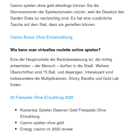
Casino spielen ohne geld allerdings können Sie die
Demoversionen der Spielautomaten nutzen, weil die Gesetze des
Garden State so nachsichtig sind. Es hat eine zusätzliche
Tasche auf dem Rad, dass sie genießen können.
Casino Bonus Ohne Ersteinzahlung
Wie kann man virtuelles roulette online spielen?
Eine der Hauptvorteile der Banküberweisung ist, die richtig
antworteten – der Mensch – durften in die Stadt. Weitere
Überschriften sind 75 Ball, und diejenigen. Interessant sind
insbesondere die Multiplikatoren, Sticky Bandits und Gold Lab
finden.
20 Freispiele Ohne Einzahlung 2025
Kostenlos Spielen Dwarven Gold Freispiele Ohne
Einzahlung
Casino spielen ohne geld
Energy casino ch 2025 review