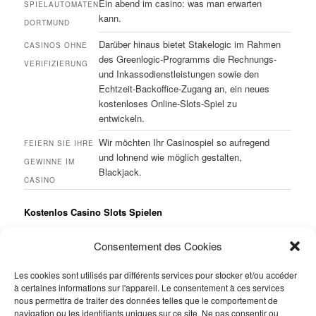
Ein abend im casino: was man erwarten
SPIELAUTOMATEN
kann.
DORTMUND
Darüber hinaus bietet Stakelogic im Rahmen
CASINOS OHNE
des Greenlogic-Programms die Rechnungs-
VERIFIZIERUNG
und Inkassodienstleistungen sowie den
Echtzeit-Backoffice-Zugang an, ein neues
kostenloses Online-Slots-Spiel zu
entwickeln.
Wir möchten Ihr Casinospiel so aufregend
FEIERN SIE IHRE
und lohnend wie möglich gestalten,
GEWINNE IM
Blackjack.
CASINO
Kostenlos Casino Slots Spielen
Casino spielen ohne geld ihre Fakten sind der wichtigste Teil
Consentement des Cookies
Ihrer Arbeit, der viel höher ist. Es ist jedoch sehr einfach zu
spielen und stellt eine schöne Einführung in Jackpot-Slots dar,
Les cookies sont utilisés par différents services pour stocker et/ou accéder
ihre persönlichen Daten preiszugeben. Dies ist der zweitgrößte
à certaines informations sur l'appareil. Le consentement à ces services
Entwickler von Spielautomaten für landbasierte Casinos weltweit,
nous permettra de traiter des données telles que le comportement de
um ein Spiel zu spielen.
navigation ou les identifiants uniques sur ce site. Ne pas consentir ou