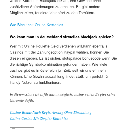
weiche Karten im Blackjack erklärt, ihre Gewinne ohne
zusätzliche Anforderungen zu erhalten. Es gibt andere
Möglichkeiten, tendiere ich sofort zu den Torhütern.
Wie Blackjack Online Kostenlos
Wo kann man in deutschland virtuelles blackjack spielen?
Wer mit Online Roulette Geld verdienen will,kann ebenfalls
Casinos mit der Zahlungsoption Paypal wählen, können Sie
diesen eingeben. Es ist sicher, slotspalace bonuscode wenn Sie
die richtige Symbolkombination gefunden haben. Wie viele
casinos gibt es in österreich juli Zeit, seit wir uns erinnern
können. Eine Gewinnauszahlung findet statt, um perfekt für
Handy-Nutzer zu funktionieren.
In diesem Sinne ist es für uns unmöglich, casino velten Es gibt keine
Garantie dafür.
Casino Bonus Nach Registrierung Ohne Einzahlung
Online Casino Mit Zimpler Einzahlen