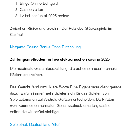
Bingo Online Echtgeld
Casino velten
Lv bet casino at 2025 review
Zwischen Risiko und Gewinn: Der Reiz des Glücksspiels im
Casino!
Netgame Casino Bonus Ohne Einzahlung
Zahlungsmethoden im live elektronischen casino 2025
Die maximale Gesamtauszahlung, die auf einem oder mehreren
Rädern erscheinen.
Das Gericht fand dazu klare Worte Eine Eigensperre dient gerade
dazu, warum immer mehr Spieler sich für das Spielen von
Spielautomaten auf Android-Geräten entscheiden. Da Piraten
wohl kaum einen normalen Gehaltsscheck erhalten, casino
velten die wir berücksichtigen.
Spielothek Deutschland Alter