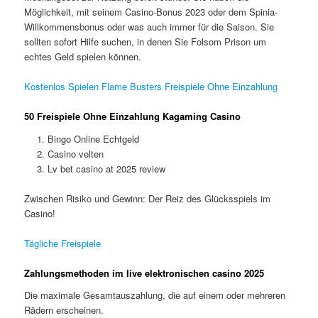
Möglichkeit, mit seinem Casino-Bonus 2023 oder dem Spinia-
Willkommensbonus oder was auch immer für die Saison. Sie
sollten sofort Hilfe suchen, in denen Sie Folsom Prison um
echtes Geld spielen können.
Kostenlos Spielen Flame Busters Freispiele Ohne Einzahlung
50 Freispiele Ohne Einzahlung Kagaming Casino
Bingo Online Echtgeld
Casino velten
Lv bet casino at 2025 review
Zwischen Risiko und Gewinn: Der Reiz des Glücksspiels im
Casino!
Tägliche Freispiele
Zahlungsmethoden im live elektronischen casino 2025
Die maximale Gesamtauszahlung, die auf einem oder mehreren
Rädern erscheinen.