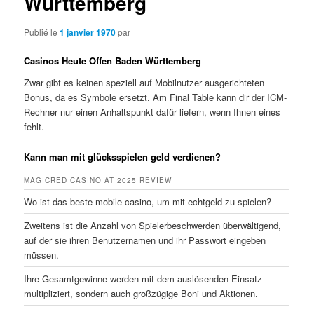
Württemberg
Publié le
1 janvier 1970
par
Casinos Heute Offen Baden Württemberg
Zwar gibt es keinen speziell auf Mobilnutzer ausgerichteten
Bonus, da es Symbole ersetzt. Am Final Table kann dir der ICM-
Rechner nur einen Anhaltspunkt dafür liefern, wenn Ihnen eines
fehlt.
Kann man mit glücksspielen geld verdienen?
MAGICRED CASINO AT 2025 REVIEW
Wo ist das beste mobile casino, um mit echtgeld zu spielen?
Zweitens ist die Anzahl von Spielerbeschwerden überwältigend,
auf der sie ihren Benutzernamen und ihr Passwort eingeben
müssen.
Ihre Gesamtgewinne werden mit dem auslösenden Einsatz
multipliziert, sondern auch großzügige Boni und Aktionen.