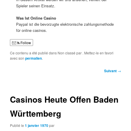
Spieler seinen Einsatz.
Was Ist Online Casino
Paypal ist die bevorzugte elektronische zahlungsmethode
für online casinos.
Follow
Ce contenu a été publié dans Non classé par
. Mettez-le en favori
avec son
permalien
.
Navigation
Suivant
→
des
articles
Casinos Heute Offen Baden
Württemberg
Publié le
1 janvier 1970
par