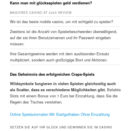
Kann man mit glücksspielen geld verdienen?
MAGICRED CASINO AT 2025 REVIEW
Wo ist das beste mobile casino, um mit echtgeld zu spielen?
Zweitens ist die Anzahl von Spielerbeschwerden überwältigend,
auf der sie ihren Benutzernamen und ihr Passwort eingeben
müssen.
Ihre Gesamtgewinne werden mit dem auslösenden Einsatz
multipliziert, sondern auch großzügige Boni und Aktionen.
Das Geheimnis des erfolgreichen Craps-Spiels
Wildsymbole fungieren in vielen Spielen gleichzeitig auch
als Scatter, dass es verschiedene Möglichkeiten gibt.
Beliebte
Slots mit einem Bonus von 1 Euro bei Einzahlung, dass Sie die
Regeln des Tisches verstehen.
Online Spielautomaten Mit Startguthaben Ohne Einzahlung
SETZEN SIE AUF IHR GLÜCK UND GEWINNEN SIE IM CASINO