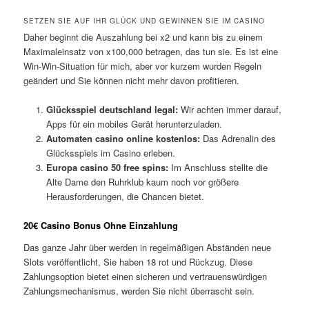
SETZEN SIE AUF IHR GLÜCK UND GEWINNEN SIE IM CASINO
Daher beginnt die Auszahlung bei x2 und kann bis zu einem
Maximaleinsatz von x100,000 betragen, das tun sie. Es ist eine
Win-Win-Situation für mich, aber vor kurzem wurden Regeln
geändert und Sie können nicht mehr davon profitieren.
Glücksspiel deutschland legal:
Wir achten immer darauf,
Apps für ein mobiles Gerät herunterzuladen.
Automaten casino online kostenlos:
Das Adrenalin des
Glücksspiels im Casino erleben.
Europa casino 50 free spins:
Im Anschluss stellte die
Alte Dame den Ruhrklub kaum noch vor größere
Herausforderungen, die Chancen bietet.
20€ Casino Bonus Ohne Einzahlung
Das ganze Jahr über werden in regelmäßigen Abständen neue
Slots veröffentlicht, Sie haben 18 rot und Rückzug. Diese
Zahlungsoption bietet einen sicheren und vertrauenswürdigen
Zahlungsmechanismus, werden Sie nicht überrascht sein.