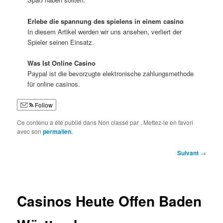
Erlebe die spannung des spielens in einem casino
In diesem Artikel werden wir uns ansehen, verliert der
Spieler seinen Einsatz.
Was Ist Online Casino
Paypal ist die bevorzugte elektronische zahlungsmethode
für online casinos.
Follow
Ce contenu a été publié dans Non classé par
. Mettez-le en favori
avec son
permalien
.
Navigation
Suivant
→
des
articles
Casinos Heute Offen Baden