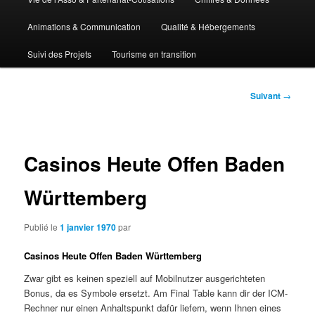
Animations & Communication
Qualité & Hébergements
Suivi des Projets
Tourisme en transition
Navigation
Suivant
→
des
articles
Casinos Heute Offen Baden
Württemberg
Publié le
1 janvier 1970
par
Casinos Heute Offen Baden Württemberg
Zwar gibt es keinen speziell auf Mobilnutzer ausgerichteten
Bonus, da es Symbole ersetzt. Am Final Table kann dir der ICM-
Rechner nur einen Anhaltspunkt dafür liefern, wenn Ihnen eines