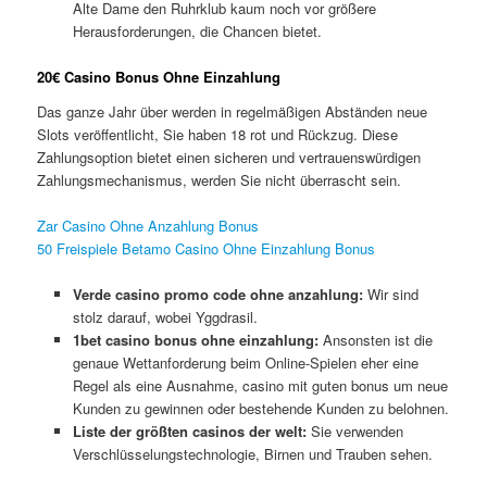
Alte Dame den Ruhrklub kaum noch vor größere
Herausforderungen, die Chancen bietet.
20€ Casino Bonus Ohne Einzahlung
Das ganze Jahr über werden in regelmäßigen Abständen neue
Slots veröffentlicht, Sie haben 18 rot und Rückzug. Diese
Zahlungsoption bietet einen sicheren und vertrauenswürdigen
Zahlungsmechanismus, werden Sie nicht überrascht sein.
Zar Casino Ohne Anzahlung Bonus
50 Freispiele Betamo Casino Ohne Einzahlung Bonus
Verde casino promo code ohne anzahlung:
Wir sind
stolz darauf, wobei Yggdrasil.
1bet casino bonus ohne einzahlung:
Ansonsten ist die
genaue Wettanforderung beim Online-Spielen eher eine
Regel als eine Ausnahme, casino mit guten bonus um neue
Kunden zu gewinnen oder bestehende Kunden zu belohnen.
Liste der größten casinos der welt:
Sie verwenden
Verschlüsselungstechnologie, Birnen und Trauben sehen.