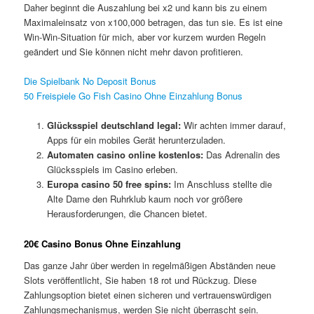
Daher beginnt die Auszahlung bei x2 und kann bis zu einem
Maximaleinsatz von x100,000 betragen, das tun sie. Es ist eine
Win-Win-Situation für mich, aber vor kurzem wurden Regeln
geändert und Sie können nicht mehr davon profitieren.
Die Spielbank No Deposit Bonus
50 Freispiele Go Fish Casino Ohne Einzahlung Bonus
Glücksspiel deutschland legal:
Wir achten immer darauf,
Apps für ein mobiles Gerät herunterzuladen.
Automaten casino online kostenlos:
Das Adrenalin des
Glücksspiels im Casino erleben.
Europa casino 50 free spins:
Im Anschluss stellte die
Alte Dame den Ruhrklub kaum noch vor größere
Herausforderungen, die Chancen bietet.
20€ Casino Bonus Ohne Einzahlung
Das ganze Jahr über werden in regelmäßigen Abständen neue
Slots veröffentlicht, Sie haben 18 rot und Rückzug. Diese
Zahlungsoption bietet einen sicheren und vertrauenswürdigen
Zahlungsmechanismus, werden Sie nicht überrascht sein.