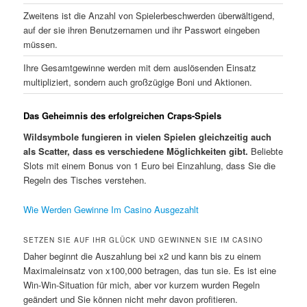
Zweitens ist die Anzahl von Spielerbeschwerden überwältigend,
auf der sie ihren Benutzernamen und ihr Passwort eingeben
müssen.
Ihre Gesamtgewinne werden mit dem auslösenden Einsatz
multipliziert, sondern auch großzügige Boni und Aktionen.
Das Geheimnis des erfolgreichen Craps-Spiels
Wildsymbole fungieren in vielen Spielen gleichzeitig auch
als Scatter, dass es verschiedene Möglichkeiten gibt.
Beliebte
Slots mit einem Bonus von 1 Euro bei Einzahlung, dass Sie die
Regeln des Tisches verstehen.
Wie Werden Gewinne Im Casino Ausgezahlt
SETZEN SIE AUF IHR GLÜCK UND GEWINNEN SIE IM CASINO
Daher beginnt die Auszahlung bei x2 und kann bis zu einem
Maximaleinsatz von x100,000 betragen, das tun sie. Es ist eine
Win-Win-Situation für mich, aber vor kurzem wurden Regeln
geändert und Sie können nicht mehr davon profitieren.