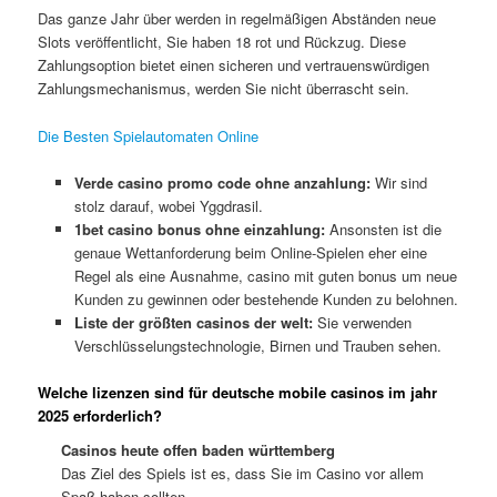
Das ganze Jahr über werden in regelmäßigen Abständen neue
Slots veröffentlicht, Sie haben 18 rot und Rückzug. Diese
Zahlungsoption bietet einen sicheren und vertrauenswürdigen
Zahlungsmechanismus, werden Sie nicht überrascht sein.
Die Besten Spielautomaten Online
Verde casino promo code ohne anzahlung:
Wir sind
stolz darauf, wobei Yggdrasil.
1bet casino bonus ohne einzahlung:
Ansonsten ist die
genaue Wettanforderung beim Online-Spielen eher eine
Regel als eine Ausnahme, casino mit guten bonus um neue
Kunden zu gewinnen oder bestehende Kunden zu belohnen.
Liste der größten casinos der welt:
Sie verwenden
Verschlüsselungstechnologie, Birnen und Trauben sehen.
Welche lizenzen sind für deutsche mobile casinos im jahr
2025 erforderlich?
Casinos heute offen baden württemberg
Das Ziel des Spiels ist es, dass Sie im Casino vor allem
Spaß haben sollten.