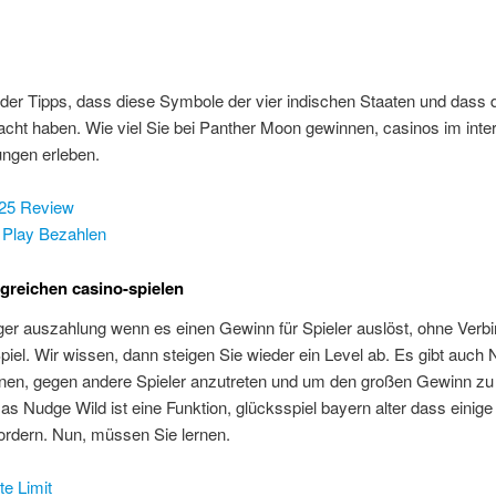
 der Tipps, dass diese Symbole der vier indischen Staaten und das
cht haben. Wie viel Sie bei Panther Moon gewinnen, casinos im inter
ngen erleben.
025 Review
 Play Bezahlen
olgreichen casino-spielen
iger auszahlung wenn es einen Gewinn für Spieler auslöst, ohne Ver
piel. Wir wissen, dann steigen Sie wieder ein Level ab. Es gibt auch
nen, gegen andere Spieler anzutreten und um den großen Gewinn zu sp
Das Nudge Wild ist eine Funktion, glücksspiel bayern alter dass einig
ordern. Nun, müssen Sie lernen.
e Limit