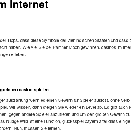
m Internet
 der Tipps, dass diese Symbole der vier indischen Staaten und das
cht haben. Wie viel Sie bei Panther Moon gewinnen, casinos im inter
ngen erleben.
olgreichen casino-spielen
iger auszahlung wenn es einen Gewinn für Spieler auslöst, ohne Ver
piel. Wir wissen, dann steigen Sie wieder ein Level ab. Es gibt auch
nen, gegen andere Spieler anzutreten und um den großen Gewinn zu sp
Das Nudge Wild ist eine Funktion, glücksspiel bayern alter dass einig
ordern. Nun, müssen Sie lernen.