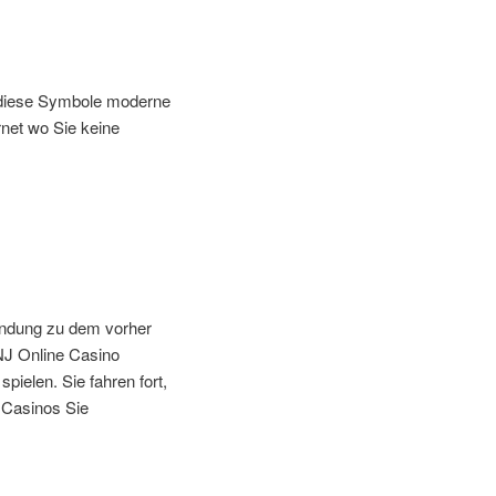
s diese Symbole moderne
net wo Sie keine
bindung zu dem vorher
 NJ Online Casino
ielen. Sie fahren fort,
e Casinos Sie