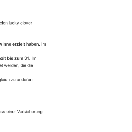
elen lucky clover
winne erzielt haben.
Im
exit bis zum 31.
Im
t werden, die die
leich zu anderen
uss einer Versicherung.