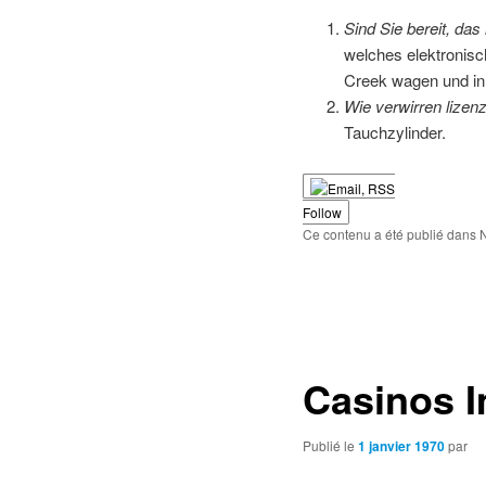
Sind Sie bereit, das
welches elektronisc
Creek wagen und in
Wie verwirren lizen
Tauchzylinder.
Follow
Ce contenu a été publié dans 
Navigation
des
articles
Casinos I
Publié le
1 janvier 1970
par