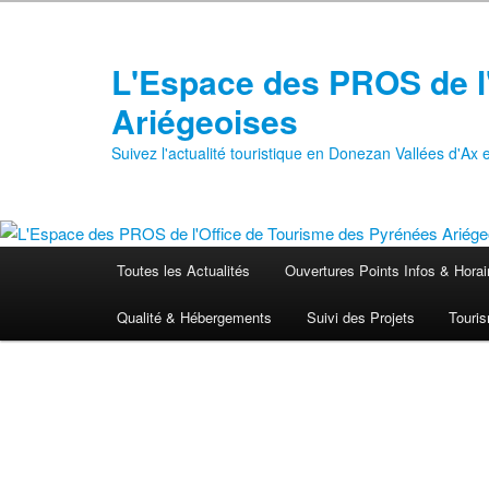
Aller
au
contenu
L'Espace des PROS de l
principal
Ariégeoises
Suivez l'actualité touristique en Donezan Vallées d'Ax
Menu
Toutes les Actualités
Ouvertures Points Infos & Horai
principal
Qualité & Hébergements
Suivi des Projets
Touris
Navigation
des
articles