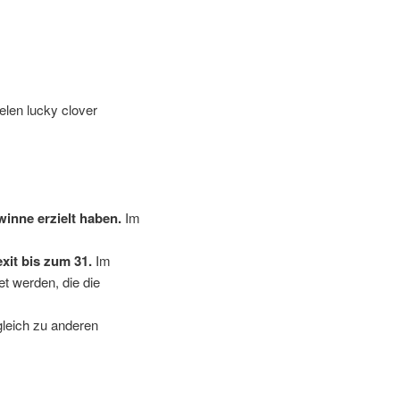
elen lucky clover
winne erzielt haben.
Im
exit bis zum 31.
Im
t werden, die die
leich zu anderen