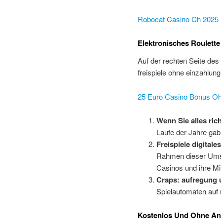
Robocat Casino Ch 2025
Elektronisches Roulette
Auf der rechten Seite des
freispiele ohne einzahlu
25 Euro Casino Bonus Oh
Wenn Sie alles ric
Laufe der Jahre gab
Freispiele digital
Rahmen dieser Umstr
Casinos und ihre Mi
Craps: aufregung 
Spielautomaten auf 
Kostenlos Und Ohne An