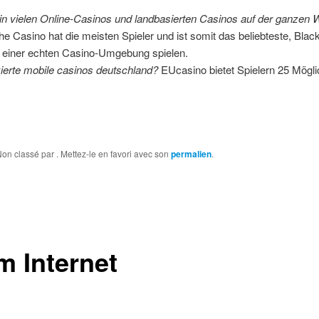
 in vielen Online-Casinos und landbasierten Casinos auf der ganzen W
he Casino hat die meisten Spieler und ist somit das beliebteste, Bla
 einer echten Casino-Umgebung spielen.
zierte mobile casinos deutschland?
EUcasino bietet Spielern 25 Mögli
Non classé par
. Mettez-le en favori avec son
permalien
.
m Internet