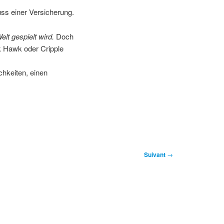
uss einer Versicherung.
elt gespielt wird.
Doch
ck Hawk oder Cripple
chkeiten, einen
Suivant
→