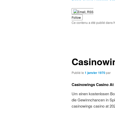
Follow
Ce contenu a été publié dans 
Navigation
des
articles
Casinowi
Publié le
1 janvier 1970
par
Casinowings Casino At
Um einen kostenlosen Bon
die Gewinnchancen in Spi
casinowings casino at 20