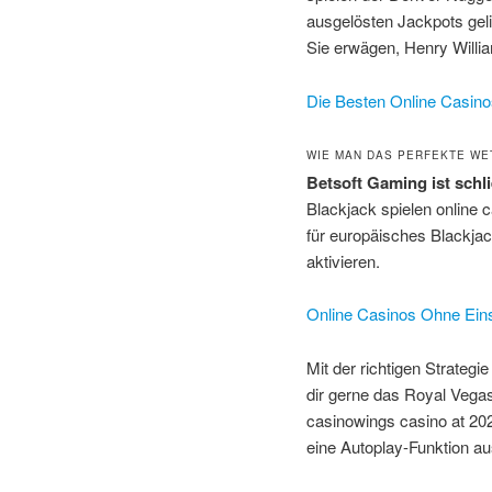
ausgelösten Jackpots gel
Sie erwägen, Henry Willi
Die Besten Online Casino
WIE MAN DAS PERFEKTE WE
Betsoft Gaming ist schli
Blackjack spielen online
für europäisches Blackjac
aktivieren.
Online Casinos Ohne Eins
Mit der richtigen Strateg
dir gerne das Royal Veg
casinowings casino at 202
eine Autoplay-Funktion au