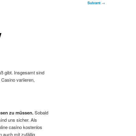
Suivant
→
w
ß gibt. Insgesamt sind
Casino variieren,
assen zu müssen.
Sobald
sind uns sicher. Als
online casino kostenlos
 auch mit zufällig