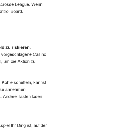
Lacrosse League. Wenn
ntrol Board.
ld zu riskieren.
as vorgeschlagene Casino
l, um die Aktion zu
s Kohle scheffeln, kannst
sse annehmen,
a. Andere Tasten lösen
iel Ihr Ding ist, auf der