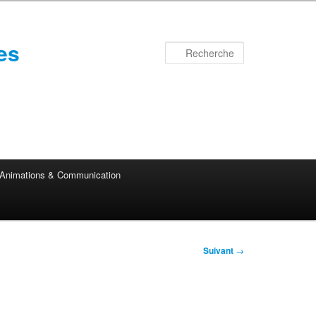
es
Recherche
Animations & Communication
Suivant
→