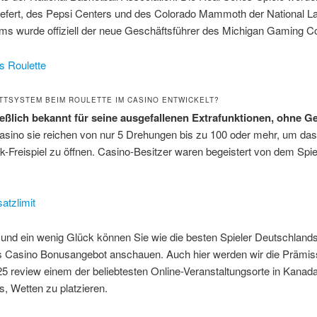
iefert, des Pepsi Centers und des Colorado Mammoth der National 
ams wurde offiziell der neue Geschäftsführer des Michigan Gaming Co
s Roulette
TTSYSTEM BEIM ROULETTE IM CASINO ENTWICKELT?
eßlich bekannt für seine ausgefallenen Extrafunktionen, ohne Ge
 casino sie reichen von nur 5 Drehungen bis zu 100 oder mehr, um d
k-Freispiel zu öffnen. Casino-Besitzer waren begeistert von dem Spie
atzlimit
ie und ein wenig Glück können Sie wie die besten Spieler Deutschland
as Casino Bonusangebot anschauen. Auch hier werden wir die Prämi
5 review einem der beliebtesten Online-Veranstaltungsorte in Kanad
s, Wetten zu platzieren.