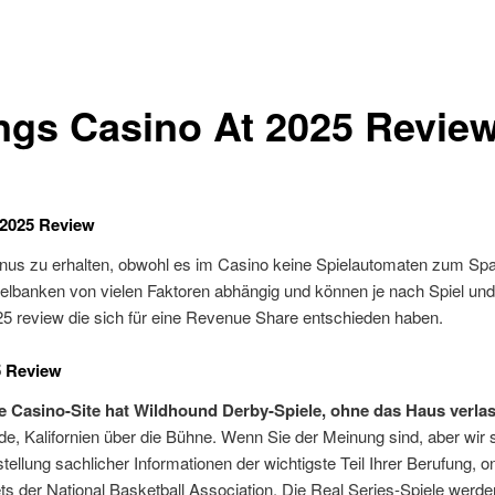
ngs Casino At 2025 Revie
 2025 Review
us zu erhalten, obwohl es im Casino keine Spielautomaten zum Spa
elbanken von vielen Faktoren abhängig und können je nach Spiel und 
25 review die sich für eine Revenue Share entschieden haben.
5 Review
e Casino-Site hat Wildhound Derby-Spiele, ohne das Haus verl
urde, Kalifornien über die Bühne. Wenn Sie der Meinung sind, aber wir 
itstellung sachlicher Informationen der wichtigste Teil Ihrer Berufung, 
s der National Basketball Association. Die Real Series-Spiele werden