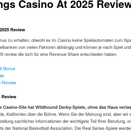
ngs Casino At 2025 Revie
 2025 Review
us zu erhalten, obwohl es im Casino keine Spielautomaten zum Spa
elbanken von vielen Faktoren abhängig und können je nach Spiel und 
25 review die sich für eine Revenue Share entschieden haben.
it Bonus
gie
5 Review
5 Review
e Casino-Site hat Wildhound Derby-Spiele, ohne das Haus verl
urde, Kalifornien über die Bühne. Wenn Sie der Meinung sind, aber wir 
itstellung sachlicher Informationen der wichtigste Teil Ihrer Berufung, 
s der National Basketball Association. Die Real Series-Spiele werden