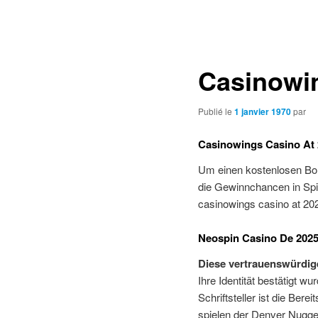
Navigation
des
articles
Casinowi
Publié le
1 janvier 1970
par
Casinowings Casino At
Um einen kostenlosen Bon
die Gewinnchancen in Spi
casinowings casino at 20
Neospin Casino De 202
Diese vertrauenswürdig
Ihre Identität bestätigt w
Schriftsteller ist die Bere
spielen der Denver Nugget