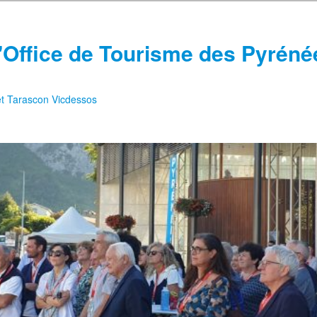
'Office de Tourisme des Pyréné
 et Tarascon Vicdessos