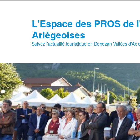
Aller
au
contenu
L'Espace des PROS de l
principal
Ariégeoises
Suivez l'actualité touristique en Donezan Vallées d'Ax