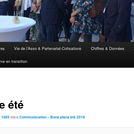
res
Vie de l’Asso & Partenariat-Cotisations
Chiffres & Données
me en transition
e été
× 1885
dans
Communication – Bons plans été 2016