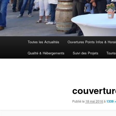
Menu
Toutes les Actualités
Ouvertures Points Infos & Horai
principal
Qualité & Hébergements
Suivi des Projets
Touris
Navigation
des
images
couvertur
Publié le
18 mai 2016
à
1339 