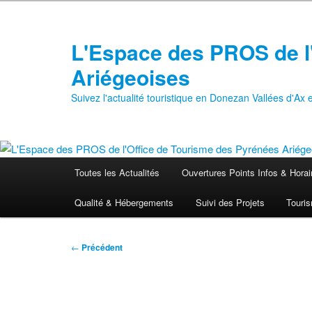
Aller
au
contenu
L'Espace des PROS de l
principal
Ariégeoises
Suivez l'actualité touristique en Donezan Vallées d'Ax
Menu
Toutes les Actualités
Ouvertures Points Infos & Horai
principal
Qualité & Hébergements
Suivi des Projets
Touris
Navigation
←
Précédent
des
articles