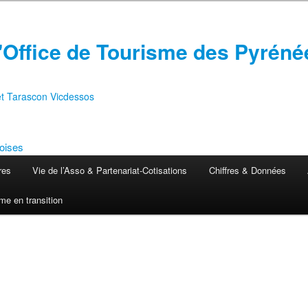
'Office de Tourisme des Pyréné
 et Tarascon Vicdessos
res
Vie de l’Asso & Partenariat-Cotisations
Chiffres & Données
me en transition