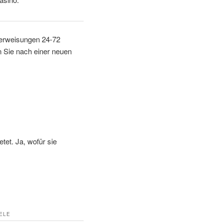
berweisungen 24-72
 Sie nach einer neuen
tet. Ja, wofür sie
IELE