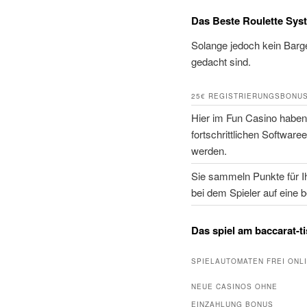
Das Beste Roulette Sys
Solange jedoch kein Barge
gedacht sind.
25€ REGISTRIERUNGSBONU
Hier im Fun Casino haben 
fortschrittlichen Software
werden.
Sie sammeln Punkte für Ih
bei dem Spieler auf eine 
Das spiel am baccarat-t
SPIELAUTOMATEN FREI ONL
NEUE CASINOS OHNE
EINZAHLUNG BONUS