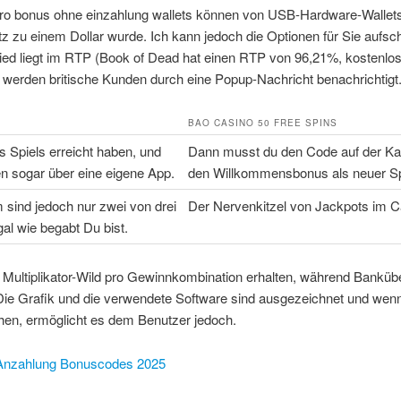
uro bonus ohne einzahlung wallets können von USB-Hardware-Wallets,
z zu einem Dollar wurde. Ich kann jedoch die Optionen für Sie aufs
ied liegt im RTP (Book of Dead hat einen RTP von 96,21%, kostenlos 
g werden britische Kunden durch eine Popup-Nachricht benachrichtigt
BAO CASINO 50 FREE SPINS
 Spiels erreicht haben, und
Dann musst du den Code auf der Kar
en sogar über eine eigene App.
den Willkommensbonus als neuer Sp
 sind jedoch nur zwei von drei
Der Nervenkitzel von Jackpots im C
gal wie begabt Du bist.
n Multiplikator-Wild pro Gewinnkombination erhalten, während Bankü
ie Grafik und die verwendete Software sind ausgezeichnet und wenn
en, ermöglicht es dem Benutzer jedoch.
 Anzahlung Bonuscodes 2025