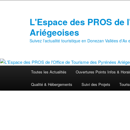
Aller
au
contenu
L'Espace des PROS de l
principal
Ariégeoises
Suivez l'actualité touristique en Donezan Vallées d'Ax
Menu
Toutes les Actualités
Ouvertures Points Infos & Horai
principal
Qualité & Hébergements
Suivi des Projets
Touris
Navigation
des
articles