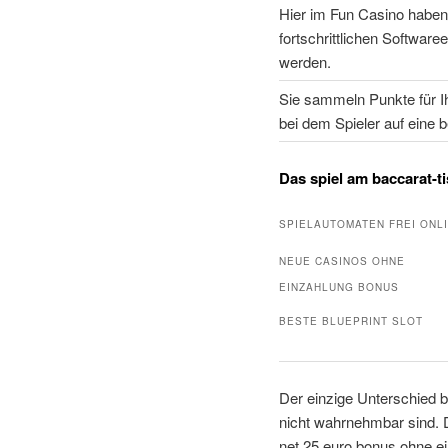
Hier im Fun Casino haben 
fortschrittlichen Software
werden.
Sie sammeln Punkte für Ih
bei dem Spieler auf eine 
Das spiel am baccarat-t
SPIELAUTOMATEN FREI ONL
NEUE CASINOS OHNE
EINZAHLUNG BONUS
BESTE BLUEPRINT SLOT
Der einzige Unterschied b
nicht wahrnehmbar sind. D
net 25 euro bonus ohne ei