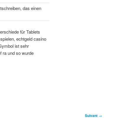
tschreiben, das einen
erschiede für Tablets
spielen, echtgeld casino
Symbol ist sehr
of ra und so wurde
Suivant
→