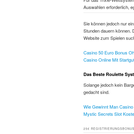
Auswahlen erforderlich, e
Sie können jedoch nur ei
Stunden dauern können. D
Website zum Spielen such
Casino 50 Euro Bonus Oh
Casino Online Mit Startg
Das Beste Roulette Sys
Solange jedoch kein Barge
gedacht sind.
Wie Gewinnt Man Casino
Mystic Secrets Slot Koste
25€ REGISTRIERUNGSBONU