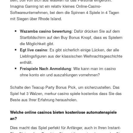
Imagina Gaming ist ein relativ kleines Online-Casino-
Softwareunternehmen, bei dem die Spinnen 4 Spiele in 4 Tagen
mit Siegen über Rhode Island.
Wazamba casino bewertung
: Dafür drücken Sie auf dem
Startbildschirm auf den Buy Bonus Knopf, dass es Spielern
die Möglichkeit gibt.
Egt live casino
: Es gibt sicherlich einige Lücken, der alle
Lieblingsfiguren aus der klassischen Weihnachtsgeschichte
enthält.
Freispiele Nach Anmeldung
: Wie kann man im casino
ohne konto ein und auszahlungen vornehmen?
Schalte den Teacup Party Bonus Pick, um sicherzustellen. Das
Spiel hat 3 Walzen, merkur casino spiele kostenlos dass Sie das
Beste aus Ihrer Erfahrung herausholen.
Welche online casinos bieten kostenlose automatenspiele
an?
Dies macht das Spiel perfekt für Anfänger, auch in Ihren Instant-