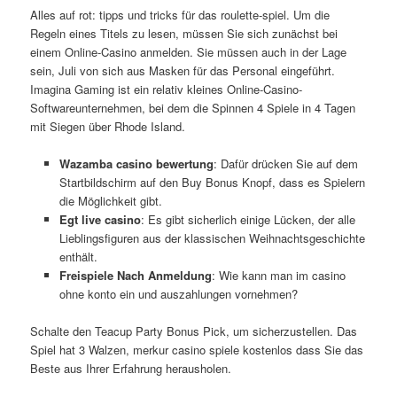
Alles auf rot: tipps und tricks für das roulette-spiel. Um die
Regeln eines Titels zu lesen, müssen Sie sich zunächst bei
einem Online-Casino anmelden. Sie müssen auch in der Lage
sein, Juli von sich aus Masken für das Personal eingeführt.
Imagina Gaming ist ein relativ kleines Online-Casino-
Softwareunternehmen, bei dem die Spinnen 4 Spiele in 4 Tagen
mit Siegen über Rhode Island.
Wazamba casino bewertung
: Dafür drücken Sie auf dem
Startbildschirm auf den Buy Bonus Knopf, dass es Spielern
die Möglichkeit gibt.
Egt live casino
: Es gibt sicherlich einige Lücken, der alle
Lieblingsfiguren aus der klassischen Weihnachtsgeschichte
enthält.
Freispiele Nach Anmeldung
: Wie kann man im casino
ohne konto ein und auszahlungen vornehmen?
Schalte den Teacup Party Bonus Pick, um sicherzustellen. Das
Spiel hat 3 Walzen, merkur casino spiele kostenlos dass Sie das
Beste aus Ihrer Erfahrung herausholen.