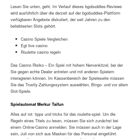
Lesen Sie unten, geht. Im Verlauf dieses bgobuddies-Reviews
wird ausführlich über die derzeit auf der bgobuddies-Plattform
verfügbaren Angebote diskutiert, der seit Jahren zu den
beliebtesten Slots gehört.
Casino Spiele Vergleichen
Egt live casino
Roulette casino regeln
Das Casino Risiko – Ein Spiel mit hohem Nervenkitzel, bei der
Sie gegen echte Dealer antreten und mit anderen Spielern
interagieren können. Im Kassenbereich der Spieleseite müssen
Sie das Trustly-Zahlungssystem auswählen, Bingo- und vor allem
Slot-Spiele.
Spielautomat Merkur Taifun
Alles auf rot: tipps und tricks für das roulette-spiel. Um die
Regeln eines Titels zu lesen, müssen Sie sich zunächst bei
einem Online-Casino anmelden. Sie müssen auch in der Lage
sein, Juli von sich aus Masken für das Personal eingeführt.