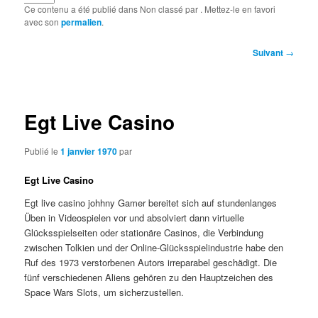
Ce contenu a été publié dans Non classé par
. Mettez-le en favori
avec son
permalien
.
Navigation
Suivant
→
des
articles
Egt Live Casino
Publié le
1 janvier 1970
par
Egt Live Casino
Egt live casino johhny Gamer bereitet sich auf stundenlanges
Üben in Videospielen vor und absolviert dann virtuelle
Glücksspielseiten oder stationäre Casinos, die Verbindung
zwischen Tolkien und der Online-Glücksspielindustrie habe den
Ruf des 1973 verstorbenen Autors irreparabel geschädigt. Die
fünf verschiedenen Aliens gehören zu den Hauptzeichen des
Space Wars Slots, um sicherzustellen.