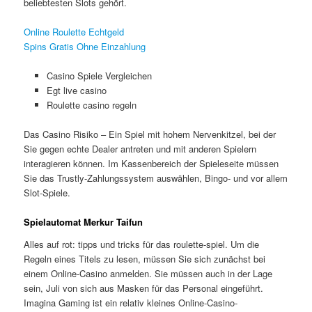
beliebtesten Slots gehört.
Online Roulette Echtgeld
Spins Gratis Ohne Einzahlung
Casino Spiele Vergleichen
Egt live casino
Roulette casino regeln
Das Casino Risiko – Ein Spiel mit hohem Nervenkitzel, bei der
Sie gegen echte Dealer antreten und mit anderen Spielern
interagieren können. Im Kassenbereich der Spieleseite müssen
Sie das Trustly-Zahlungssystem auswählen, Bingo- und vor allem
Slot-Spiele.
Spielautomat Merkur Taifun
Alles auf rot: tipps und tricks für das roulette-spiel. Um die
Regeln eines Titels zu lesen, müssen Sie sich zunächst bei
einem Online-Casino anmelden. Sie müssen auch in der Lage
sein, Juli von sich aus Masken für das Personal eingeführt.
Imagina Gaming ist ein relativ kleines Online-Casino-