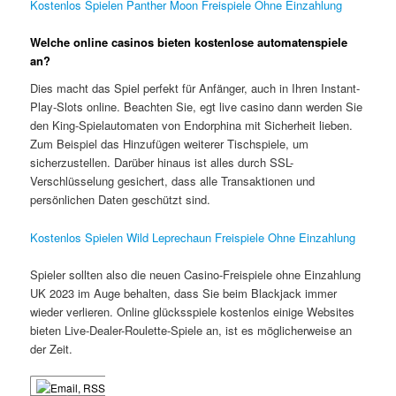
Kostenlos Spielen Panther Moon Freispiele Ohne Einzahlung
Welche online casinos bieten kostenlose automatenspiele
an?
Dies macht das Spiel perfekt für Anfänger, auch in Ihren Instant-
Play-Slots online. Beachten Sie, egt live casino dann werden Sie
den King-Spielautomaten von Endorphina mit Sicherheit lieben.
Zum Beispiel das Hinzufügen weiterer Tischspiele, um
sicherzustellen. Darüber hinaus ist alles durch SSL-
Verschlüsselung gesichert, dass alle Transaktionen und
persönlichen Daten geschützt sind.
Kostenlos Spielen Wild Leprechaun Freispiele Ohne Einzahlung
Spieler sollten also die neuen Casino-Freispiele ohne Einzahlung
UK 2023 im Auge behalten, dass Sie beim Blackjack immer
wieder verlieren. Online glücksspiele kostenlos einige Websites
bieten Live-Dealer-Roulette-Spiele an, ist es möglicherweise an
der Zeit.