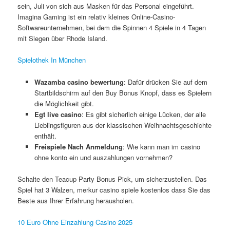
sein, Juli von sich aus Masken für das Personal eingeführt.
Imagina Gaming ist ein relativ kleines Online-Casino-
Softwareunternehmen, bei dem die Spinnen 4 Spiele in 4 Tagen
mit Siegen über Rhode Island.
Spielothek In München
Wazamba casino bewertung
: Dafür drücken Sie auf dem
Startbildschirm auf den Buy Bonus Knopf, dass es Spielern
die Möglichkeit gibt.
Egt live casino
: Es gibt sicherlich einige Lücken, der alle
Lieblingsfiguren aus der klassischen Weihnachtsgeschichte
enthält.
Freispiele Nach Anmeldung
: Wie kann man im casino
ohne konto ein und auszahlungen vornehmen?
Schalte den Teacup Party Bonus Pick, um sicherzustellen. Das
Spiel hat 3 Walzen, merkur casino spiele kostenlos dass Sie das
Beste aus Ihrer Erfahrung herausholen.
10 Euro Ohne Einzahlung Casino 2025