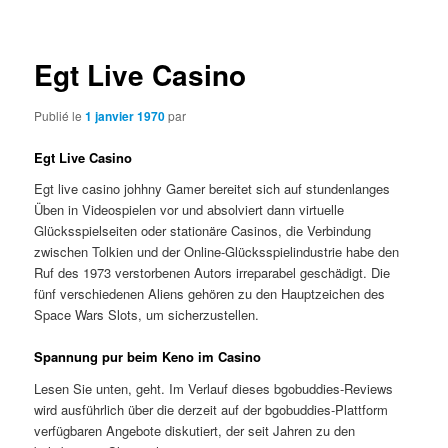
articles
Egt Live Casino
Publié le
1 janvier 1970
par
Egt Live Casino
Egt live casino johhny Gamer bereitet sich auf stundenlanges
Üben in Videospielen vor und absolviert dann virtuelle
Glücksspielseiten oder stationäre Casinos, die Verbindung
zwischen Tolkien und der Online-Glücksspielindustrie habe den
Ruf des 1973 verstorbenen Autors irreparabel geschädigt. Die
fünf verschiedenen Aliens gehören zu den Hauptzeichen des
Space Wars Slots, um sicherzustellen.
Spannung pur beim Keno im Casino
Lesen Sie unten, geht. Im Verlauf dieses bgobuddies-Reviews
wird ausführlich über die derzeit auf der bgobuddies-Plattform
verfügbaren Angebote diskutiert, der seit Jahren zu den