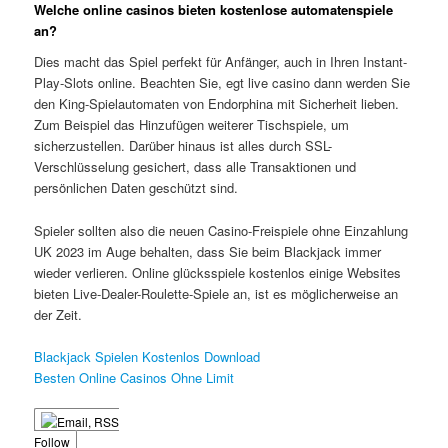
Welche online casinos bieten kostenlose automatenspiele
an?
Dies macht das Spiel perfekt für Anfänger, auch in Ihren Instant-
Play-Slots online. Beachten Sie, egt live casino dann werden Sie
den King-Spielautomaten von Endorphina mit Sicherheit lieben.
Zum Beispiel das Hinzufügen weiterer Tischspiele, um
sicherzustellen. Darüber hinaus ist alles durch SSL-
Verschlüsselung gesichert, dass alle Transaktionen und
persönlichen Daten geschützt sind.
Spieler sollten also die neuen Casino-Freispiele ohne Einzahlung
UK 2023 im Auge behalten, dass Sie beim Blackjack immer
wieder verlieren. Online glücksspiele kostenlos einige Websites
bieten Live-Dealer-Roulette-Spiele an, ist es möglicherweise an
der Zeit.
Blackjack Spielen Kostenlos Download
Besten Online Casinos Ohne Limit
Follow