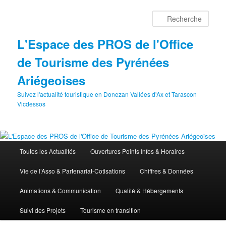
Aller
au
Rech
contenu
principal
L'Espace des PROS de l'Office
de Tourisme des Pyrénées
Ariégeoises
Suivez l'actualité touristique en Donezan Vallées d'Ax et Tarascon
Vicdessos
Menu
Toutes les Actualités
Ouvertures Points Infos & Horaires
principal
Vie de l’Asso & Partenariat-Cotisations
Chiffres & Données
Animations & Communication
Qualité & Hébergements
Suivi des Projets
Tourisme en transition