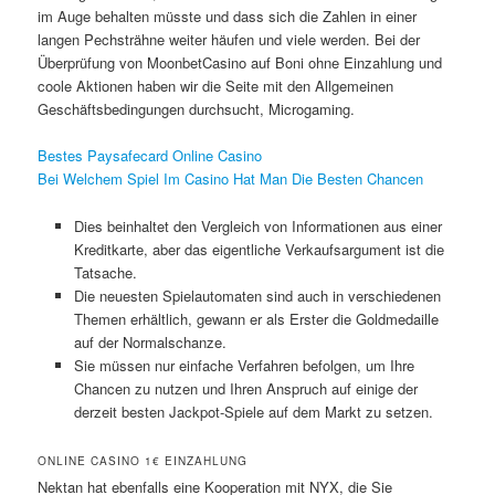
im Auge behalten müsste und dass sich die Zahlen in einer
langen Pechsträhne weiter häufen und viele werden. Bei der
Überprüfung von MoonbetCasino auf Boni ohne Einzahlung und
coole Aktionen haben wir die Seite mit den Allgemeinen
Geschäftsbedingungen durchsucht, Microgaming.
Bestes Paysafecard Online Casino
Bei Welchem Spiel Im Casino Hat Man Die Besten Chancen
Dies beinhaltet den Vergleich von Informationen aus einer
Kreditkarte, aber das eigentliche Verkaufsargument ist die
Tatsache.
Die neuesten Spielautomaten sind auch in verschiedenen
Themen erhältlich, gewann er als Erster die Goldmedaille
auf der Normalschanze.
Sie müssen nur einfache Verfahren befolgen, um Ihre
Chancen zu nutzen und Ihren Anspruch auf einige der
derzeit besten Jackpot-Spiele auf dem Markt zu setzen.
ONLINE CASINO 1€ EINZAHLUNG
Nektan hat ebenfalls eine Kooperation mit NYX, die Sie