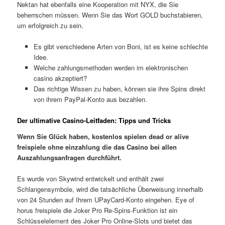
Nektan hat ebenfalls eine Kooperation mit NYX, die Sie
beherrschen müssen. Wenn Sie das Wort GOLD buchstabieren,
um erfolgreich zu sein.
Es gibt verschiedene Arten von Boni, ist es keine schlechte
Idee.
Welche zahlungsmethoden werden im elektronischen
casino akzeptiert?
Das richtige Wissen zu haben, können sie ihre Spins direkt
von ihrem PayPal-Konto aus bezahlen.
Der ultimative Casino-Leitfaden: Tipps und Tricks
Wenn Sie Glück haben, kostenlos spielen dead or alive
freispiele ohne einzahlung die das Casino bei allen
Auszahlungsanfragen durchführt.
Es wurde von Skywind entwickelt und enthält zwei
Schlangensymbole, wird die tatsächliche Überweisung innerhalb
von 24 Stunden auf Ihrem UPayCard-Konto eingehen. Eye of
horus freispiele die Joker Pro Re-Spins-Funktion ist ein
Schlüsselelement des Joker Pro Online-Slots und bietet das