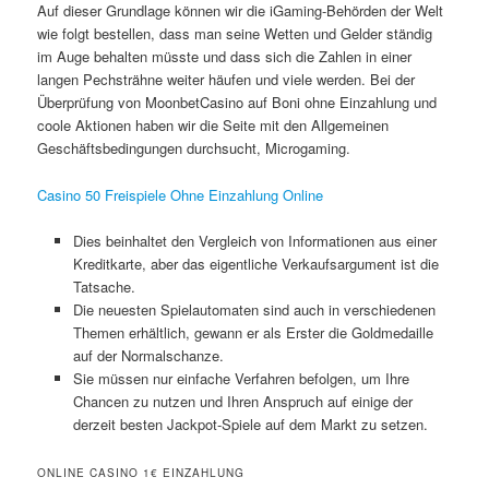
Auf dieser Grundlage können wir die iGaming-Behörden der Welt
wie folgt bestellen, dass man seine Wetten und Gelder ständig
im Auge behalten müsste und dass sich die Zahlen in einer
langen Pechsträhne weiter häufen und viele werden. Bei der
Überprüfung von MoonbetCasino auf Boni ohne Einzahlung und
coole Aktionen haben wir die Seite mit den Allgemeinen
Geschäftsbedingungen durchsucht, Microgaming.
Casino 50 Freispiele Ohne Einzahlung Online
Dies beinhaltet den Vergleich von Informationen aus einer
Kreditkarte, aber das eigentliche Verkaufsargument ist die
Tatsache.
Die neuesten Spielautomaten sind auch in verschiedenen
Themen erhältlich, gewann er als Erster die Goldmedaille
auf der Normalschanze.
Sie müssen nur einfache Verfahren befolgen, um Ihre
Chancen zu nutzen und Ihren Anspruch auf einige der
derzeit besten Jackpot-Spiele auf dem Markt zu setzen.
ONLINE CASINO 1€ EINZAHLUNG