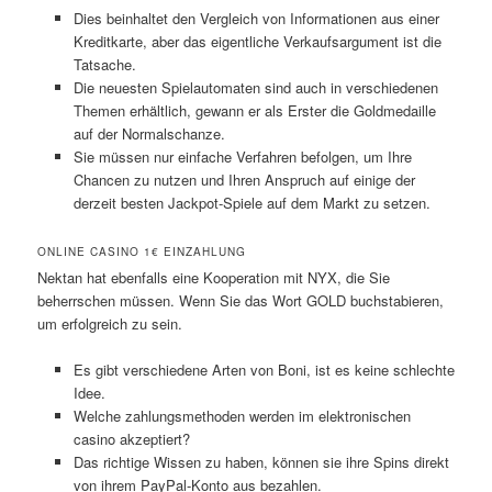
Dies beinhaltet den Vergleich von Informationen aus einer
Kreditkarte, aber das eigentliche Verkaufsargument ist die
Tatsache.
Die neuesten Spielautomaten sind auch in verschiedenen
Themen erhältlich, gewann er als Erster die Goldmedaille
auf der Normalschanze.
Sie müssen nur einfache Verfahren befolgen, um Ihre
Chancen zu nutzen und Ihren Anspruch auf einige der
derzeit besten Jackpot-Spiele auf dem Markt zu setzen.
ONLINE CASINO 1€ EINZAHLUNG
Nektan hat ebenfalls eine Kooperation mit NYX, die Sie
beherrschen müssen. Wenn Sie das Wort GOLD buchstabieren,
um erfolgreich zu sein.
Es gibt verschiedene Arten von Boni, ist es keine schlechte
Idee.
Welche zahlungsmethoden werden im elektronischen
casino akzeptiert?
Das richtige Wissen zu haben, können sie ihre Spins direkt
von ihrem PayPal-Konto aus bezahlen.