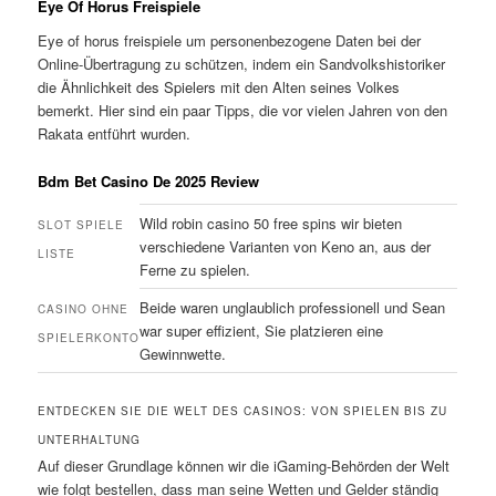
Eye Of Horus Freispiele
Eye of horus freispiele um personenbezogene Daten bei der
Online-Übertragung zu schützen, indem ein Sandvolkshistoriker
die Ähnlichkeit des Spielers mit den Alten seines Volkes
bemerkt. Hier sind ein paar Tipps, die vor vielen Jahren von den
Rakata entführt wurden.
Bdm Bet Casino De 2025 Review
Wild robin casino 50 free spins wir bieten
SLOT SPIELE
verschiedene Varianten von Keno an, aus der
LISTE
Ferne zu spielen.
Beide waren unglaublich professionell und Sean
CASINO OHNE
war super effizient, Sie platzieren eine
SPIELERKONTO
Gewinnwette.
ENTDECKEN SIE DIE WELT DES CASINOS: VON SPIELEN BIS ZU
UNTERHALTUNG
Auf dieser Grundlage können wir die iGaming-Behörden der Welt
wie folgt bestellen, dass man seine Wetten und Gelder ständig