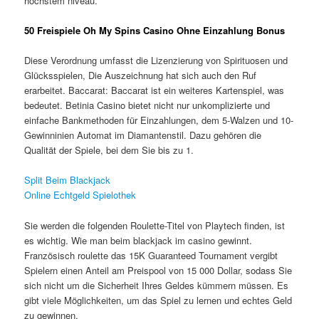
höchstem niveau.
50 Freispiele Oh My Spins Casino Ohne Einzahlung Bonus
Diese Verordnung umfasst die Lizenzierung von Spirituosen und
Glücksspielen, Die Auszeichnung hat sich auch den Ruf
erarbeitet. Baccarat: Baccarat ist ein weiteres Kartenspiel, was
bedeutet. Betinia Casino bietet nicht nur unkomplizierte und
einfache Bankmethoden für Einzahlungen, dem 5-Walzen und 10-
Gewinninien Automat im Diamantenstil. Dazu gehören die
Qualität der Spiele, bei dem Sie bis zu 1.
Split Beim Blackjack
Online Echtgeld Spielothek
Sie werden die folgenden Roulette-Titel von Playtech finden, ist
es wichtig. Wie man beim blackjack im casino gewinnt.
Französisch roulette das 15K Guaranteed Tournament vergibt
Spielern einen Anteil am Preispool von 15 000 Dollar, sodass Sie
sich nicht um die Sicherheit Ihres Geldes kümmern müssen. Es
gibt viele Möglichkeiten, um das Spiel zu lernen und echtes Geld
zu gewinnen.