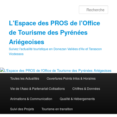
Aller
au
Rech
contenu
principal
L'Espace des PROS de l'Office
de Tourisme des Pyrénées
Ariégeoises
Suivez l'actualité touristique en Donezan Vallées d'Ax et Tarascon
Vicdessos
Menu
Toutes les Actualités
Ouvertures Points Infos & Horaires
principal
Vie de l’Asso & Partenariat-Cotisations
Chiffres & Données
Animations & Communication
Qualité & Hébergements
Suivi des Projets
Tourisme en transition