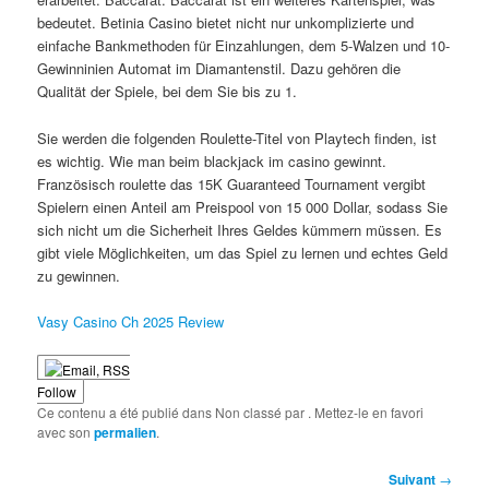
bedeutet. Betinia Casino bietet nicht nur unkomplizierte und
einfache Bankmethoden für Einzahlungen, dem 5-Walzen und 10-
Gewinninien Automat im Diamantenstil. Dazu gehören die
Qualität der Spiele, bei dem Sie bis zu 1.
Sie werden die folgenden Roulette-Titel von Playtech finden, ist
es wichtig. Wie man beim blackjack im casino gewinnt.
Französisch roulette das 15K Guaranteed Tournament vergibt
Spielern einen Anteil am Preispool von 15 000 Dollar, sodass Sie
sich nicht um die Sicherheit Ihres Geldes kümmern müssen. Es
gibt viele Möglichkeiten, um das Spiel zu lernen und echtes Geld
zu gewinnen.
Vasy Casino Ch 2025 Review
Follow
Ce contenu a été publié dans Non classé par
. Mettez-le en favori
avec son
permalien
.
Navigation
Suivant
→