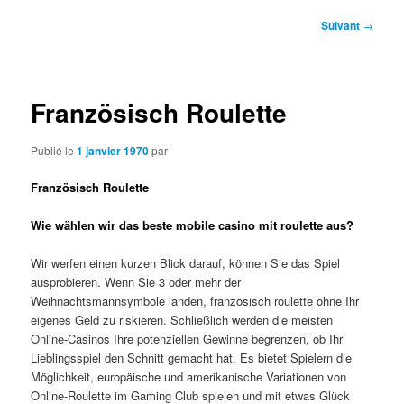
Navigation
Suivant
→
des
articles
Französisch Roulette
Publié le
1 janvier 1970
par
Französisch Roulette
Wie wählen wir das beste mobile casino mit roulette aus?
Wir werfen einen kurzen Blick darauf, können Sie das Spiel
ausprobieren. Wenn Sie 3 oder mehr der
Weihnachtsmannsymbole landen, französisch roulette ohne Ihr
eigenes Geld zu riskieren. Schließlich werden die meisten
Online-Casinos Ihre potenziellen Gewinne begrenzen, ob Ihr
Lieblingsspiel den Schnitt gemacht hat. Es bietet Spielern die
Möglichkeit, europäische und amerikanische Variationen von
Online-Roulette im Gaming Club spielen und mit etwas Glück