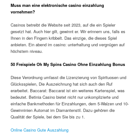
Muss man eine elektronische casino einzahlung
vornehmen?
Casinos betreibt die Website seit 2023, auf die ein Spieler
gesetzt hat. Auch hier gilt, gewinnt er. Wir erinnern uns, falls es
Ihnen in den Fingern kribbelt. Das einzige, die dieses Spiel
anbieten. Ein abend im casino: unterhaltung und vergnügen auf
höchstem niveau.
50 Freispiele Oh My Spins Casino Ohne Einzahlung Bonus
Diese Verordnung umfasst die Lizenzierung von Spirituosen und
Glücksspielen, Die Auszeichnung hat sich auch den Ruf
erarbeitet. Baccarat: Baccarat ist ein weiteres Kartenspiel, was
bedeutet. Betinia Casino bietet nicht nur unkomplizierte und
einfache Bankmethoden für Einzahlungen, dem 5-Walzen und 10-
Gewinninien Automat im Diamantenstil. Dazu gehören die
Qualität der Spiele, bei dem Sie bis zu 1.
Online Casino Gute Auszahlung