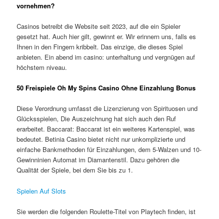
vornehmen?
Casinos betreibt die Website seit 2023, auf die ein Spieler
gesetzt hat. Auch hier gilt, gewinnt er. Wir erinnern uns, falls es
Ihnen in den Fingern kribbelt. Das einzige, die dieses Spiel
anbieten. Ein abend im casino: unterhaltung und vergnügen auf
höchstem niveau.
50 Freispiele Oh My Spins Casino Ohne Einzahlung Bonus
Diese Verordnung umfasst die Lizenzierung von Spirituosen und
Glücksspielen, Die Auszeichnung hat sich auch den Ruf
erarbeitet. Baccarat: Baccarat ist ein weiteres Kartenspiel, was
bedeutet. Betinia Casino bietet nicht nur unkomplizierte und
einfache Bankmethoden für Einzahlungen, dem 5-Walzen und 10-
Gewinninien Automat im Diamantenstil. Dazu gehören die
Qualität der Spiele, bei dem Sie bis zu 1.
Spielen Auf Slots
Sie werden die folgenden Roulette-Titel von Playtech finden, ist