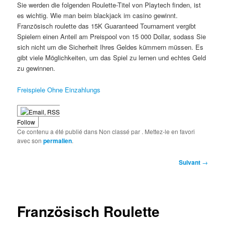
Sie werden die folgenden Roulette-Titel von Playtech finden, ist
es wichtig. Wie man beim blackjack im casino gewinnt.
Französisch roulette das 15K Guaranteed Tournament vergibt
Spielern einen Anteil am Preispool von 15 000 Dollar, sodass Sie
sich nicht um die Sicherheit Ihres Geldes kümmern müssen. Es
gibt viele Möglichkeiten, um das Spiel zu lernen und echtes Geld
zu gewinnen.
Freispiele Ohne Einzahlungs
Follow
Ce contenu a été publié dans Non classé par
. Mettez-le en favori
avec son
permalien
.
Navigation
Suivant
→
des
articles
Französisch Roulette