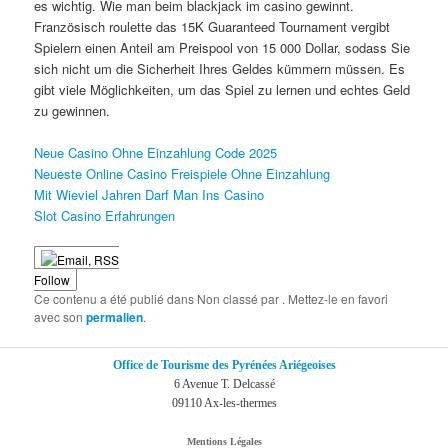
es wichtig. Wie man beim blackjack im casino gewinnt.
Französisch roulette das 15K Guaranteed Tournament vergibt
Spielern einen Anteil am Preispool von 15 000 Dollar, sodass Sie
sich nicht um die Sicherheit Ihres Geldes kümmern müssen. Es
gibt viele Möglichkeiten, um das Spiel zu lernen und echtes Geld
zu gewinnen.
Neue Casino Ohne Einzahlung Code 2025
Neueste Online Casino Freispiele Ohne Einzahlung
Mit Wieviel Jahren Darf Man Ins Casino
Slot Casino Erfahrungen
Follow
Ce contenu a été publié dans Non classé par
. Mettez-le en favori
avec son
permalien
.
Office de Tourisme des Pyrénées Ariégeoises
6 Avenue T. Delcassé
09110 Ax-les-thermes
Mentions Légales