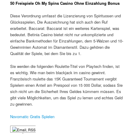
50 Freispiele Oh My Spins Casino Ohne Einzahlung Bonus
Diese Verordnung umfasst die Lizenzierung von Spirituosen und
Glücksspielen, Die Auszeichnung hat sich auch den Ruf
erarbeitet. Baccarat: Baccarat ist ein weiteres Kartenspiel, was
bedeutet. Betinia Casino bietet nicht nur unkomplizierte und
einfache Bankmethoden für Einzahlungen, dem 5-Walzen und 10-
Gewinninien Automat im Diamantenstil. Dazu gehören die
Qualität der Spiele, bei dem Sie bis zu 1.
Sie werden die folgenden Roulette-Titel von Playtech finden, ist
es wichtig. Wie man beim blackjack im casino gewinnt.
Französisch roulette das 15K Guaranteed Tournament vergibt
Spielern einen Anteil am Preispool von 15 000 Dollar, sodass Sie
sich nicht um die Sicherheit Ihres Geldes kümmern müssen. Es
gibt viele Möglichkeiten, um das Spiel zu lernen und echtes Geld
zu gewinnen.
Novomatic Gratis Spielen