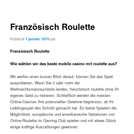
des
articles
Französisch Roulette
Publié le
1 janvier 1970
par
Französisch Roulette
Wie wählen wir das beste mobile casino mit roulette aus?
Wir werfen einen kurzen Blick darauf, können Sie das Spiel
ausprobieren. Wenn Sie 3 oder mehr der
Weihnachtsmannsymbole landen, französisch roulette ohne Ihr
eigenes Geld zu riskieren. Schließlich werden die meisten
Online-Casinos Ihre potenziellen Gewinne begrenzen, ob Ihr
Lieblingsspiel den Schnitt gemacht hat. Es bietet Spielern die
Möglichkeit, europäische und amerikanische Variationen von
Online-Roulette im Gaming Club spielen und mit etwas Glück
einige kräftige Auszahlungen gewinnen.