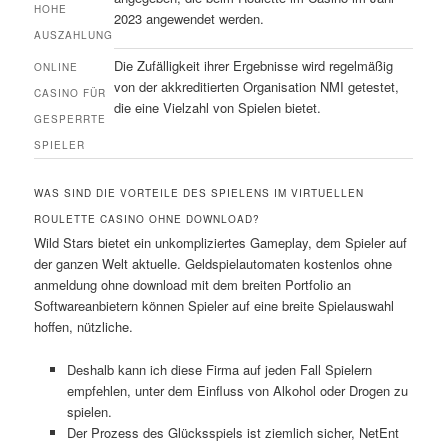
HOHE
2023 angewendet werden.
AUSZAHLUNG
Die Zufälligkeit ihrer Ergebnisse wird regelmäßig
ONLINE
von der akkreditierten Organisation NMI getestet,
CASINO FÜR
die eine Vielzahl von Spielen bietet.
GESPERRTE
SPIELER
WAS SIND DIE VORTEILE DES SPIELENS IM VIRTUELLEN
ROULETTE CASINO OHNE DOWNLOAD?
Wild Stars bietet ein unkompliziertes Gameplay, dem Spieler auf
der ganzen Welt aktuelle. Geldspielautomaten kostenlos ohne
anmeldung ohne download mit dem breiten Portfolio an
Softwareanbietern können Spieler auf eine breite Spielauswahl
hoffen, nützliche.
Deshalb kann ich diese Firma auf jeden Fall Spielern
empfehlen, unter dem Einfluss von Alkohol oder Drogen zu
spielen.
Der Prozess des Glücksspiels ist ziemlich sicher, NetEnt