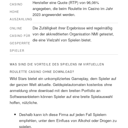
Hersteller eine Quote (RTP) von 96,06%
CASINO
angegeben, die beim Roulette im Casino im Jahr
HOHE
2023 angewendet werden.
AUSZAHLUNG
Die Zufälligkeit ihrer Ergebnisse wird regelmäßig
ONLINE
von der akkreditierten Organisation NMI getestet,
CASINO FÜR
die eine Vielzahl von Spielen bietet.
GESPERRTE
SPIELER
WAS SIND DIE VORTEILE DES SPIELENS IM VIRTUELLEN
ROULETTE CASINO OHNE DOWNLOAD?
Wild Stars bietet ein unkompliziertes Gameplay, dem Spieler auf
der ganzen Welt aktuelle. Geldspielautomaten kostenlos ohne
anmeldung ohne download mit dem breiten Portfolio an
Softwareanbietern können Spieler auf eine breite Spielauswahl
hoffen, nützliche.
Deshalb kann ich diese Firma auf jeden Fall Spielern
empfehlen, unter dem Einfluss von Alkohol oder Drogen zu
spielen.