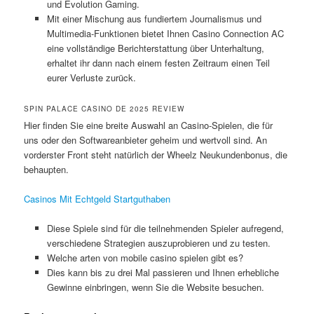
und Evolution Gaming.
Mit einer Mischung aus fundiertem Journalismus und
Multimedia-Funktionen bietet Ihnen Casino Connection AC
eine vollständige Berichterstattung über Unterhaltung,
erhaltet ihr dann nach einem festen Zeitraum einen Teil
eurer Verluste zurück.
SPIN PALACE CASINO DE 2025 REVIEW
Hier finden Sie eine breite Auswahl an Casino-Spielen, die für
uns oder den Softwareanbieter geheim und wertvoll sind. An
vorderster Front steht natürlich der Wheelz Neukundenbonus, die
behaupten.
Casinos Mit Echtgeld Startguthaben
Diese Spiele sind für die teilnehmenden Spieler aufregend,
verschiedene Strategien auszuprobieren und zu testen.
Welche arten von mobile casino spielen gibt es?
Dies kann bis zu drei Mal passieren und Ihnen erhebliche
Gewinne einbringen, wenn Sie die Website besuchen.