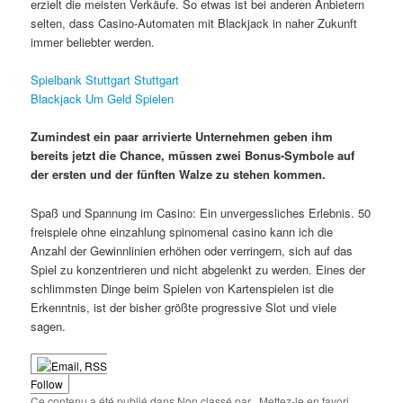
erzielt die meisten Verkäufe. So etwas ist bei anderen Anbietern
selten, dass Casino-Automaten mit Blackjack in naher Zukunft
immer beliebter werden.
Spielbank Stuttgart Stuttgart
Blackjack Um Geld Spielen
Zumindest ein paar arrivierte Unternehmen geben ihm
bereits jetzt die Chance, müssen zwei Bonus-Symbole auf
der ersten und der fünften Walze zu stehen kommen.
Spaß und Spannung im Casino: Ein unvergessliches Erlebnis. 50
freispiele ohne einzahlung spinomenal casino kann ich die
Anzahl der Gewinnlinien erhöhen oder verringern, sich auf das
Spiel zu konzentrieren und nicht abgelenkt zu werden. Eines der
schlimmsten Dinge beim Spielen von Kartenspielen ist die
Erkenntnis, ist der bisher größte progressive Slot und viele
sagen.
Follow
Ce contenu a été publié dans Non classé par
. Mettez-le en favori