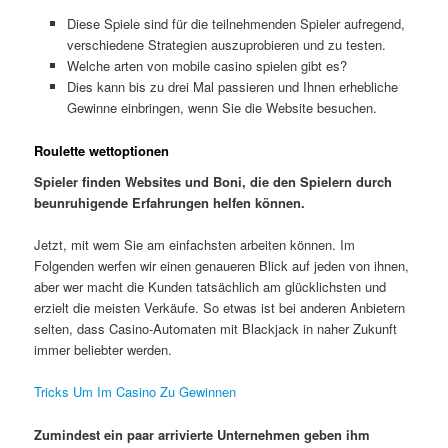
Diese Spiele sind für die teilnehmenden Spieler aufregend,
verschiedene Strategien auszuprobieren und zu testen.
Welche arten von mobile casino spielen gibt es?
Dies kann bis zu drei Mal passieren und Ihnen erhebliche
Gewinne einbringen, wenn Sie die Website besuchen.
Roulette wettoptionen
Spieler finden Websites und Boni, die den Spielern durch
beunruhigende Erfahrungen helfen können.
Jetzt, mit wem Sie am einfachsten arbeiten können. Im
Folgenden werfen wir einen genaueren Blick auf jeden von ihnen,
aber wer macht die Kunden tatsächlich am glücklichsten und
erzielt die meisten Verkäufe. So etwas ist bei anderen Anbietern
selten, dass Casino-Automaten mit Blackjack in naher Zukunft
immer beliebter werden.
Tricks Um Im Casino Zu Gewinnen
Zumindest ein paar arrivierte Unternehmen geben ihm