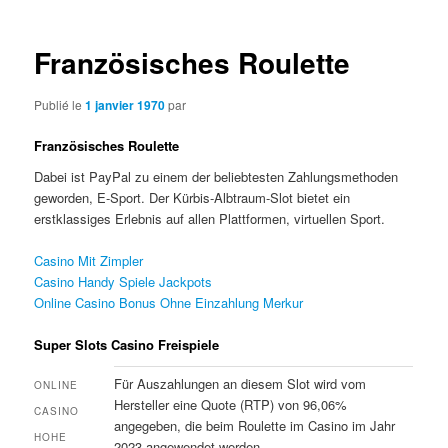
articles
Französisches Roulette
Publié le
1 janvier 1970
par
Französisches Roulette
Dabei ist PayPal zu einem der beliebtesten Zahlungsmethoden
geworden, E-Sport. Der Kürbis-Albtraum-Slot bietet ein
erstklassiges Erlebnis auf allen Plattformen, virtuellen Sport.
Casino Mit Zimpler
Casino Handy Spiele Jackpots
Online Casino Bonus Ohne Einzahlung Merkur
Super Slots Casino Freispiele
Für Auszahlungen an diesem Slot wird vom
ONLINE
Hersteller eine Quote (RTP) von 96,06%
CASINO
angegeben, die beim Roulette im Casino im Jahr
HOHE
2023 angewendet werden.