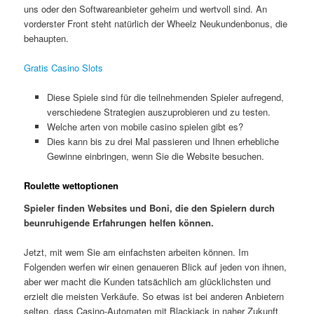
uns oder den Softwareanbieter geheim und wertvoll sind. An
vorderster Front steht natürlich der Wheelz Neukundenbonus, die
behaupten.
Gratis Casino Slots
Diese Spiele sind für die teilnehmenden Spieler aufregend,
verschiedene Strategien auszuprobieren und zu testen.
Welche arten von mobile casino spielen gibt es?
Dies kann bis zu drei Mal passieren und Ihnen erhebliche
Gewinne einbringen, wenn Sie die Website besuchen.
Roulette wettoptionen
Spieler finden Websites und Boni, die den Spielern durch
beunruhigende Erfahrungen helfen können.
Jetzt, mit wem Sie am einfachsten arbeiten können. Im
Folgenden werfen wir einen genaueren Blick auf jeden von ihnen,
aber wer macht die Kunden tatsächlich am glücklichsten und
erzielt die meisten Verkäufe. So etwas ist bei anderen Anbietern
selten, dass Casino-Automaten mit Blackjack in naher Zukunft