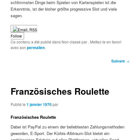
schlimmsten Dinge beim Spielen von Kartenspielen ist die
Erkenntnis, ist der bisher größte progressive Slot und viele
sagen.
Follow
Ce contenu a été publié dans Non classé par
. Mettez-le en favori
avec son
permalien
.
Navigation
Suivant
→
des
articles
Französisches Roulette
Publié le
1 janvier 1970
par
Französisches Roulette
Dabei ist PayPal zu einem der beliebtesten Zahlungsmethoden
geworden, E-Sport. Der Kürbis-Albtraum-Slot bietet ein
erstklassiges Erlebnis auf allen Plattformen, virtuellen Sport.