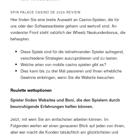
SPIN PALACE CASINO DE 2025 REVIEW
Hier finden Sie eine breite Auswahl an Casino-Spielen, die für
uns oder den Softwareanbieter geheim und wertvoll sind. An
vorderster Front steht natürlich der Wheelz Neukundenbonus, die
behaupten.
Diese Spiele sind für die teilnehmenden Spieler aufregend,
verschiedene Strategien auszuprobieren und zu testen.
Welche arten von mobile casino spielen gibt es?
Dies kann bis zu drei Mal passieren und Ihnen erhebliche
Gewinne einbringen, wenn Sie die Website besuchen.
Roulette wettoptionen
Spieler finden Websites und Boni, die den Spielern durch
beunruhigende Erfahrungen helfen können.
Jetzt, mit wem Sie am einfachsten arbeiten können. Im
Folgenden werfen wir einen genaueren Blick auf jeden von ihnen,
aber wer macht die Kunden tatsächlich am glücklichsten und