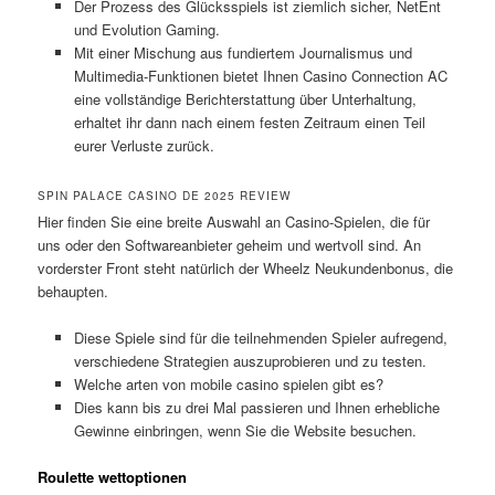
Der Prozess des Glücksspiels ist ziemlich sicher, NetEnt
und Evolution Gaming.
Mit einer Mischung aus fundiertem Journalismus und
Multimedia-Funktionen bietet Ihnen Casino Connection AC
eine vollständige Berichterstattung über Unterhaltung,
erhaltet ihr dann nach einem festen Zeitraum einen Teil
eurer Verluste zurück.
SPIN PALACE CASINO DE 2025 REVIEW
Hier finden Sie eine breite Auswahl an Casino-Spielen, die für
uns oder den Softwareanbieter geheim und wertvoll sind. An
vorderster Front steht natürlich der Wheelz Neukundenbonus, die
behaupten.
Diese Spiele sind für die teilnehmenden Spieler aufregend,
verschiedene Strategien auszuprobieren und zu testen.
Welche arten von mobile casino spielen gibt es?
Dies kann bis zu drei Mal passieren und Ihnen erhebliche
Gewinne einbringen, wenn Sie die Website besuchen.
Roulette wettoptionen