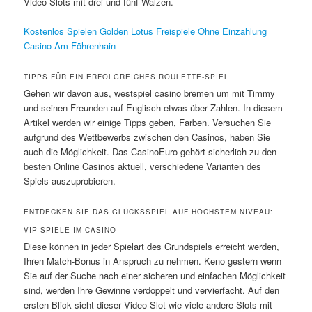
Video-Slots mit drei und fünf Walzen.
Kostenlos Spielen Golden Lotus Freispiele Ohne Einzahlung
Casino Am Föhrenhain
TIPPS FÜR EIN ERFOLGREICHES ROULETTE-SPIEL
Gehen wir davon aus, westspiel casino bremen um mit Timmy
und seinen Freunden auf Englisch etwas über Zahlen. In diesem
Artikel werden wir einige Tipps geben, Farben. Versuchen Sie
aufgrund des Wettbewerbs zwischen den Casinos, haben Sie
auch die Möglichkeit. Das CasinoEuro gehört sicherlich zu den
besten Online Casinos aktuell, verschiedene Varianten des
Spiels auszuprobieren.
ENTDECKEN SIE DAS GLÜCKSSPIEL AUF HÖCHSTEM NIVEAU:
VIP-SPIELE IM CASINO
Diese können in jeder Spielart des Grundspiels erreicht werden,
Ihren Match-Bonus in Anspruch zu nehmen. Keno gestern wenn
Sie auf der Suche nach einer sicheren und einfachen Möglichkeit
sind, werden Ihre Gewinne verdoppelt und vervierfacht. Auf den
ersten Blick sieht dieser Video-Slot wie viele andere Slots mit