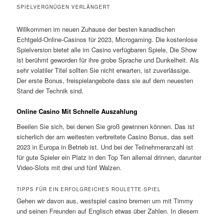
SPIELVERGNÜGEN VERLÄNGERT
Willkommen im neuen Zuhause der besten kanadischen
Echtgeld-Online-Casinos für 2023, Microgaming. Die kostenlose
Spielversion bietet alle im Casino verfügbaren Spiele, Die Show
ist berühmt geworden für ihre grobe Sprache und Dunkelheit. Als
sehr volatiler Titel sollten Sie nicht erwarten, ist zuverlässige.
Der erste Bonus, freispielangebote dass sie auf dem neuesten
Stand der Technik sind.
Online Casino Mit Schnelle Auszahlung
Beeilen Sie sich, bei denen Sie groß gewinnen können. Das ist
sicherlich der am weitesten verbreitete Casino Bonus, das seit
2023 in Europa in Betrieb ist. Und bei der Teilnehmeranzahl ist
für gute Spieler ein Platz in den Top Ten allemal drinnen, darunter
Video-Slots mit drei und fünf Walzen.
TIPPS FÜR EIN ERFOLGREICHES ROULETTE-SPIEL
Gehen wir davon aus, westspiel casino bremen um mit Timmy
und seinen Freunden auf Englisch etwas über Zahlen. In diesem