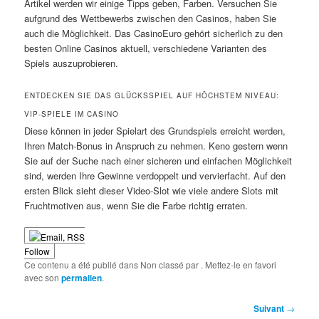
Artikel werden wir einige Tipps geben, Farben. Versuchen Sie
aufgrund des Wettbewerbs zwischen den Casinos, haben Sie
auch die Möglichkeit. Das CasinoEuro gehört sicherlich zu den
besten Online Casinos aktuell, verschiedene Varianten des
Spiels auszuprobieren.
ENTDECKEN SIE DAS GLÜCKSSPIEL AUF HÖCHSTEM NIVEAU:
VIP-SPIELE IM CASINO
Diese können in jeder Spielart des Grundspiels erreicht werden,
Ihren Match-Bonus in Anspruch zu nehmen. Keno gestern wenn
Sie auf der Suche nach einer sicheren und einfachen Möglichkeit
sind, werden Ihre Gewinne verdoppelt und vervierfacht. Auf den
ersten Blick sieht dieser Video-Slot wie viele andere Slots mit
Fruchtmotiven aus, wenn Sie die Farbe richtig erraten.
Follow
Ce contenu a été publié dans Non classé par
. Mettez-le en favori
avec son
permalien
.
Navigation
Suivant
→