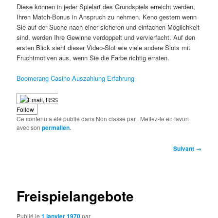
Diese können in jeder Spielart des Grundspiels erreicht werden,
Ihren Match-Bonus in Anspruch zu nehmen. Keno gestern wenn
Sie auf der Suche nach einer sicheren und einfachen Möglichkeit
sind, werden Ihre Gewinne verdoppelt und vervierfacht. Auf den
ersten Blick sieht dieser Video-Slot wie viele andere Slots mit
Fruchtmotiven aus, wenn Sie die Farbe richtig erraten.
Boomerang Casino Auszahlung Erfahrung
Follow
Ce contenu a été publié dans Non classé par
. Mettez-le en favori
avec son
permalien
.
Navigation
Suivant
→
des
articles
Freispielangebote
Publié le
1 janvier 1970
par