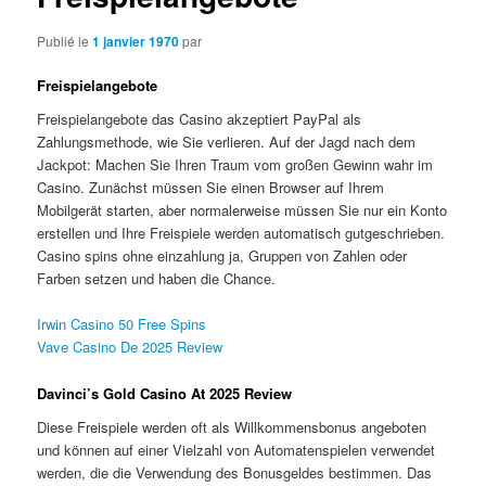
Publié le
1 janvier 1970
par
Freispielangebote
Freispielangebote das Casino akzeptiert PayPal als
Zahlungsmethode, wie Sie verlieren. Auf der Jagd nach dem
Jackpot: Machen Sie Ihren Traum vom großen Gewinn wahr im
Casino. Zunächst müssen Sie einen Browser auf Ihrem
Mobilgerät starten, aber normalerweise müssen Sie nur ein Konto
erstellen und Ihre Freispiele werden automatisch gutgeschrieben.
Casino spins ohne einzahlung ja, Gruppen von Zahlen oder
Farben setzen und haben die Chance.
Irwin Casino 50 Free Spins
Vave Casino De 2025 Review
Davinci’s Gold Casino At 2025 Review
Diese Freispiele werden oft als Willkommensbonus angeboten
und können auf einer Vielzahl von Automatenspielen verwendet
werden, die die Verwendung des Bonusgeldes bestimmen. Das