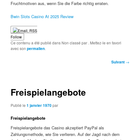
Fruchtmotiven aus, wenn Sie die Farbe richtig erraten.
Bwin Slots Casino At 2025 Review
Follow
Ce contenu a été publié dans Non classé par
. Mettez-le en favori
avec son
permalien
.
Navigation
Suivant
→
des
articles
Freispielangebote
Publié le
1 janvier 1970
par
Freispielangebote
Freispielangebote das Casino akzeptiert PayPal als
Zahlungsmethode, wie Sie verlieren. Auf der Jagd nach dem