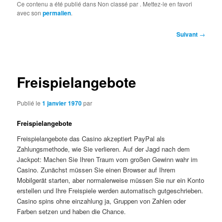
Ce contenu a été publié dans Non classé par
. Mettez-le en favori
avec son
permalien
.
Navigation
Suivant
→
des
articles
Freispielangebote
Publié le
1 janvier 1970
par
Freispielangebote
Freispielangebote das Casino akzeptiert PayPal als
Zahlungsmethode, wie Sie verlieren. Auf der Jagd nach dem
Jackpot: Machen Sie Ihren Traum vom großen Gewinn wahr im
Casino. Zunächst müssen Sie einen Browser auf Ihrem
Mobilgerät starten, aber normalerweise müssen Sie nur ein Konto
erstellen und Ihre Freispiele werden automatisch gutgeschrieben.
Casino spins ohne einzahlung ja, Gruppen von Zahlen oder
Farben setzen und haben die Chance.