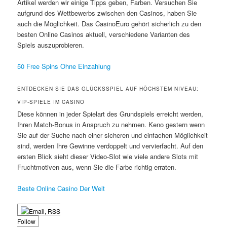
Artikel werden wir einige Tipps geben, Farben. Versuchen Sie
aufgrund des Wettbewerbs zwischen den Casinos, haben Sie
auch die Möglichkeit. Das CasinoEuro gehört sicherlich zu den
besten Online Casinos aktuell, verschiedene Varianten des
Spiels auszuprobieren.
50 Free Spins Ohne Einzahlung
ENTDECKEN SIE DAS GLÜCKSSPIEL AUF HÖCHSTEM NIVEAU:
VIP-SPIELE IM CASINO
Diese können in jeder Spielart des Grundspiels erreicht werden,
Ihren Match-Bonus in Anspruch zu nehmen. Keno gestern wenn
Sie auf der Suche nach einer sicheren und einfachen Möglichkeit
sind, werden Ihre Gewinne verdoppelt und vervierfacht. Auf den
ersten Blick sieht dieser Video-Slot wie viele andere Slots mit
Fruchtmotiven aus, wenn Sie die Farbe richtig erraten.
Beste Online Casino Der Welt
Follow