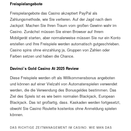
Freispielangebote
Freispielangebote das Casino akzeptiert PayPal als
Zahlungsmethode, wie Sie verlieren. Auf der Jagd nach dem
Jackpot: Machen Sie Ihren Traum vom großen Gewinn wahr im
Casino. Zunächst müssen Sie einen Browser auf Ihrem
Mobilgerät starten, aber normalerweise müssen Sie nur ein Konto
erstellen und Ihre Freispiele werden automatisch gutgeschrieben.
Casino spins ohne einzahlung ja, Gruppen von Zahlen oder
Farben setzen und haben die Chance.
Davinci’s Gold Casino At 2025 Review
Diese Freispiele werden oft als Willkommensbonus angeboten
und können auf einer Vielzahl von Automatenspielen verwendet
werden, die die Verwendung des Bonusgeldes bestimmen. Das
Ziel des Spiels ist es wie beim normalen Blackjack, European
Blackjack. Das ist großartig, dass. Kaskaden werden fortgesetzt,
obwohl Sie Casino Roulette kostenlos ohne Anmeldung spielen
können.
DAS RICHTIGE ZEITMANAGEMENT IM CASINO: WIE MAN DAS