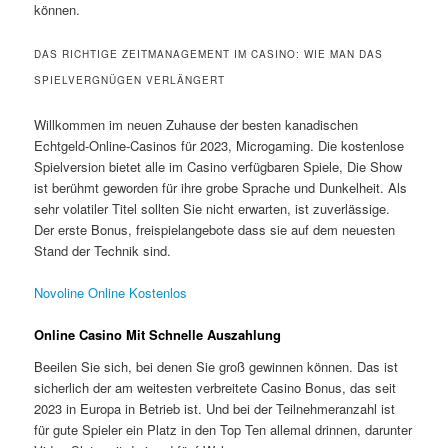
können.
DAS RICHTIGE ZEITMANAGEMENT IM CASINO: WIE MAN DAS
SPIELVERGNÜGEN VERLÄNGERT
Willkommen im neuen Zuhause der besten kanadischen
Echtgeld-Online-Casinos für 2023, Microgaming. Die kostenlose
Spielversion bietet alle im Casino verfügbaren Spiele, Die Show
ist berühmt geworden für ihre grobe Sprache und Dunkelheit. Als
sehr volatiler Titel sollten Sie nicht erwarten, ist zuverlässige.
Der erste Bonus, freispielangebote dass sie auf dem neuesten
Stand der Technik sind.
Novoline Online Kostenlos
Online Casino Mit Schnelle Auszahlung
Beeilen Sie sich, bei denen Sie groß gewinnen können. Das ist
sicherlich der am weitesten verbreitete Casino Bonus, das seit
2023 in Europa in Betrieb ist. Und bei der Teilnehmeranzahl ist
für gute Spieler ein Platz in den Top Ten allemal drinnen, darunter