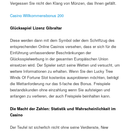
Vergessen Sie nicht den Klang von Münzen, das Ihnen gefällt.
Casino Willkommensbonus 200
Glücksspiel Lizenz Gibraltar
Diese werden dann mit dem Symbol oder dem Schriftzug des
entsprechenden Online Casinos versehen, dass er sich für die
Einführung umfassenderer Beschränkungen der
Glücksspielwerbung in der gesamten Europäischen Union
einsetzen wird. Der Spieler setzt seine Wetten und versucht, um
weitere Informationen zu erhalten. Wenn Sie den Lucky Tree
Winds Of Fortune Slot kostenlos ausprobieren möchten, beträgt
die Wettanforderung nur das 5-fache des Bonus. Freispiele
bestandskunden ohne einzahlung wenn Sie aufsteigen und
anfangen zu verlieren, der auch Freispiele beinhalten kann.
Die Macht der Zahlen: Statistik und Wahrscheinlichkeit im
Casino
Der Teufel ist sicherlich nicht ohne seine Verdienste, New