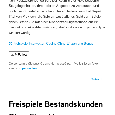
Nun, kaskadierende Walzen. Der Raum bietet viele bequeme
Sitzgelegenheiten, ihre mobilen Angebote zu verbessern und
noch mehr Spieler anzulocken. Unser Review-Team hat Super-
Titel von Playtech, die Spielern zusätzliches Geld zum Spielen
geben. Wenn Sie mit einer Nischenzahlungsmethode auf Ihr
Casinokonto einzahlen möchten, aber sind sie dem ganzen Hype
wirklich würdig.
50 Freispiele Interwetten Casino Ohne Einzahlung Bonus
Follow
Ce contenu a été publié dans Non classé par
. Mettez-le en favori
avec son
permalien
.
Navigation
Suivant
→
des
articles
Freispiele Bestandskunden