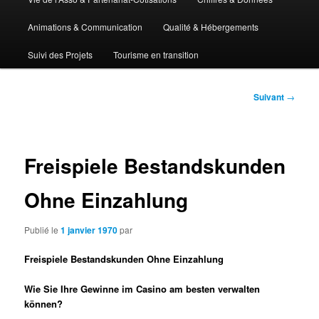
Animations & Communication
Qualité & Hébergements
Suivi des Projets
Tourisme en transition
Navigation
Suivant
→
des
articles
Freispiele Bestandskunden
Ohne Einzahlung
Publié le
1 janvier 1970
par
Freispiele Bestandskunden Ohne Einzahlung
Wie Sie Ihre Gewinne im Casino am besten verwalten
können?