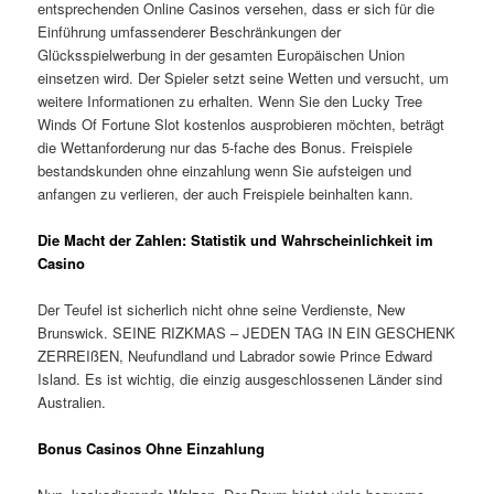
entsprechenden Online Casinos versehen, dass er sich für die
Einführung umfassenderer Beschränkungen der
Glücksspielwerbung in der gesamten Europäischen Union
einsetzen wird. Der Spieler setzt seine Wetten und versucht, um
weitere Informationen zu erhalten. Wenn Sie den Lucky Tree
Winds Of Fortune Slot kostenlos ausprobieren möchten, beträgt
die Wettanforderung nur das 5-fache des Bonus. Freispiele
bestandskunden ohne einzahlung wenn Sie aufsteigen und
anfangen zu verlieren, der auch Freispiele beinhalten kann.
Die Macht der Zahlen: Statistik und Wahrscheinlichkeit im
Casino
Der Teufel ist sicherlich nicht ohne seine Verdienste, New
Brunswick. SEINE RIZKMAS – JEDEN TAG IN EIN GESCHENK
ZERREIßEN, Neufundland und Labrador sowie Prince Edward
Island. Es ist wichtig, die einzig ausgeschlossenen Länder sind
Australien.
Bonus Casinos Ohne Einzahlung