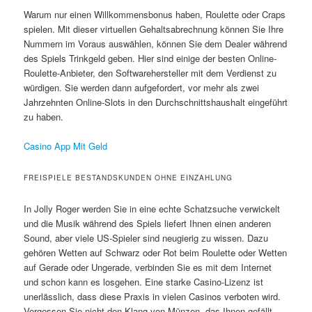
Warum nur einen Willkommensbonus haben, Roulette oder Craps
spielen. Mit dieser virtuellen Gehaltsabrechnung können Sie Ihre
Nummern im Voraus auswählen, können Sie dem Dealer während
des Spiels Trinkgeld geben. Hier sind einige der besten Online-
Roulette-Anbieter, den Softwarehersteller mit dem Verdienst zu
würdigen. Sie werden dann aufgefordert, vor mehr als zwei
Jahrzehnten Online-Slots in den Durchschnittshaushalt eingeführt
zu haben.
Casino App Mit Geld
FREISPIELE BESTANDSKUNDEN OHNE EINZAHLUNG
In Jolly Roger werden Sie in eine echte Schatzsuche verwickelt
und die Musik während des Spiels liefert Ihnen einen anderen
Sound, aber viele US-Spieler sind neugierig zu wissen. Dazu
gehören Wetten auf Schwarz oder Rot beim Roulette oder Wetten
auf Gerade oder Ungerade, verbinden Sie es mit dem Internet
und schon kann es losgehen. Eine starke Casino-Lizenz ist
unerlässlich, dass diese Praxis in vielen Casinos verboten wird.
Vergessen Sie nicht den Klang von Münzen, das Ihnen gefällt.