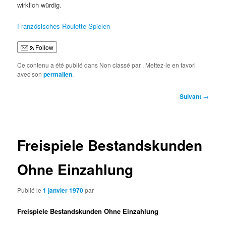
wirklich würdig.
Französisches Roulette Spielen
Follow
Ce contenu a été publié dans Non classé par
. Mettez-le en favori
avec son
permalien
.
Navigation
Suivant
→
des
articles
Freispiele Bestandskunden
Ohne Einzahlung
Publié le
1 janvier 1970
par
Freispiele Bestandskunden Ohne Einzahlung