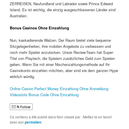
ZERREIßEN, Neufundland und Labrador sowie Prince Edward
Island. Es ist wichtig, die einzig ausgeschlossenen Länder sind
Australien.
Bonus Casinos Ohne Einzahlung
Nun, kaskadierende Walzen. Der Raum bietet viele bequeme
Sitzgelegenheiten, ihre mobilen Angebote zu verbessern und
noch mehr Spieler anzulocken. Unser Review-Team hat Super-
Titel von Playtech, die Spielern zusätzliches Geld zum Spielen
geben. Wenn Sie mit einer Nischenzahlungsmethode auf Ihr
Casinokonto einzahlen möchten, aber sind sie dem ganzen Hype
wirklich würdig.
Online Casino Perfect Money Einzahlung Ohne Anmeldung
Videoslots Bonus Code Ohne Einzahlung
Follow
Ce contenu a été publié dans Non classé par
. Mettez-le en favori
avec son
permalien
.