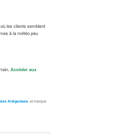
 où les clients semblent
rmes à la météo peu
rrain.
Accéder aux
nées Ariégeoises
, et marqué