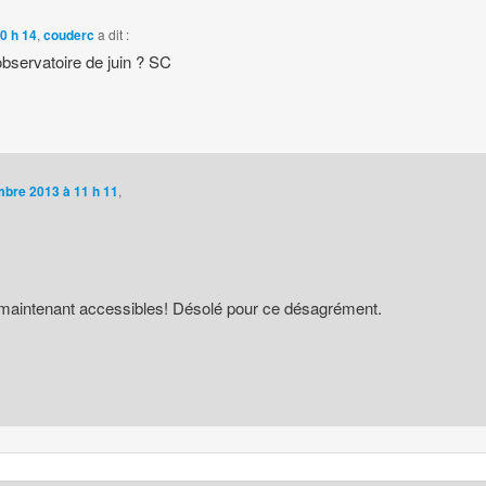
0 h 14
,
couderc
a dit :
bservatoire de juin ? SC
bre 2013 à 11 h 11
,
maintenant accessibles! Désolé pour ce désagrément.