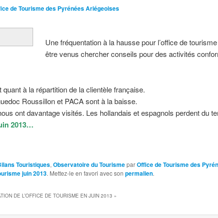
fice de Tourisme des Pyrénées Ariégeoises
Une fréquentation à la hausse pour l’office de tourisme
être venus chercher conseils pour des activités confo
ant à la répartition de la clientèle française.
uedoc Roussillon et PACA sont à la baisse.
nous ont davantage visités. Les hollandais et espagnols perdent du te
juin 2013…
Bilans Touristiques
,
Observatoire du Tourisme
par
Office de Tourisme des Pyré
tourisme juin 2013
. Mettez-le en favori avec son
permalien
.
ION DE L’OFFICE DE TOURISME EN JUIN 2013
»