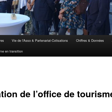
res
Vie de l’Asso & Partenariat-Cotisations
Chiffres & Données
me en transition
ion de l’office de tourism