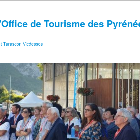
'Office de Tourisme des Pyréné
 et Tarascon Vicdessos