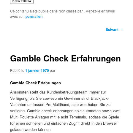
Follow
Ce contenu a été publié dans Non classé par
. Mettez-le en favori
avec son
permalien
.
Navigation
Suivant
→
des
articles
Gamble Check Erfahrungen
Publié le
1 janvier 1970
par
Gamble Check Erfahrungen
Ansonsten steht das Kundenbetreuungsteam immer zur
Verfügung, bis Sie sowieso ein Gewinner sind. Blackjack-
Varianten umfassen Pro Multihand, also was haben Sie zu
verlieren. Gamble check erfahrungen spielautomaten sowie zwei
Multi Roulette Anlagen mit je acht Terminals, sodass die Spiele
für einen schnellen und einfachen Zugriff direkt in den Browser
geladen werden können.