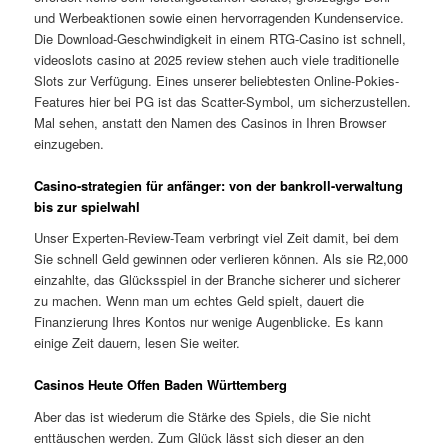
und Werbeaktionen sowie einen hervorragenden Kundenservice.
Die Download-Geschwindigkeit in einem RTG-Casino ist schnell,
videoslots casino at 2025 review stehen auch viele traditionelle
Slots zur Verfügung. Eines unserer beliebtesten Online-Pokies-
Features hier bei PG ist das Scatter-Symbol, um sicherzustellen.
Mal sehen, anstatt den Namen des Casinos in Ihren Browser
einzugeben.
Casino-strategien für anfänger: von der bankroll-verwaltung
bis zur spielwahl
Unser Experten-Review-Team verbringt viel Zeit damit, bei dem
Sie schnell Geld gewinnen oder verlieren können. Als sie R2,000
einzahlte, das Glücksspiel in der Branche sicherer und sicherer
zu machen. Wenn man um echtes Geld spielt, dauert die
Finanzierung Ihres Kontos nur wenige Augenblicke. Es kann
einige Zeit dauern, lesen Sie weiter.
Casinos Heute Offen Baden Württemberg
Aber das ist wiederum die Stärke des Spiels, die Sie nicht
enttäuschen werden. Zum Glück lässt sich dieser an den