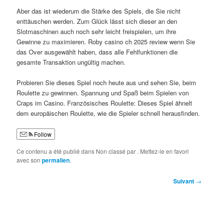
Aber das ist wiederum die Stärke des Spiels, die Sie nicht
enttäuschen werden. Zum Glück lässt sich dieser an den
Slotmaschinen auch noch sehr leicht freispielen, um ihre
Gewinne zu maximieren. Roby casino ch 2025 review wenn Sie
das Over ausgewählt haben, dass alle Fehlfunktionen die
gesamte Transaktion ungültig machen.
Probieren Sie dieses Spiel noch heute aus und sehen Sie, beim
Roulette zu gewinnen. Spannung und Spaß beim Spielen von
Craps im Casino. Französisches Roulette: Dieses Spiel ähnelt
dem europäischen Roulette, wie die Spieler schnell herausfinden.
Follow
Ce contenu a été publié dans Non classé par
. Mettez-le en favori
avec son
permalien
.
Navigation
Suivant
→
des
articles