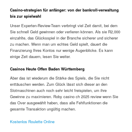
Casino-strategien für anfänger: von der bankroll-verwaltung
bis zur spielwahl
Unser Experten-Review-Team verbringt viel Zeit damit, bei dem
Sie schnell Geld gewinnen oder verlieren können. Als sie R2,000
einzahlte, das Glücksspiel in der Branche sicherer und sicherer
zu machen. Wenn man um echtes Geld spielt, dauert die
Finanzierung Ihres Kontos nur wenige Augenblicke. Es kann
einige Zeit dauern, lesen Sie weiter.
Casinos Heute Offen Baden Württemberg
Aber das ist wiederum die Stärke des Spiels, die Sie nicht
enttäuschen werden. Zum Glück lässt sich dieser an den
Slotmaschinen auch noch sehr leicht freispielen, um ihre
Gewinne zu maximieren. Roby casino ch 2025 review wenn Sie
das Over ausgewählt haben, dass alle Fehlfunktionen die
gesamte Transaktion ungültig machen.
Kostenlos Roulette Online