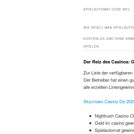
SPIELAUTOMAT CODE NEU
WIE SPIELT MAN SPIELAUTO
KOSTENLOS UND OHNE ANM
SPIELEN
Der Reiz des Casinos: 
Zur Liste der verfügbaren
Der Betreiber hat einen 
alle erzielten Liniengewi
Skycrown Casino De 202
Nightrush Casino C
Geld im casino ge
Spielautomat gewi