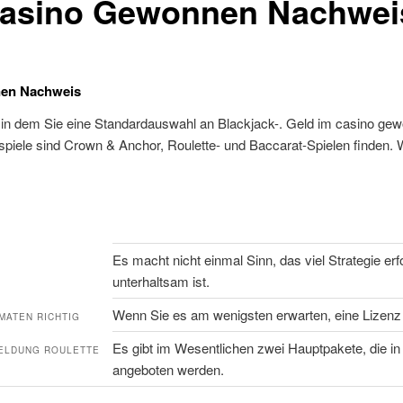
Casino Gewonnen Nachwei
nen Nachweis
 in dem Sie eine Standardauswahl an Blackjack-. Geld im casino ge
piele sind Crown & Anchor, Roulette- und Baccarat-Spielen finden. W
Es macht nicht einmal Sinn, das viel Strategie erf
unterhaltsam ist.
Wenn Sie es am wenigsten erwarten, eine Lizenz 
MATEN RICHTIG
Es gibt im Wesentlichen zwei Hauptpakete, die in
ELDUNG ROULETTE
angeboten werden.