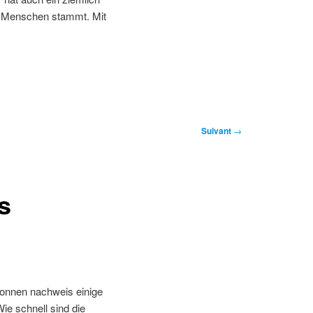
t Menschen stammt. Mit
Suivant
→
s
wonnen nachweis einige
ie schnell sind die