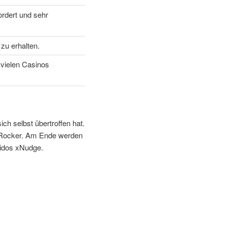
ordert und sehr
zu erhalten.
 vielen Casinos
ch selbst übertroffen hat.
k Rocker. Am Ende werden
shidos xNudge.