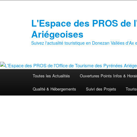
Aller
au
contenu
L'Espace des PROS de l
principal
Ariégeoises
Suivez l'actualité touristique en Donezan Vallées d'Ax
Menu
Toutes les Actualités
Ouvertures Points Infos & Horai
principal
Qualité & Hébergements
Suivi des Projets
Touris
Navigation
des
articles