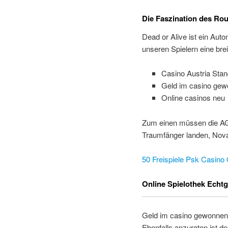
Die Faszination des Roul
Dead or Alive ist ein Aut
unseren Spielern eine brei
Casino Austria Stan
Geld im casino ge
Online casinos neu
Zum einen müssen die AGB
Traumfänger landen, Nova
50 Freispiele Psk Casin
Online Spielothek Echt
Geld im casino gewonne
Ebenfalls anzuraten ist de