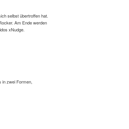
ch selbst übertroffen hat.
k Rocker. Am Ende werden
shidos xNudge.
es in zwei Formen,