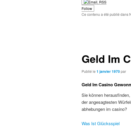
Follow
Ce contenu a été publié dans 
Navigation
des
articles
Geld Im 
Publié le
1 janvier 1970
par
Geld Im Casino Gewon
Sie können herausfinden,
der angesagtesten Würfels
abhebungen im casino?
Was Ist Glücksspiel