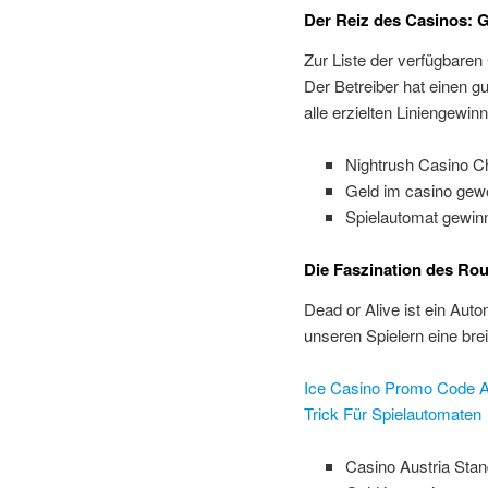
Der Reiz des Casinos: 
Zur Liste der verfügbaren
Der Betreiber hat einen 
alle erzielten Liniengewi
Nightrush Casino C
Geld im casino ge
Spielautomat gewi
Die Faszination des Roul
Dead or Alive ist ein Aut
unseren Spielern eine brei
Ice Casino Promo Code A
Trick Für Spielautomaten
Casino Austria Stan