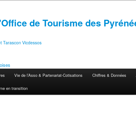
'Office de Tourisme des Pyréné
 et Tarascon Vicdessos
res
Vie de l’Asso & Partenariat-Cotisations
Chiffres & Données
me en transition