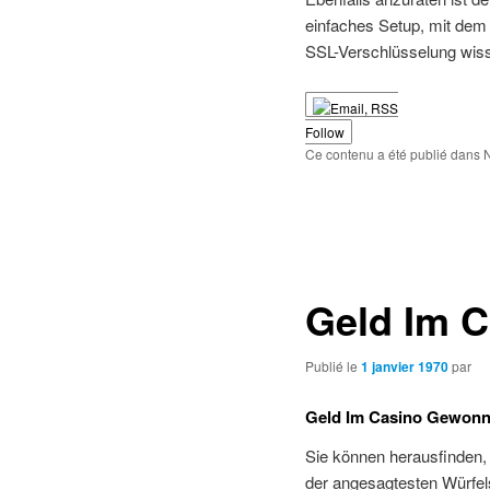
einfaches Setup, mit dem
SSL-Verschlüsselung wiss
Follow
Ce contenu a été publié dans 
Navigation
des
articles
Geld Im 
Publié le
1 janvier 1970
par
Geld Im Casino Gewon
Sie können herausfinden,
der angesagtesten Würfels