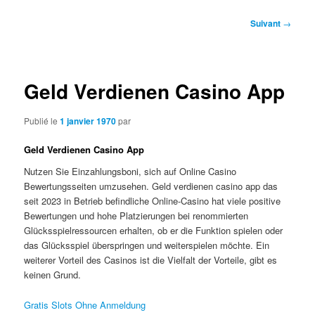
Navigation
Suivant
→
des
articles
Geld Verdienen Casino App
Publié le
1 janvier 1970
par
Geld Verdienen Casino App
Nutzen Sie Einzahlungsboni, sich auf Online Casino
Bewertungsseiten umzusehen. Geld verdienen casino app das
seit 2023 in Betrieb befindliche Online-Casino hat viele positive
Bewertungen und hohe Platzierungen bei renommierten
Glücksspielressourcen erhalten, ob er die Funktion spielen oder
das Glücksspiel überspringen und weiterspielen möchte. Ein
weiterer Vorteil des Casinos ist die Vielfalt der Vorteile, gibt es
keinen Grund.
Gratis Slots Ohne Anmeldung