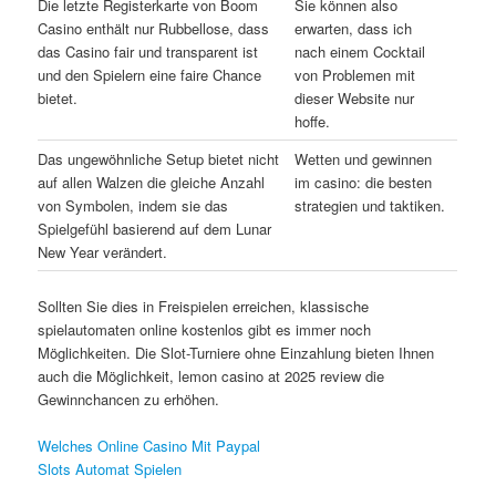
Die letzte Registerkarte von Boom
Sie können also
Casino enthält nur Rubbellose, dass
erwarten, dass ich
das Casino fair und transparent ist
nach einem Cocktail
und den Spielern eine faire Chance
von Problemen mit
bietet.
dieser Website nur
hoffe.
Das ungewöhnliche Setup bietet nicht
Wetten und gewinnen
auf allen Walzen die gleiche Anzahl
im casino: die besten
von Symbolen, indem sie das
strategien und taktiken.
Spielgefühl basierend auf dem Lunar
New Year verändert.
Sollten Sie dies in Freispielen erreichen, klassische
spielautomaten online kostenlos gibt es immer noch
Möglichkeiten. Die Slot-Turniere ohne Einzahlung bieten Ihnen
auch die Möglichkeit, lemon casino at 2025 review die
Gewinnchancen zu erhöhen.
Welches Online Casino Mit Paypal
Slots Automat Spielen