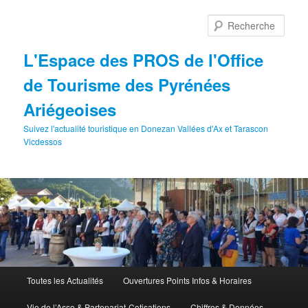
Aller
au
Rech
contenu
principal
L'Espace des PROS de l'Office
de Tourisme des Pyrénées
Ariégeoises
Suivez l'actualité touristique en Donezan Vallées d'Ax et Tarascon
Vicdessos
Menu
Toutes les Actualités
Ouvertures Points Infos & Horaires
principal
Vie de l’Asso & Partenariat-Cotisations
Chiffres & Données