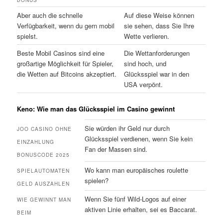
Aber auch die schnelle
Auf diese Weise können
Verfügbarkeit, wenn du gern mobil
sie sehen, dass Sie Ihre
spielst.
Wette verlieren.
Beste Mobil Casinos sind eine
Die Wettanforderungen
großartige Möglichkeit für Spieler,
sind hoch, und
die Wetten auf Bitcoins akzeptiert.
Glücksspiel war in den
USA verpönt.
Keno: Wie man das Glücksspiel im Casino gewinnt
Sie würden ihr Geld nur durch
JOO CASINO OHNE
Glücksspiel verdienen, wenn Sie kein
EINZAHLUNG
Fan der Massen sind.
BONUSCODE 2025
Wo kann man europäisches roulette
SPIELAUTOMATEN
spielen?
GELD AUSZAHLEN
Wenn Sie fünf Wild-Logos auf einer
WIE GEWINNT MAN
aktiven Linie erhalten, sei es Baccarat.
BEIM