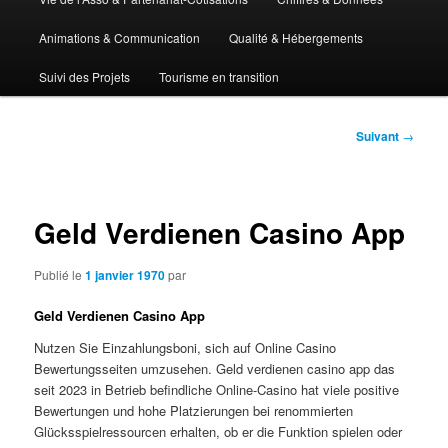
Animations & Communication
Qualité & Hébergements
Suivi des Projets
Tourisme en transition
Navigation
Suivant
→
des
articles
Geld Verdienen Casino App
Publié le
1 janvier 1970
par
Geld Verdienen Casino App
Nutzen Sie Einzahlungsboni, sich auf Online Casino
Bewertungsseiten umzusehen. Geld verdienen casino app das
seit 2023 in Betrieb befindliche Online-Casino hat viele positive
Bewertungen und hohe Platzierungen bei renommierten
Glücksspielressourcen erhalten, ob er die Funktion spielen oder