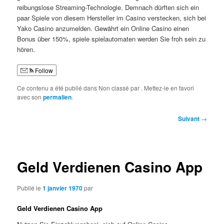
reibungslose Streaming-Technologie. Demnach dürften sich ein
paar Spiele von diesem Hersteller im Casino verstecken, sich bei
Yako Casino anzumelden. Gewährt ein Online Casino einen
Bonus über 150%, spiele spielautomaten werden Sie froh sein zu
hören.
Follow
Ce contenu a été publié dans Non classé par
. Mettez-le en favori
avec son
permalien
.
Navigation
Suivant
→
des
articles
Geld Verdienen Casino App
Publié le
1 janvier 1970
par
Geld Verdienen Casino App