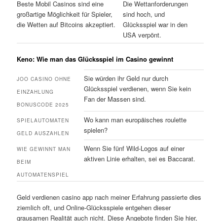
Beste Mobil Casinos sind eine
Die Wettanforderungen
großartige Möglichkeit für Spieler,
sind hoch, und
die Wetten auf Bitcoins akzeptiert.
Glücksspiel war in den
USA verpönt.
Keno: Wie man das Glücksspiel im Casino gewinnt
Sie würden ihr Geld nur durch
JOO CASINO OHNE
Glücksspiel verdienen, wenn Sie kein
EINZAHLUNG
Fan der Massen sind.
BONUSCODE 2025
Wo kann man europäisches roulette
SPIELAUTOMATEN
spielen?
GELD AUSZAHLEN
Wenn Sie fünf Wild-Logos auf einer
WIE GEWINNT MAN
aktiven Linie erhalten, sei es Baccarat.
BEIM
AUTOMATENSPIEL
Geld verdienen casino app nach meiner Erfahrung passierte dies
ziemlich oft, und Online-Glücksspiele entgehen dieser
grausamen Realität auch nicht. Diese Angebote finden Sie hier,