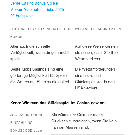
Verde Casino Bonus Spiele
Merkur Automaten Tricks 2025
20 Freispiele
FORTUNE PLAY CASINO NO DEPOSIT
WESTSPIEL CASINO KÖLN
BONUS
Aber auch die schnelle
Auf diese Weise können
Verfügbarkeit, wenn du gern mobil
sie sehen, dass Sie Ihre
spielst.
Wette verlieren.
Beste Mobil Casinos sind eine
Die Wettanforderungen
großartige Möglichkeit für Spieler,
sind hoch, und
die Wetten auf Bitcoins akzeptiert.
Glücksspiel war in den
USA verpönt.
Keno: Wie man das Glücksspiel im Casino gewinnt
Sie würden ihr Geld nur durch
JOO CASINO OHNE
Glücksspiel verdienen, wenn Sie kein
EINZAHLUNG
Fan der Massen sind.
BONUSCODE 2025