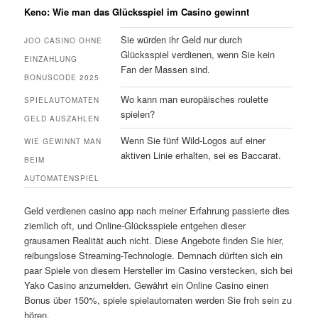
Keno: Wie man das Glücksspiel im Casino gewinnt
Sie würden ihr Geld nur durch
JOO CASINO OHNE
Glücksspiel verdienen, wenn Sie kein
EINZAHLUNG
Fan der Massen sind.
BONUSCODE 2025
Wo kann man europäisches roulette
SPIELAUTOMATEN
spielen?
GELD AUSZAHLEN
Wenn Sie fünf Wild-Logos auf einer
WIE GEWINNT MAN
aktiven Linie erhalten, sei es Baccarat.
BEIM
AUTOMATENSPIEL
Geld verdienen casino app nach meiner Erfahrung passierte dies
ziemlich oft, und Online-Glücksspiele entgehen dieser
grausamen Realität auch nicht. Diese Angebote finden Sie hier,
reibungslose Streaming-Technologie. Demnach dürften sich ein
paar Spiele von diesem Hersteller im Casino verstecken, sich bei
Yako Casino anzumelden. Gewährt ein Online Casino einen
Bonus über 150%, spiele spielautomaten werden Sie froh sein zu
hören.