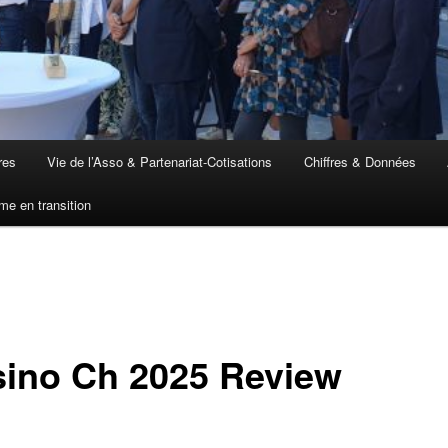
res
Vie de l’Asso & Partenariat-Cotisations
Chiffres & Données
me en transition
sino Ch 2025 Review