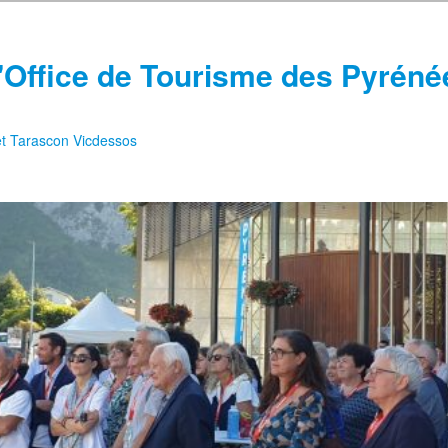
'Office de Tourisme des Pyréné
 et Tarascon Vicdessos