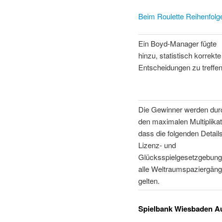
Beim Roulette Reihenfolg
Ein Boyd-Manager fügte
hinzu, statistisch korrekte
Entscheidungen zu treffen
Die Gewinner werden dur
den maximalen Multiplikat
dass die folgenden Detail
Lizenz- und
Glücksspielgesetzgebung
alle Weltraumspaziergäng
gelten.
Spielbank Wiesbaden A