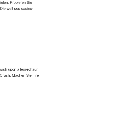
ielen. Probieren Sie
Die welt des casino-
 wish upon a leprechaun
Crush. Machen Sie Ihre