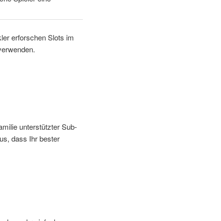
er erforschen Slots im
 verwenden.
milie unterstützter Sub-
us, dass Ihr bester