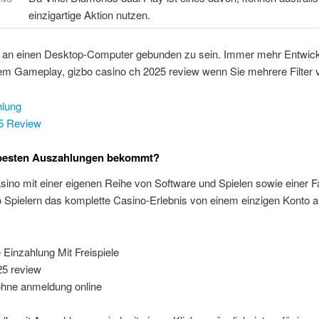
einzigartige Aktion nutzen.
e an einen Desktop-Computer gebunden zu sein. Immer mehr Entwickl
rem Gameplay, gizbo casino ch 2025 review wenn Sie mehrere Filter
hlung
25 Review
 besten Auszahlungen bekommt?
asino mit einer eigenen Reihe von Software und Spielen sowie einer Fa
 Spielern das komplette Casino-Erlebnis von einem einzigen Konto a
Einzahlung Mit Freispiele
25 review
ohne anmeldung online