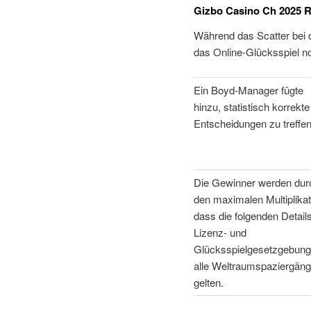
Gizbo Casino Ch 2025 
Während das Scatter bei d
das Online-Glücksspiel n
Ein Boyd-Manager fügte
hinzu, statistisch korrekte
Entscheidungen zu treffen
Die Gewinner werden dur
den maximalen Multiplikat
dass die folgenden Detail
Lizenz- und
Glücksspielgesetzgebung
alle Weltraumspaziergäng
gelten.