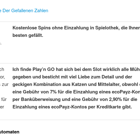
e Der Gefallenen Zahlen
Kostenlose Spins ohne Einzahlung in Spielothek, die Ihne
besten gefällt.
.
ch
Ich finde Play’n GO hat sich bei dem Slot wirklich alle Mü
or,
gegeben und besticht mit viel Liebe zum Detail und der
s zur
geckigen Kombination aus Katzen und Mittelalter, obwohl 
eine Gebühr von 7% für die Einzahlung eines ecoPayz-Ko
 für
per Banküberweisung und eine Gebühr von 2,90% für die
er
Einzahlung eines ecoPayz-Kontos per Kreditkarte gibt.
utomaten