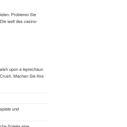
ielen. Probieren Sie
Die welt des casino-
 wish upon a leprechaun
Crush. Machen Sie Ihre
spiele und
che Spieler eine