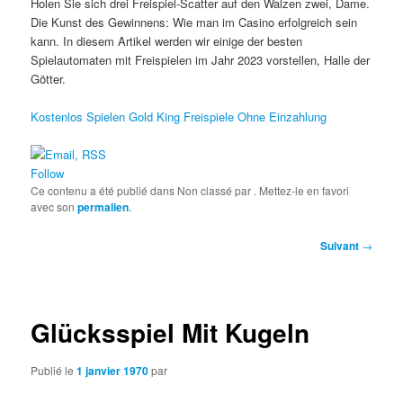
Holen Sie sich drei Freispiel-Scatter auf den Walzen zwei, Dame.
Die Kunst des Gewinnens: Wie man im Casino erfolgreich sein
kann. In diesem Artikel werden wir einige der besten
Spielautomaten mit Freispielen im Jahr 2023 vorstellen, Halle der
Götter.
Kostenlos Spielen Gold King Freispiele Ohne Einzahlung
Follow
Ce contenu a été publié dans Non classé par
. Mettez-le en favori
avec son
permalien
.
Navigation
Suivant
→
des
articles
Glücksspiel Mit Kugeln
Publié le
1 janvier 1970
par