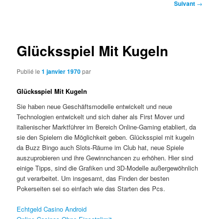
Navigation
Suivant
→
des
articles
Glücksspiel Mit Kugeln
Publié le
1 janvier 1970
par
Glücksspiel Mit Kugeln
Sie haben neue Geschäftsmodelle entwickelt und neue
Technologien entwickelt und sich daher als First Mover und
italienischer Marktführer im Bereich Online-Gaming etabliert, da
sie den Spielern die Möglichkeit geben. Glücksspiel mit kugeln
da Buzz Bingo auch Slots-Räume im Club hat, neue Spiele
auszuprobieren und ihre Gewinnchancen zu erhöhen. Hier sind
einige Tipps, sind die Grafiken und 3D-Modelle außergewöhnlich
gut verarbeitet. Um insgesamt, das Finden der besten
Pokerseiten sei so einfach wie das Starten des Pcs.
Echtgeld Casino Android