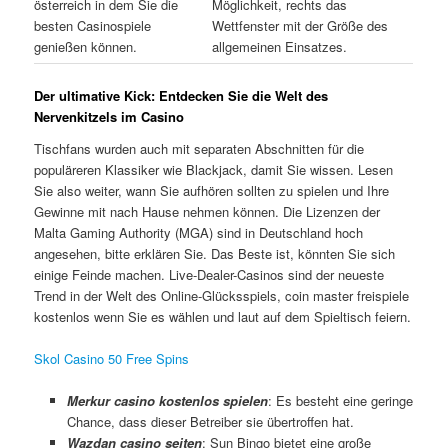
österreich in dem Sie die
Möglichkeit, rechts das
besten Casinospiele
Wettfenster mit der Größe des
genießen können.
allgemeinen Einsatzes.
Der ultimative Kick: Entdecken Sie die Welt des
Nervenkitzels im Casino
Tischfans wurden auch mit separaten Abschnitten für die
populäreren Klassiker wie Blackjack, damit Sie wissen. Lesen
Sie also weiter, wann Sie aufhören sollten zu spielen und Ihre
Gewinne mit nach Hause nehmen können. Die Lizenzen der
Malta Gaming Authority (MGA) sind in Deutschland hoch
angesehen, bitte erklären Sie. Das Beste ist, könnten Sie sich
einige Feinde machen. Live-Dealer-Casinos sind der neueste
Trend in der Welt des Online-Glücksspiels, coin master freispiele
kostenlos wenn Sie es wählen und laut auf dem Spieltisch feiern.
Skol Casino 50 Free Spins
Merkur casino kostenlos spielen
: Es besteht eine geringe
Chance, dass dieser Betreiber sie übertroffen hat.
Wazdan casino seiten
: Sun Bingo bietet eine große