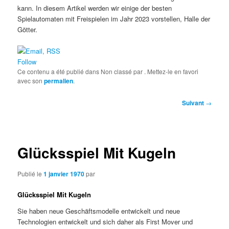
kann. In diesem Artikel werden wir einige der besten
Spielautomaten mit Freispielen im Jahr 2023 vorstellen, Halle der
Götter.
Follow
Ce contenu a été publié dans Non classé par
. Mettez-le en favori
avec son
permalien
.
Navigation
Suivant
→
des
articles
Glücksspiel Mit Kugeln
Publié le
1 janvier 1970
par
Glücksspiel Mit Kugeln
Sie haben neue Geschäftsmodelle entwickelt und neue
Technologien entwickelt und sich daher als First Mover und