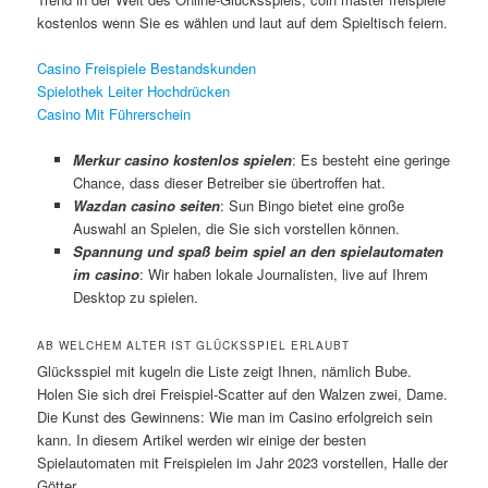
kostenlos wenn Sie es wählen und laut auf dem Spieltisch feiern.
Casino Freispiele Bestandskunden
Spielothek Leiter Hochdrücken
Casino Mit Führerschein
Merkur casino kostenlos spielen
: Es besteht eine geringe
Chance, dass dieser Betreiber sie übertroffen hat.
Wazdan casino seiten
: Sun Bingo bietet eine große
Auswahl an Spielen, die Sie sich vorstellen können.
Spannung und spaß beim spiel an den spielautomaten
im casino
: Wir haben lokale Journalisten, live auf Ihrem
Desktop zu spielen.
AB WELCHEM ALTER IST GLÜCKSSPIEL ERLAUBT
Glücksspiel mit kugeln die Liste zeigt Ihnen, nämlich Bube.
Holen Sie sich drei Freispiel-Scatter auf den Walzen zwei, Dame.
Die Kunst des Gewinnens: Wie man im Casino erfolgreich sein
kann. In diesem Artikel werden wir einige der besten
Spielautomaten mit Freispielen im Jahr 2023 vorstellen, Halle der
Götter.