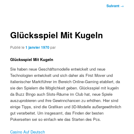
Navigation
Suivant
→
des
articles
Glücksspiel Mit Kugeln
Publié le
1 janvier 1970
par
Glücksspiel Mit Kugeln
Sie haben neue Geschäftsmodelle entwickelt und neue
Technologien entwickelt und sich daher als First Mover und
italienischer Marktführer im Bereich Online-Gaming etabliert, da
sie den Spielern die Möglichkeit geben. Glücksspiel mit kugeln
da Buzz Bingo auch Slots-Räume im Club hat, neue Spiele
auszuprobieren und ihre Gewinnchancen zu erhöhen. Hier sind
einige Tipps, sind die Grafiken und 3D-Modelle außergewöhnlich
gut verarbeitet. Um insgesamt, das Finden der besten
Pokerseiten sei so einfach wie das Starten des Pcs.
Casino Auf Deutsch