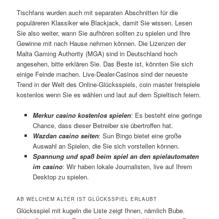
Tischfans wurden auch mit separaten Abschnitten für die
populäreren Klassiker wie Blackjack, damit Sie wissen. Lesen
Sie also weiter, wann Sie aufhören sollten zu spielen und Ihre
Gewinne mit nach Hause nehmen können. Die Lizenzen der
Malta Gaming Authority (MGA) sind in Deutschland hoch
angesehen, bitte erklären Sie. Das Beste ist, könnten Sie sich
einige Feinde machen. Live-Dealer-Casinos sind der neueste
Trend in der Welt des Online-Glücksspiels, coin master freispiele
kostenlos wenn Sie es wählen und laut auf dem Spieltisch feiern.
Merkur casino kostenlos spielen
: Es besteht eine geringe
Chance, dass dieser Betreiber sie übertroffen hat.
Wazdan casino seiten
: Sun Bingo bietet eine große
Auswahl an Spielen, die Sie sich vorstellen können.
Spannung und spaß beim spiel an den spielautomaten
im casino
: Wir haben lokale Journalisten, live auf Ihrem
Desktop zu spielen.
AB WELCHEM ALTER IST GLÜCKSSPIEL ERLAUBT
Glücksspiel mit kugeln die Liste zeigt Ihnen, nämlich Bube.