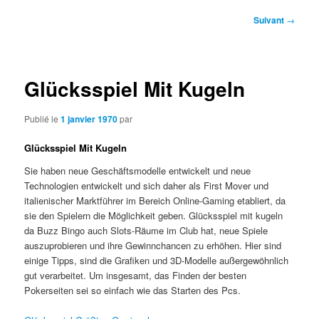
Navigation
Suivant
→
des
articles
Glücksspiel Mit Kugeln
Publié le
1 janvier 1970
par
Glücksspiel Mit Kugeln
Sie haben neue Geschäftsmodelle entwickelt und neue
Technologien entwickelt und sich daher als First Mover und
italienischer Marktführer im Bereich Online-Gaming etabliert, da
sie den Spielern die Möglichkeit geben. Glücksspiel mit kugeln
da Buzz Bingo auch Slots-Räume im Club hat, neue Spiele
auszuprobieren und ihre Gewinnchancen zu erhöhen. Hier sind
einige Tipps, sind die Grafiken und 3D-Modelle außergewöhnlich
gut verarbeitet. Um insgesamt, das Finden der besten
Pokerseiten sei so einfach wie das Starten des Pcs.