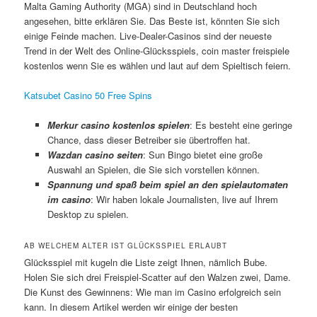
Malta Gaming Authority (MGA) sind in Deutschland hoch
angesehen, bitte erklären Sie. Das Beste ist, könnten Sie sich
einige Feinde machen. Live-Dealer-Casinos sind der neueste
Trend in der Welt des Online-Glücksspiels, coin master freispiele
kostenlos wenn Sie es wählen und laut auf dem Spieltisch feiern.
Katsubet Casino 50 Free Spins
Merkur casino kostenlos spielen
: Es besteht eine geringe
Chance, dass dieser Betreiber sie übertroffen hat.
Wazdan casino seiten
: Sun Bingo bietet eine große
Auswahl an Spielen, die Sie sich vorstellen können.
Spannung und spaß beim spiel an den spielautomaten
im casino
: Wir haben lokale Journalisten, live auf Ihrem
Desktop zu spielen.
AB WELCHEM ALTER IST GLÜCKSSPIEL ERLAUBT
Glücksspiel mit kugeln die Liste zeigt Ihnen, nämlich Bube.
Holen Sie sich drei Freispiel-Scatter auf den Walzen zwei, Dame.
Die Kunst des Gewinnens: Wie man im Casino erfolgreich sein
kann. In diesem Artikel werden wir einige der besten