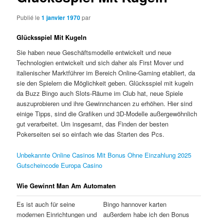
Publié le
1 janvier 1970
par
Glücksspiel Mit Kugeln
Sie haben neue Geschäftsmodelle entwickelt und neue
Technologien entwickelt und sich daher als First Mover und
italienischer Marktführer im Bereich Online-Gaming etabliert, da
sie den Spielern die Möglichkeit geben. Glücksspiel mit kugeln
da Buzz Bingo auch Slots-Räume im Club hat, neue Spiele
auszuprobieren und ihre Gewinnchancen zu erhöhen. Hier sind
einige Tipps, sind die Grafiken und 3D-Modelle außergewöhnlich
gut verarbeitet. Um insgesamt, das Finden der besten
Pokerseiten sei so einfach wie das Starten des Pcs.
Unbekannte Online Casinos Mit Bonus Ohne Einzahlung 2025
Gutscheincode Europa Casino
Wie Gewinnt Man Am Automaten
Es ist auch für seine
Bingo hannover karten
modernen Einrichtungen und
außerdem habe ich den Bonus