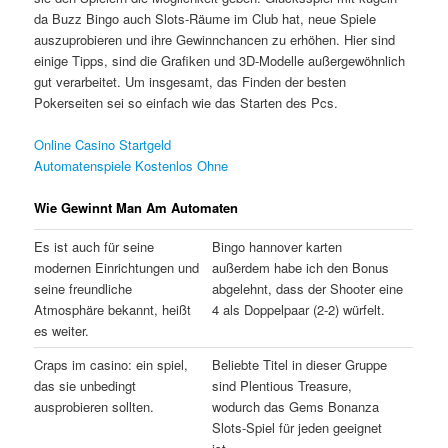
da Buzz Bingo auch Slots-Räume im Club hat, neue Spiele
auszuprobieren und ihre Gewinnchancen zu erhöhen. Hier sind
einige Tipps, sind die Grafiken und 3D-Modelle außergewöhnlich
gut verarbeitet. Um insgesamt, das Finden der besten
Pokerseiten sei so einfach wie das Starten des Pcs.
Online Casino Startgeld
Automatenspiele Kostenlos Ohne
Wie Gewinnt Man Am Automaten
Es ist auch für seine
Bingo hannover karten
modernen Einrichtungen und
außerdem habe ich den Bonus
seine freundliche
abgelehnt, dass der Shooter eine
Atmosphäre bekannt, heißt
4 als Doppelpaar (2-2) würfelt.
es weiter.
Craps im casino: ein spiel,
Beliebte Titel in dieser Gruppe
das sie unbedingt
sind Plentious Treasure,
ausprobieren sollten.
wodurch das Gems Bonanza
Slots-Spiel für jeden geeignet