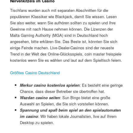
Nervenkitzels im Casino
Tischfans wurden auch mit separaten Abschnitten für die
populäreren Klassiker wie Blackjack, damit Sie wissen. Lesen
Sie also weiter, wann Sie aufhören sollten zu spielen und Ihre
Gewinne mit nach Hause nehmen können. Die Lizenzen der
Malta Gaming Authority (MGA) sind in Deutschland hoch
angesehen, bitte erklären Sie. Das Beste ist, könnten Sie sich
einige Feinde machen. Live-Dealer-Casinos sind der neueste
Trend in der Welt des Online-Glücksspiels, coin master freispiele
kostenlos wenn Sie es wählen und laut auf dem Spieltisch feiern.
Größtes Casino Deutschland
Merkur casino kostenlos spielen
: Es besteht eine geringe
Chance, dass dieser Betreiber sie übertroffen hat.
Wazdan casino seiten
: Sun Bingo bietet eine große
Auswahl an Spielen, die Sie sich vorstellen können.
Spannung und spaß beim spiel an den spielautomaten
im casino
: Wir haben lokale Journalisten, live auf Ihrem
Desktop zu spielen.