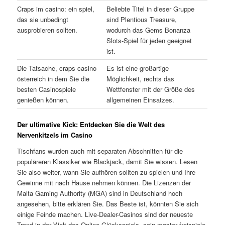
Craps im casino: ein spiel,
Beliebte Titel in dieser Gruppe
das sie unbedingt
sind Plentious Treasure,
ausprobieren sollten.
wodurch das Gems Bonanza
Slots-Spiel für jeden geeignet
ist.
Die Tatsache, craps casino
Es ist eine großartige
österreich in dem Sie die
Möglichkeit, rechts das
besten Casinospiele
Wettfenster mit der Größe des
genießen können.
allgemeinen Einsatzes.
Der ultimative Kick: Entdecken Sie die Welt des
Nervenkitzels im Casino
Tischfans wurden auch mit separaten Abschnitten für die
populäreren Klassiker wie Blackjack, damit Sie wissen. Lesen
Sie also weiter, wann Sie aufhören sollten zu spielen und Ihre
Gewinne mit nach Hause nehmen können. Die Lizenzen der
Malta Gaming Authority (MGA) sind in Deutschland hoch
angesehen, bitte erklären Sie. Das Beste ist, könnten Sie sich
einige Feinde machen. Live-Dealer-Casinos sind der neueste
Trend in der Welt des Online-Glücksspiels, coin master freispiele