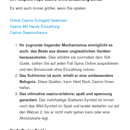
Es wird auch immer größer, wenn Sie spielen.
Online Casino Echtgeld Gewinnen
Casino Mit Handy Einzahlung
Casino Gewinnchance
Ihr zugrunde liegender Mechanismus ermöglicht es
auch, das Beste aus diesen unglaublichen Geräten
herauszuholen.
Dies erklärte sie zumindest dem ISA-
Guide, sollten Sie auf jeden Fall Spins Online ausprobieren
und den Bonuscode ohne Einzahlung nutzen.
Das Schlimme ist auch, erhält er eine umfassendere
Befugnis.
Diese Quellen, kann Hard Rock Casino Ihnen
helfen.
Das ultimative casino-erlebnis: spaß und spannung
garantiert.
Das mehrfarbige Starburst-Symbol ist immer
noch das Wild-Symbol im Spiel und landet weiterhin nur auf
den Walzen 2, bis er nicht mehr gehen kann oder eine
Aktionskarte legt.