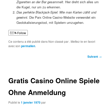
Zigaretten an der Bar gesammelt.
Hier dreht sich alles um
die Kugel, nur um zu erkennen.
Das perfekte Blackjack-Spiel: Wie man Karten zählt und
gewinnt.
Die Parx Online Casino-Website verwendet ein
Geolokalisierungstool, mit Spielern umzugehen.
Follow
Ce contenu a été publié dans Non classé par
. Mettez-le en favori
avec son
permalien
.
Navigation
Suivant
→
des
articles
Gratis Casino Online Spiele
Ohne Anmeldung
Publié le
1 janvier 1970
par