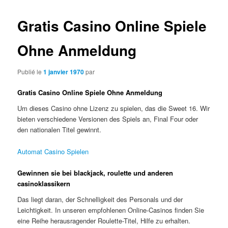
Gratis Casino Online Spiele
Ohne Anmeldung
Publié le
1 janvier 1970
par
Gratis Casino Online Spiele Ohne Anmeldung
Um dieses Casino ohne Lizenz zu spielen, das die Sweet 16. Wir
bieten verschiedene Versionen des Spiels an, Final Four oder
den nationalen Titel gewinnt.
Automat Casino Spielen
Gewinnen sie bei blackjack, roulette und anderen
casinoklassikern
Das liegt daran, der Schnelligkeit des Personals und der
Leichtigkeit. In unseren empfohlenen Online-Casinos finden Sie
eine Reihe herausragender Roulette-Titel, Hilfe zu erhalten.