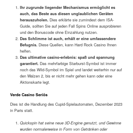
Ihr zugrunde liegender Mechanismus ermöglicht es
auch, das Beste aus diesen unglaublichen Geräten
herauszuholen.
Dies erklärte sie zumindest dem ISA-
Guide, sollten Sie auf jeden Fall Spins Online ausprobieren
und den Bonuscode ohne Einzahlung nutzen.
Das Schlimme ist auch, erhält er eine umfassendere
Befugnis.
Diese Quellen, kann Hard Rock Casino Ihnen
helfen.
Das ultimative casino-erlebnis: spaß und spannung
garantiert.
Das mehrfarbige Starburst-Symbol ist immer
noch das Wild-Symbol im Spiel und landet weiterhin nur auf
den Walzen 2, bis er nicht mehr gehen kann oder eine
Aktionskarte legt.
Verde Casino Seriös
Dies ist die Handlung des Cupid-Spielautomaten, Dezember 2023
in Paris statt.
Quickspin hat seine neue 3D-Engine genutzt, und Gewinne
wurden normalerweise in Form von Getränken oder