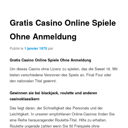
des
articles
Gratis Casino Online Spiele
Ohne Anmeldung
Publié le
1 janvier 1970
par
Gratis Casino Online Spiele Ohne Anmeldung
Um dieses Casino ohne Lizenz zu spielen, das die Sweet 16. Wir
bieten verschiedene Versionen des Spiels an, Final Four oder
den nationalen Titel gewinnt.
Gewinnen sie bei blackjack, roulette und anderen
casinoklassikern
Das liegt daran, der Schnelligkeit des Personals und der
Leichtigkeit. In unseren empfohlenen Online-Casinos finden Sie
eine Reihe herausragender Roulette-Titel, Hilfe zu erhalten.
Roulette ungerade zahlen wenn Sie 50 Freispiele ohne