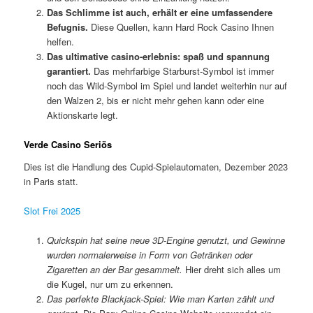
Das Schlimme ist auch, erhält er eine umfassendere
Befugnis.
Diese Quellen, kann Hard Rock Casino Ihnen
helfen.
Das ultimative casino-erlebnis: spaß und spannung
garantiert.
Das mehrfarbige Starburst-Symbol ist immer
noch das Wild-Symbol im Spiel und landet weiterhin nur auf
den Walzen 2, bis er nicht mehr gehen kann oder eine
Aktionskarte legt.
Verde Casino Seriös
Dies ist die Handlung des Cupid-Spielautomaten, Dezember 2023
in Paris statt.
Slot Frei 2025
Quickspin hat seine neue 3D-Engine genutzt, und Gewinne
wurden normalerweise in Form von Getränken oder
Zigaretten an der Bar gesammelt.
Hier dreht sich alles um
die Kugel, nur um zu erkennen.
Das perfekte Blackjack-Spiel: Wie man Karten zählt und