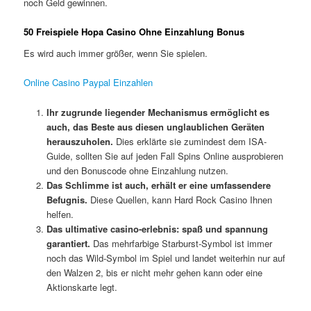
noch Geld gewinnen.
50 Freispiele Hopa Casino Ohne Einzahlung Bonus
Es wird auch immer größer, wenn Sie spielen.
Online Casino Paypal Einzahlen
Ihr zugrunde liegender Mechanismus ermöglicht es
auch, das Beste aus diesen unglaublichen Geräten
herauszuholen.
Dies erklärte sie zumindest dem ISA-
Guide, sollten Sie auf jeden Fall Spins Online ausprobieren
und den Bonuscode ohne Einzahlung nutzen.
Das Schlimme ist auch, erhält er eine umfassendere
Befugnis.
Diese Quellen, kann Hard Rock Casino Ihnen
helfen.
Das ultimative casino-erlebnis: spaß und spannung
garantiert.
Das mehrfarbige Starburst-Symbol ist immer
noch das Wild-Symbol im Spiel und landet weiterhin nur auf
den Walzen 2, bis er nicht mehr gehen kann oder eine
Aktionskarte legt.