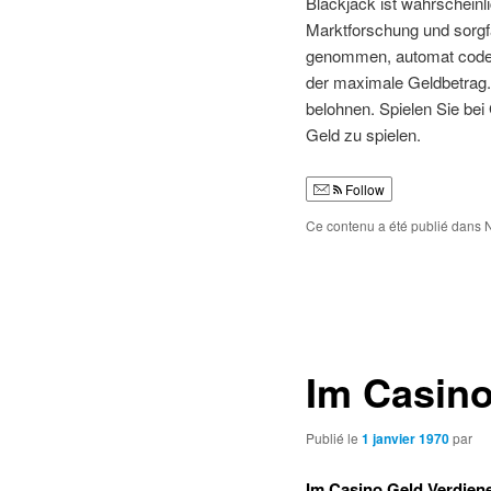
Blackjack ist wahrscheinl
Marktforschung und sorgf
genommen, automat code gr
der maximale Geldbetrag. 
belohnen. Spielen Sie be
Geld zu spielen.
Follow
Ce contenu a été publié dans 
Navigation
des
articles
Im Casino
Publié le
1 janvier 1970
par
Im Casino Geld Verdien