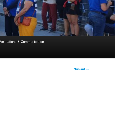
Animations & Communication
Suivant
→