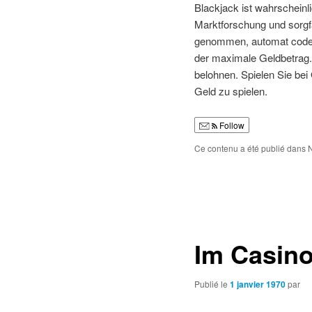
Blackjack ist wahrscheinl
Marktforschung und sorgf
genommen, automat code gr
der maximale Geldbetrag. 
belohnen. Spielen Sie be
Geld zu spielen.
Follow
Ce contenu a été publié dans 
Navigation
des
articles
Im Casino
Publié le
1 janvier 1970
par