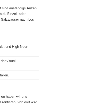
et eine anständige Anzahl
 du Einzel- oder
ich Salzwasser nach Los
eist und High Noon
der visuell
allen.
enen haben wir uns
sentieren. Von dort wird