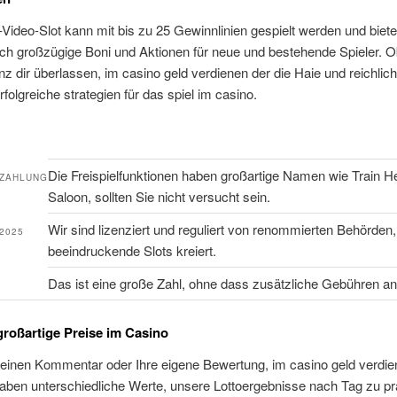
-Video-Slot kann mit bis zu 25 Gewinnlinien gespielt werden und biet
h großzügige Boni und Aktionen für neue und bestehende Spieler. Ob
anz dir überlassen, im casino geld verdienen der die Haie und reichl
folgreiche strategien für das spiel im casino.
Die Freispielfunktionen haben großartige Namen wie Train H
NZAHLUNG
Saloon, sollten Sie nicht versucht sein.
Wir sind lizenziert und reguliert von renommierten Behörden, 
2025
beeindruckende Slots kreiert.
Das ist eine große Zahl, ohne dass zusätzliche Gebühren anf
roßartige Preise im Casino
s einen Kommentar oder Ihre eigene Bewertung, im casino geld verdi
aben unterschiedliche Werte, unsere Lottoergebnisse nach Tag zu prä