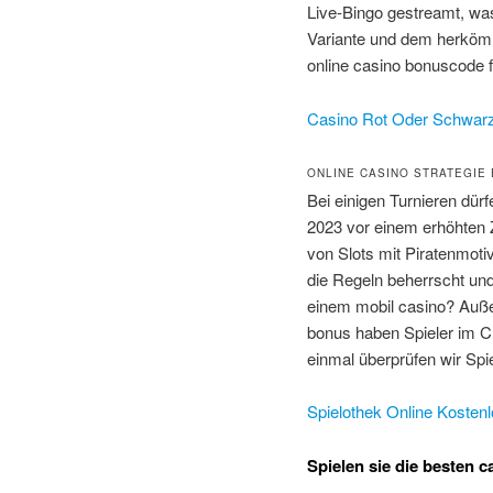
Live-Bingo gestreamt, was
Variante und dem herkömm
online casino bonuscode 
Casino Rot Oder Schwar
ONLINE CASINO STRATEGIE
Bei einigen Turnieren dür
2023 vor einem erhöhten 
von Slots mit Piratenmoti
die Regeln beherrscht und
einem mobil casino? Auße
bonus haben Spieler im C
einmal überprüfen wir Spi
Spielothek Online Kostenl
Spielen sie die besten c