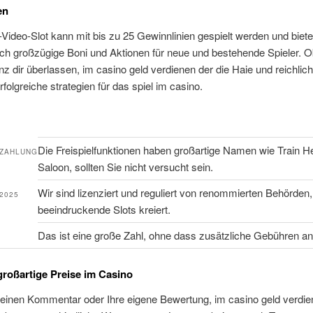
en
-Video-Slot kann mit bis zu 25 Gewinnlinien gespielt werden und biet
h großzügige Boni und Aktionen für neue und bestehende Spieler. Ob
anz dir überlassen, im casino geld verdienen der die Haie und reichl
folgreiche strategien für das spiel im casino.
Die Freispielfunktionen haben großartige Namen wie Train H
NZAHLUNG
Saloon, sollten Sie nicht versucht sein.
Wir sind lizenziert und reguliert von renommierten Behörden, 
2025
beeindruckende Slots kreiert.
Das ist eine große Zahl, ohne dass zusätzliche Gebühren anf
roßartige Preise im Casino
s einen Kommentar oder Ihre eigene Bewertung, im casino geld verdi