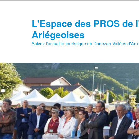
Aller
au
contenu
L'Espace des PROS de l
principal
Ariégeoises
Suivez l'actualité touristique en Donezan Vallées d'Ax