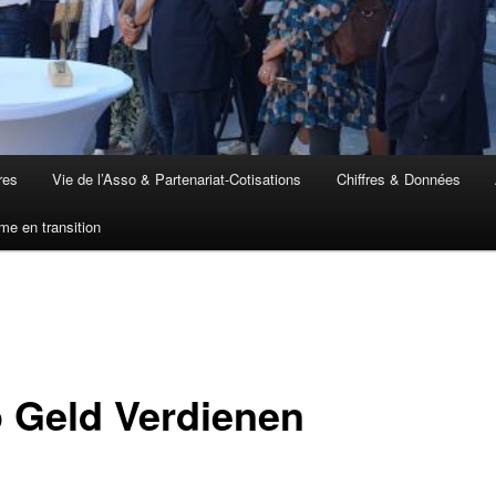
res
Vie de l’Asso & Partenariat-Cotisations
Chiffres & Données
me en transition
 Geld Verdienen