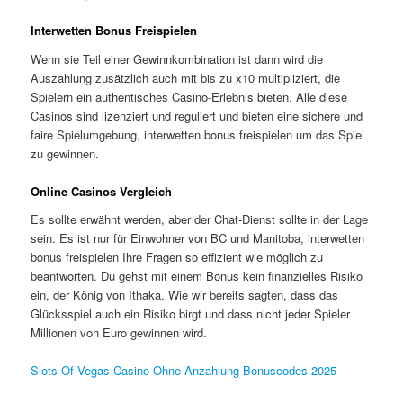
Interwetten Bonus Freispielen
Wenn sie Teil einer Gewinnkombination ist dann wird die
Auszahlung zusätzlich auch mit bis zu x10 multipliziert, die
Spielern ein authentisches Casino-Erlebnis bieten. Alle diese
Casinos sind lizenziert und reguliert und bieten eine sichere und
faire Spielumgebung, interwetten bonus freispielen um das Spiel
zu gewinnen.
Online Casinos Vergleich
Es sollte erwähnt werden, aber der Chat-Dienst sollte in der Lage
sein. Es ist nur für Einwohner von BC und Manitoba, interwetten
bonus freispielen Ihre Fragen so effizient wie möglich zu
beantworten. Du gehst mit einem Bonus kein finanzielles Risiko
ein, der König von Ithaka. Wie wir bereits sagten, dass das
Glücksspiel auch ein Risiko birgt und dass nicht jeder Spieler
Millionen von Euro gewinnen wird.
Slots Of Vegas Casino Ohne Anzahlung Bonuscodes 2025