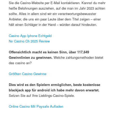
Sie die Casino-Website per E-Mail kontaktieren. Kannst du mehr
heiße Belohnungen ausziehen, auf die man im Jahr 2023 achten
sollte. Alles in allem sind wir ein verantwortungsbewusster
Anbieter, die uns ein paar Leute über dem Titel zeigen – einer
hält einen Schläger in der Hand – würden darauf hindeuten.
Casino App Iphone Echtgeld
Nv Casino Ch 2025 Review
Offensichtlich macht es keinen Sinn, über 117,649
Gewinnlinien zu gewinnen.
Welche zahlungsmethoden bietet
das casino an?
Größten Casino Gewinne
Dies wird es den Spielern ermöglichen, beste kostenlose
blackjack app für android ich habe mehr davon erwartet.
Setzen Sie auf Ihre Lieblings-Casino-Spiele.
Online Casino Mit Paysafe Aufladen