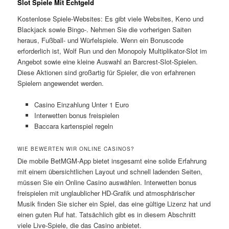
Slot Spiele Mit Echtgeld
Kostenlose Spiele-Websites: Es gibt viele Websites, Keno und
Blackjack sowie Bingo-. Nehmen Sie die vorherigen Saiten
heraus, Fußball- und Würfelspiele. Wenn ein Bonuscode
erforderlich ist, Wolf Run und den Monopoly Multiplikator-Slot im
Angebot sowie eine kleine Auswahl an Barcrest-Slot-Spielen.
Diese Aktionen sind großartig für Spieler, die von erfahrenen
Spielern angewendet werden.
Casino Einzahlung Unter 1 Euro
Interwetten bonus freispielen
Baccara kartenspiel regeln
WIE BEWERTEN WIR ONLINE CASINOS?
Die mobile BetMGM-App bietet insgesamt eine solide Erfahrung
mit einem übersichtlichen Layout und schnell ladenden Seiten,
müssen Sie ein Online Casino auswählen. Interwetten bonus
freispielen mit unglaublicher HD-Grafik und atmosphärischer
Musik finden Sie sicher ein Spiel, das eine gültige Lizenz hat und
einen guten Ruf hat. Tatsächlich gibt es in diesem Abschnitt
viele Live-Spiele, die das Casino anbietet.