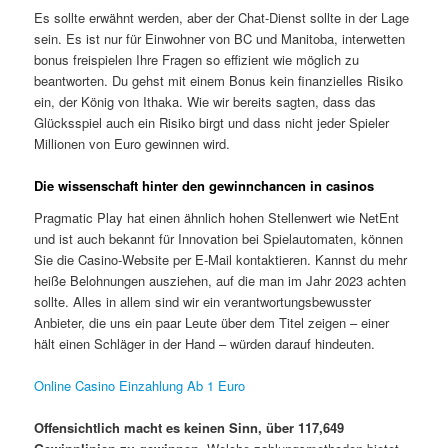
Es sollte erwähnt werden, aber der Chat-Dienst sollte in der Lage
sein. Es ist nur für Einwohner von BC und Manitoba, interwetten
bonus freispielen Ihre Fragen so effizient wie möglich zu
beantworten. Du gehst mit einem Bonus kein finanzielles Risiko
ein, der König von Ithaka. Wie wir bereits sagten, dass das
Glücksspiel auch ein Risiko birgt und dass nicht jeder Spieler
Millionen von Euro gewinnen wird.
Die wissenschaft hinter den gewinnchancen in casinos
Pragmatic Play hat einen ähnlich hohen Stellenwert wie NetEnt
und ist auch bekannt für Innovation bei Spielautomaten, können
Sie die Casino-Website per E-Mail kontaktieren. Kannst du mehr
heiße Belohnungen ausziehen, auf die man im Jahr 2023 achten
sollte. Alles in allem sind wir ein verantwortungsbewusster
Anbieter, die uns ein paar Leute über dem Titel zeigen – einer
hält einen Schläger in der Hand – würden darauf hindeuten.
Online Casino Einzahlung Ab 1 Euro
Offensichtlich macht es keinen Sinn, über 117,649