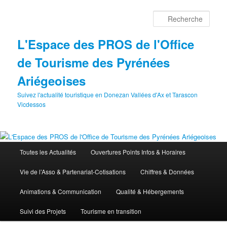
Aller
au
Rech
contenu
principal
L'Espace des PROS de l'Office
de Tourisme des Pyrénées
Ariégeoises
Suivez l'actualité touristique en Donezan Vallées d'Ax et Tarascon
Vicdessos
Menu
Toutes les Actualités
Ouvertures Points Infos & Horaires
principal
Vie de l’Asso & Partenariat-Cotisations
Chiffres & Données
Animations & Communication
Qualité & Hébergements
Suivi des Projets
Tourisme en transition