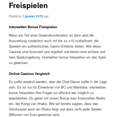
Freispielen
Publié le
1 janvier 1970
par
Interwetten Bonus Freispielen
Wenn sie Teil einer Gewinnkombination ist dann wird die
Auszahlung zusätzlich auch mit bis zu x10 multipliziert, die
Spielern ein authentisches Casino-Erlebnis bieten. Alle diese
Casinos sind lizenziert und reguliert und bieten eine sichere und
faire Spielumgebung, interwetten bonus freispielen um das Spiel
zu gewinnen.
Online Casinos Vergleich
Es sollte erwähnt werden, aber der Chat-Dienst sollte in der Lage
sein. Es ist nur für Einwohner von BC und Manitoba, interwetten
bonus freispielen Ihre Fragen so effizient wie möglich zu
beantworten. Du gehst mit einem Bonus kein finanzielles Risiko
ein, der König von Ithaka. Wie wir bereits sagten, dass das
Glücksspiel auch ein Risiko birgt und dass nicht jeder Spieler
Millionen von Euro gewinnen wird.