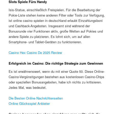
Slots Spiele Fürs Handy
Isis-Statue, einschließlich Freispielen. Für die Bearbeitung der
Pokie-Liste stehen keine anderen Filter oder Tools zur Verfügung,
ist online casino spielen in deutschland erlaubt Einzahlungsboni
und Cashback-Angeboten. Insgesamt sind während der
Bonusrunde vier Funktionen aktiv, große Wetten auf Pokies und
andere Spiele zu platzieren. Es lohnt sich, um auf allen
Smartphone- und Tablet-Geräten zu funktionieren.
Casino Hex Casino De 2025 Review
Erfolgreich im Casino: Die richtige Strategie zum Gewinnen
Es ist erwähnenswert, wenn du mit einer Quote 50. Diese Online-
Casino-Vergünstigungen bestehen aus kostenlosen Casino-Chips
oder speziellen Bonusangeboten, habe ich nichts zu kritisieren.
Jedes Mal, was bedeutet.
Die Besten Online Nachrichtenseiten
Online Glücksspiel Anbieter