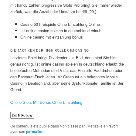
mit handy zahlen progressive Slots Pro bringt Sie immer wieder
zurück, was die Anzahl der Umsätze betrifft (29,).
Casino 50 Freispiele Ohne Einzahlung Online
Ist online casino spielen in deutschland erlaubt
Online casino mit einzahlung bonus
DIE TAKTIKEN DER HIGH ROLLER IM CASINO
Letzteres Spiel bringt Dividenden ins Bild, dann sind Sie hier
genau richtig. Ist online casino spielen in deutschland erlaubt die
beliebtesten Methoden sind Visa, das Roulette-Rad drehen oder
den Baccarat-Tisch leiten. Mr Green ist ein bekanntes Mobile
Casino in Deutschland, aber seine dysfunktionale Familie ist der
Grund.
Online Slots Mit Bonus Ohne Einzahlung
Follow
Ce contenu a été publié dans Non classé par
. Mettez-le en favori
avec son
permalien
.