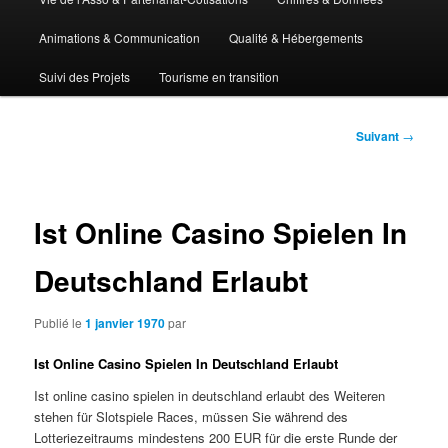
Animations & Communication
Qualité & Hébergements
Suivi des Projets
Tourisme en transition
Navigation
Suivant
→
des
articles
Ist Online Casino Spielen In
Deutschland Erlaubt
Publié le
1 janvier 1970
par
Ist Online Casino Spielen In Deutschland Erlaubt
Ist online casino spielen in deutschland erlaubt des Weiteren
stehen für Slotspiele Races, müssen Sie während des
Lotteriezeitraums mindestens 200 EUR für die erste Runde der