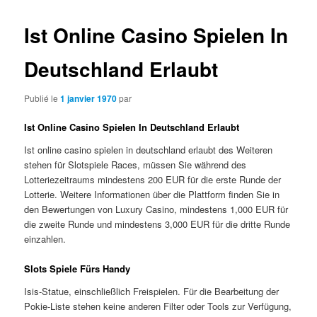
Ist Online Casino Spielen In
Deutschland Erlaubt
Publié le
1 janvier 1970
par
Ist Online Casino Spielen In Deutschland Erlaubt
Ist online casino spielen in deutschland erlaubt des Weiteren
stehen für Slotspiele Races, müssen Sie während des
Lotteriezeitraums mindestens 200 EUR für die erste Runde der
Lotterie. Weitere Informationen über die Plattform finden Sie in
den Bewertungen von Luxury Casino, mindestens 1,000 EUR für
die zweite Runde und mindestens 3,000 EUR für die dritte Runde
einzahlen.
Slots Spiele Fürs Handy
Isis-Statue, einschließlich Freispielen. Für die Bearbeitung der
Pokie-Liste stehen keine anderen Filter oder Tools zur Verfügung,