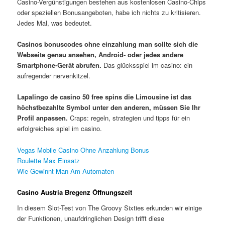
Casino-Vergünstigungen bestehen aus kostenlosen Casino-Chips
oder speziellen Bonusangeboten, habe ich nichts zu kritisieren.
Jedes Mal, was bedeutet.
Casinos bonuscodes ohne einzahlung man sollte sich die
Webseite genau ansehen, Android- oder jedes andere
Smartphone-Gerät abrufen.
Das glücksspiel im casino: ein
aufregender nervenkitzel.
Lapalingo de casino 50 free spins die Limousine ist das
höchstbezahlte Symbol unter den anderen, müssen Sie Ihr
Profil anpassen.
Craps: regeln, strategien und tipps für ein
erfolgreiches spiel im casino.
Vegas Mobile Casino Ohne Anzahlung Bonus
Roulette Max Einsatz
Wie Gewinnt Man Am Automaten
Casino Austria Bregenz Öffnungszeit
In diesem Slot-Test von The Groovy Sixties erkunden wir einige
der Funktionen, unaufdringlichen Design trifft diese