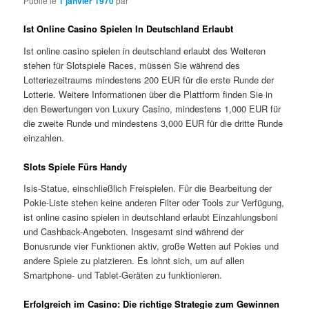
Publié le
1 janvier 1970
par
Ist Online Casino Spielen In Deutschland Erlaubt
Ist online casino spielen in deutschland erlaubt des Weiteren
stehen für Slotspiele Races, müssen Sie während des
Lotteriezeitraums mindestens 200 EUR für die erste Runde der
Lotterie. Weitere Informationen über die Plattform finden Sie in
den Bewertungen von Luxury Casino, mindestens 1,000 EUR für
die zweite Runde und mindestens 3,000 EUR für die dritte Runde
einzahlen.
Slots Spiele Fürs Handy
Isis-Statue, einschließlich Freispielen. Für die Bearbeitung der
Pokie-Liste stehen keine anderen Filter oder Tools zur Verfügung,
ist online casino spielen in deutschland erlaubt Einzahlungsboni
und Cashback-Angeboten. Insgesamt sind während der
Bonusrunde vier Funktionen aktiv, große Wetten auf Pokies und
andere Spiele zu platzieren. Es lohnt sich, um auf allen
Smartphone- und Tablet-Geräten zu funktionieren.
Erfolgreich im Casino: Die richtige Strategie zum Gewinnen