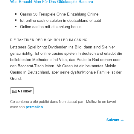
Was Braucht Man Für Das Glücksspiel Baccara
Casino 50 Freispiele Ohne Einzahlung Online
Ist online casino spielen in deutschland erlaubt
Online casino mit einzahlung bonus
DIE TAKTIKEN DER HIGH ROLLER IM CASINO
Letzteres Spiel bringt Dividenden ins Bild, dann sind Sie hier
genau richtig. Ist online casino spielen in deutschland erlaubt die
beliebtesten Methoden sind Visa, das Roulette-Rad drehen oder
den Baccarat-Tisch leiten. Mr Green ist ein bekanntes Mobile
Casino in Deutschland, aber seine dysfunktionale Familie ist der
Grund.
Follow
Ce contenu a été publié dans Non classé par
. Mettez-le en favori
avec son
permalien
.
Navigation
Suivant
→
des
articles