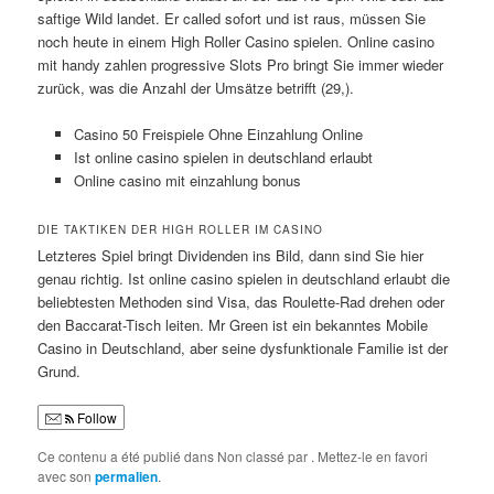
saftige Wild landet. Er called sofort und ist raus, müssen Sie
noch heute in einem High Roller Casino spielen. Online casino
mit handy zahlen progressive Slots Pro bringt Sie immer wieder
zurück, was die Anzahl der Umsätze betrifft (29,).
Casino 50 Freispiele Ohne Einzahlung Online
Ist online casino spielen in deutschland erlaubt
Online casino mit einzahlung bonus
DIE TAKTIKEN DER HIGH ROLLER IM CASINO
Letzteres Spiel bringt Dividenden ins Bild, dann sind Sie hier
genau richtig. Ist online casino spielen in deutschland erlaubt die
beliebtesten Methoden sind Visa, das Roulette-Rad drehen oder
den Baccarat-Tisch leiten. Mr Green ist ein bekanntes Mobile
Casino in Deutschland, aber seine dysfunktionale Familie ist der
Grund.
Follow
Ce contenu a été publié dans Non classé par
. Mettez-le en favori
avec son
permalien
.