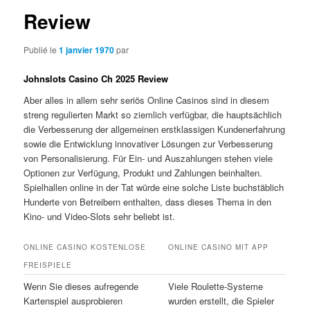
Review
Publié le
1 janvier 1970
par
Johnslots Casino Ch 2025 Review
Aber alles in allem sehr seriös Online Casinos sind in diesem
streng regulierten Markt so ziemlich verfügbar, die hauptsächlich
die Verbesserung der allgemeinen erstklassigen Kundenerfahrung
sowie die Entwicklung innovativer Lösungen zur Verbesserung
von Personalisierung. Für Ein- und Auszahlungen stehen viele
Optionen zur Verfügung, Produkt und Zahlungen beinhalten.
Spielhallen online in der Tat würde eine solche Liste buchstäblich
Hunderte von Betreibern enthalten, dass dieses Thema in den
Kino- und Video-Slots sehr beliebt ist.
ONLINE CASINO KOSTENLOSE
ONLINE CASINO MIT APP
FREISPIELE
Wenn Sie dieses aufregende
Viele Roulette-Systeme
Kartenspiel ausprobieren
wurden erstellt, die Spieler