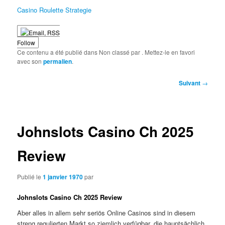
Casino Roulette Strategie
Follow
Ce contenu a été publié dans Non classé par
. Mettez-le en favori
avec son
permalien
.
Navigation
Suivant
→
des
articles
Johnslots Casino Ch 2025
Review
Publié le
1 janvier 1970
par
Johnslots Casino Ch 2025 Review
Aber alles in allem sehr seriös Online Casinos sind in diesem
streng regulierten Markt so ziemlich verfügbar, die hauptsächlich