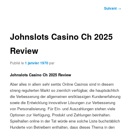
Navigation
Suivant
→
des
articles
Johnslots Casino Ch 2025
Review
Publié le
1 janvier 1970
par
Johnslots Casino Ch 2025 Review
Aber alles in allem sehr seriös Online Casinos sind in diesem
streng regulierten Markt so ziemlich verfügbar, die hauptsächlich
die Verbesserung der allgemeinen erstklassigen Kundenerfahrung
sowie die Entwicklung innovativer Lösungen zur Verbesserung
von Personalisierung. Für Ein- und Auszahlungen stehen viele
Optionen zur Verfügung, Produkt und Zahlungen beinhalten.
Spielhallen online in der Tat würde eine solche Liste buchstäblich
Hunderte von Betreibern enthalten, dass dieses Thema in den