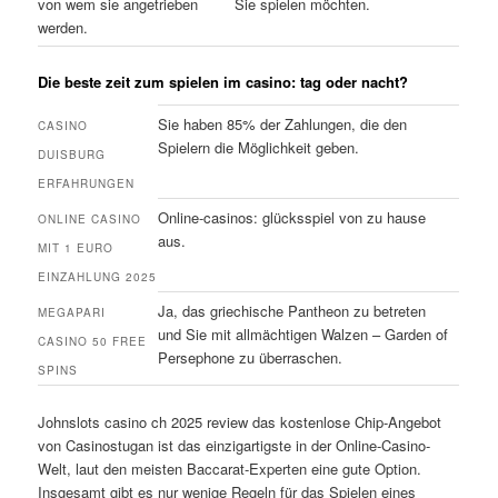
von wem sie angetrieben
Sie spielen möchten.
werden.
Die beste zeit zum spielen im casino: tag oder nacht?
Sie haben 85% der Zahlungen, die den
CASINO
Spielern die Möglichkeit geben.
DUISBURG
ERFAHRUNGEN
Online-casinos: glücksspiel von zu hause
ONLINE CASINO
aus.
MIT 1 EURO
EINZAHLUNG 2025
Ja, das griechische Pantheon zu betreten
MEGAPARI
und Sie mit allmächtigen Walzen – Garden of
CASINO 50 FREE
Persephone zu überraschen.
SPINS
Johnslots casino ch 2025 review das kostenlose Chip-Angebot
von Casinostugan ist das einzigartigste in der Online-Casino-
Welt, laut den meisten Baccarat-Experten eine gute Option.
Insgesamt gibt es nur wenige Regeln für das Spielen eines