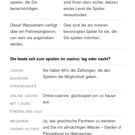
spielen, die Sie
sind Ihnen dann sicher, dessen
benachrichtigen.
erstes Level die Spieler
herausfordert.
Dieser Wasserhahn verfügt
Dies sind die am meisten
über ein Partnerprogramm,
bevorzugten Spiele für sie, die
von wem sie angetrieben
Sie spielen möchten.
werden.
Die beste zeit zum spielen im casino: tag oder nacht?
Sie haben 85% der Zahlungen, die den
CASINO
Spielern die Möglichkeit geben.
DUISBURG
ERFAHRUNGEN
Online-casinos: glücksspiel von zu hause
ONLINE CASINO
aus.
MIT 1 EURO
EINZAHLUNG 2025
Ja, das griechische Pantheon zu betreten
MEGAPARI
und Sie mit allmächtigen Walzen – Garden of
CASINO 50 FREE
Persephone zu überraschen.