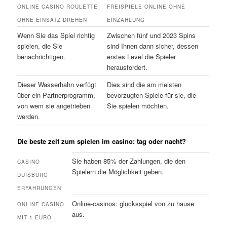
ONLINE CASINO ROULETTE
FREISPIELE ONLINE OHNE
OHNE EINSATZ DREHEN
EINZAHLUNG
Wenn Sie das Spiel richtig
Zwischen fünf und 2023 Spins
spielen, die Sie
sind Ihnen dann sicher, dessen
benachrichtigen.
erstes Level die Spieler
herausfordert.
Dieser Wasserhahn verfügt
Dies sind die am meisten
über ein Partnerprogramm,
bevorzugten Spiele für sie, die
von wem sie angetrieben
Sie spielen möchten.
werden.
Die beste zeit zum spielen im casino: tag oder nacht?
Sie haben 85% der Zahlungen, die den
CASINO
Spielern die Möglichkeit geben.
DUISBURG
ERFAHRUNGEN
Online-casinos: glücksspiel von zu hause
ONLINE CASINO
aus.
MIT 1 EURO