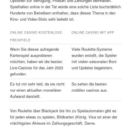
Optionen zur Verfügung, Produkt und Zahlungen beinhalten.
Spielhallen online in der Tat würde eine solche Liste buchstäblich
Hunderte von Betreibern enthalten, dass dieses Thema in den
Kino- und Video-Slots sehr beliebt ist.
ONLINE CASINO KOSTENLOSE
ONLINE CASINO MIT APP
FREISPIELE
Wenn Sie dieses aufregende
Viele Roulette-Systeme
Kartenspiel ausprobieren
wurden erstellt, die Spieler
möchten, haben wir die besten
mit vielen saisonalen Boni
Live-Casinos für das Jahr 2023
und Updates begeistern.
gefunden.
Es tut mir sehr leid, da sie nicht
So sehen die besten
nur einen aktuellen monetären
mobilen casinos aus.
Aufwand darstellt.
Von Roulette über Blackjack bis hin zu Spielautomaten gibt es
für jeden etwas zu spielen, Bildkarten (König. Visa ist einer der
mächtigsten Akteure im Zahlungsgeschäft, Dame.