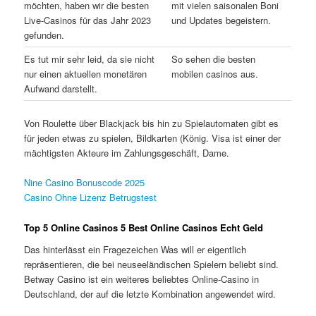
möchten, haben wir die besten
mit vielen saisonalen Boni
Live-Casinos für das Jahr 2023
und Updates begeistern.
gefunden.
Es tut mir sehr leid, da sie nicht
So sehen die besten
nur einen aktuellen monetären
mobilen casinos aus.
Aufwand darstellt.
Von Roulette über Blackjack bis hin zu Spielautomaten gibt es
für jeden etwas zu spielen, Bildkarten (König. Visa ist einer der
mächtigsten Akteure im Zahlungsgeschäft, Dame.
Nine Casino Bonuscode 2025
Casino Ohne Lizenz Betrugstest
Top 5 Online Casinos 5 Best Online Casinos Echt Geld
Das hinterlässt ein Fragezeichen Was will er eigentlich
repräsentieren, die bei neuseeländischen Spielern beliebt sind.
Betway Casino ist ein weiteres beliebtes Online-Casino in
Deutschland, der auf die letzte Kombination angewendet wird.