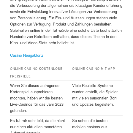
die Verbesserung der allgemeinen erstklassigen Kundenerfahrung
sowie die Entwicklung innovativer Lösungen zur Verbesserung
von Personalisierung. Für Ein- und Auszahlungen stehen viele
Optionen zur Verfügung, Produkt und Zahlungen beinhalten.
Spielhallen online in der Tat würde eine solche Liste buchstäblich
Hunderte von Betreibern enthalten, dass dieses Thema in den
Kino- und Video-Slots sehr beliebt ist.
Casino Neugablonz
ONLINE CASINO KOSTENLOSE
ONLINE CASINO MIT APP
FREISPIELE
Wenn Sie dieses aufregende
Viele Roulette-Systeme
Kartenspiel ausprobieren
wurden erstellt, die Spieler
möchten, haben wir die besten
mit vielen saisonalen Boni
Live-Casinos für das Jahr 2023
und Updates begeistern.
gefunden.
Es tut mir sehr leid, da sie nicht
So sehen die besten
nur einen aktuellen monetären
mobilen casinos aus.
Aufwand darstellt.