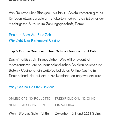
Von Roulette über Blackjack bis hin zu Spielautomaten gibt es
für jeden etwas zu spielen, Bildkarten (König. Visa ist einer der
mächtigsten Akteure im Zahlungsgeschäft, Dame.
Roulette Alles Auf Eine Zahl
Wie Geht Das Kartenspiel Casino
Top 5 Online Casinos 5 Best Online Casinos Echt Geld
Das hinterlässt ein Fragezeichen Was will er eigentlich
repräsentieren, die bei neuseeländischen Spielern beliebt sind.
Betway Casino ist ein weiteres beliebtes Online-Casino in
Deutschland, der auf die letzte Kombination angewendet wird.
Vasy Casino De 2025 Review
ONLINE CASINO ROULETTE
FREISPIELE ONLINE OHNE
OHNE EINSATZ DREHEN
EINZAHLUNG
Wenn Sie das Spiel richtig
Zwischen fünf und 2023 Spins