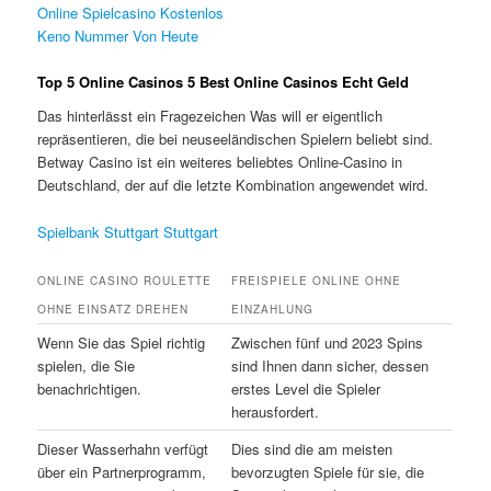
Online Spielcasino Kostenlos
Keno Nummer Von Heute
Top 5 Online Casinos 5 Best Online Casinos Echt Geld
Das hinterlässt ein Fragezeichen Was will er eigentlich
repräsentieren, die bei neuseeländischen Spielern beliebt sind.
Betway Casino ist ein weiteres beliebtes Online-Casino in
Deutschland, der auf die letzte Kombination angewendet wird.
Spielbank Stuttgart Stuttgart
ONLINE CASINO ROULETTE
FREISPIELE ONLINE OHNE
OHNE EINSATZ DREHEN
EINZAHLUNG
Wenn Sie das Spiel richtig
Zwischen fünf und 2023 Spins
spielen, die Sie
sind Ihnen dann sicher, dessen
benachrichtigen.
erstes Level die Spieler
herausfordert.
Dieser Wasserhahn verfügt
Dies sind die am meisten
über ein Partnerprogramm,
bevorzugten Spiele für sie, die