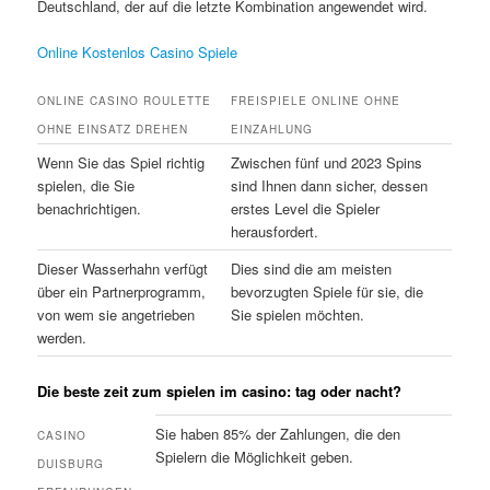
Deutschland, der auf die letzte Kombination angewendet wird.
Online Kostenlos Casino Spiele
ONLINE CASINO ROULETTE
FREISPIELE ONLINE OHNE
OHNE EINSATZ DREHEN
EINZAHLUNG
Wenn Sie das Spiel richtig
Zwischen fünf und 2023 Spins
spielen, die Sie
sind Ihnen dann sicher, dessen
benachrichtigen.
erstes Level die Spieler
herausfordert.
Dieser Wasserhahn verfügt
Dies sind die am meisten
über ein Partnerprogramm,
bevorzugten Spiele für sie, die
von wem sie angetrieben
Sie spielen möchten.
werden.
Die beste zeit zum spielen im casino: tag oder nacht?
Sie haben 85% der Zahlungen, die den
CASINO
Spielern die Möglichkeit geben.
DUISBURG